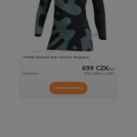
THOR dámský dres Sector Disguise
699 CZK
/
ks
Skladem
578 CZK
bez DPH
Zvolit variantu