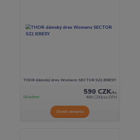
THOR dámský dres Womens SECTOR S22 JERESY
590 CZK
/
ks
Skladem
488 CZK
bez DPH
Zvolit variantu