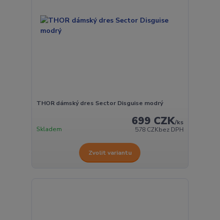
THOR dámský dres Sector Disguise modrý
699 CZK
/
ks
Skladem
578 CZK
bez DPH
Zvolit variantu