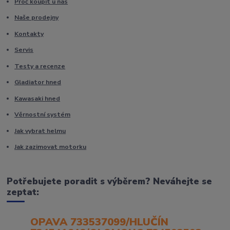
Proč koupit u nás
Naše prodejny
Kontakty
Servis
Testy a recenze
Gladiator hned
Kawasaki hned
Věrnostní systém
Jak vybrat helmu
Jak zazimovat motorku
Potřebujete poradit s výběrem? Neváhejte se
zeptat:
OPAVA 733537099/HLUČÍN