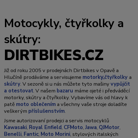
Motocykly, čtyřkolky a
skútry:
DIRTBIKES.CZ
Již od roku 2005 v prodejnách Dirtbikes v Opavě a
y,
Hlučíně prodáváme a servisujeme
motork
čtyřkolky
a
skútry
. V sezoně si u nás můžete tyto mašiny
vypůjčit
a otestovat
. V našem
bazaru
máme ojeté i předváděcí
motorky, skútry a čtyřkolky. Vybavíme vás od hlavy k
patě
moto oblečením
a všechny vaše stroje doladíte
veškerým
příslušenstvím
.
Jsme autorizovaní prodejci a servis motocyklů
Kawasaki
,
Royal Enfield
,
CFMoto
,
Jawa
,
QJMotor
,
Benelli
,
Fantic
,
Moto Morini
, stylových italských