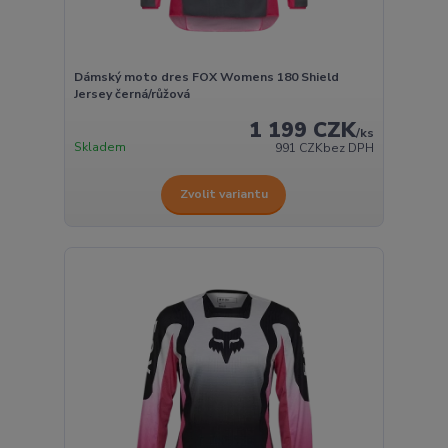
Dámský moto dres FOX Womens 180 Shield
Jersey černá/růžová
1 199 CZK
/
ks
Skladem
991 CZK
bez DPH
Zvolit variantu