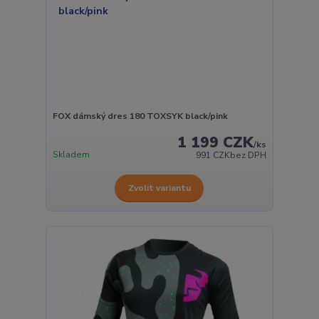
FOX dámský dres 180 TOXSYK black/pink
1 199 CZK
/
ks
Skladem
991 CZK
bez DPH
Zvolit variantu