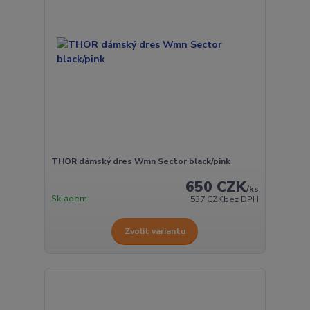
THOR dámský dres Wmn Sector black/pink
650 CZK
/
ks
Skladem
537 CZK
bez DPH
Zvolit variantu