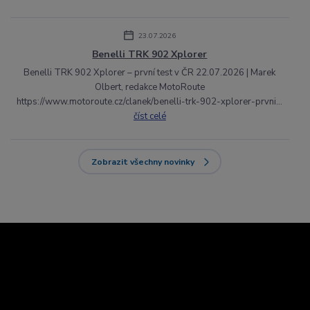
23.07.2026
Benelli TRK 902 Xplorer
Benelli TRK 902 Xplorer – první test v ČR 22.07.2026 | Marek
Olbert, redakce MotoRoute
https://www.motoroute.cz/clanek/benelli-trk-902-xplorer-prvni...
číst celé
Zobrazit všechny novinky