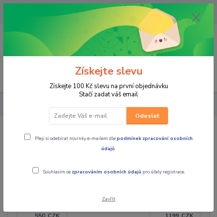
OPAVA 733537099/HLUČÍN
734541648/OLOMOUC 734593593
0
0,00 CZK
Získejte slevu
Menu
Získejte 100 Kč slevu na první objednávku
Stačí zadat váš email
PRO JEZDCE
MOTOKROS a ENDURO
DRESY
DÁMSKÉ
Odeslat
DÁMSKÉ
Přeji si odebírat novinky e-mailem dle
podmínek zpracování osobních
údajů
.
Souhlasím se
zpracováním osobních údajů
pro účely registrace.
Cena:
Zavřít
CZK
CZK