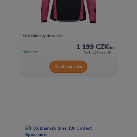
FOX Dámský dres 180
1 199 CZK
/
ks
Skladem
991 CZK
bez DPH
Zvolit variantu