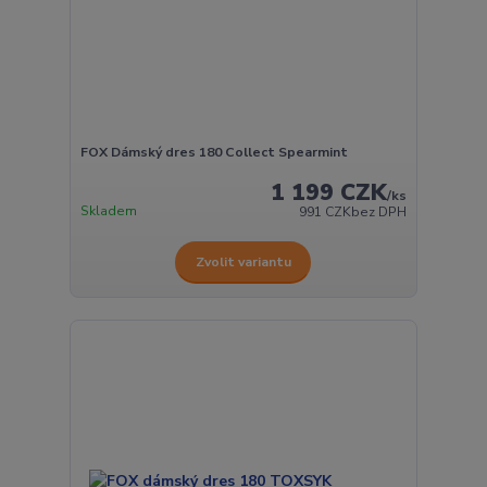
FOX Dámský dres 180 Collect Spearmint
1 199 CZK
/
ks
Skladem
991 CZK
bez DPH
Zvolit variantu