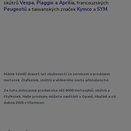
skútrů
Vespa,
Piaggio a Aprilia,
francouzských
Peugeotů
a taiwanských značek
Kymco
a
SYM
.
Máme téměř dvacet let zkušeností se servisem a prodejem
motorek, čtyřkolek, skútrů a věškerého moto příslušenství.
Za tuto dobu jsme prodali více něž 6000 motocyklů, skútrů a
čtyřkolek. Naše prodejny můžete navštívit v Opavě, Hlučíně a od
dubna 2025 v Olomouci.