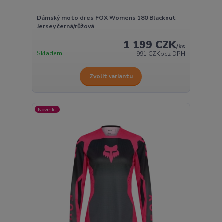
Dámský moto dres FOX Womens 180 Blackout
Jersey černá/růžová
1 199 CZK
/
ks
Skladem
991 CZK
bez DPH
Zvolit variantu
Novinka