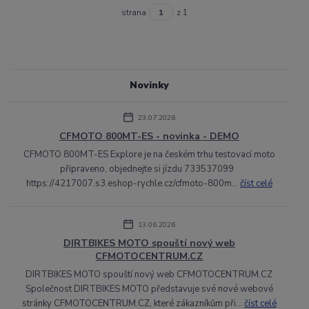
strana
z 1
Novinky
23.07.2026
CFMOTO 800MT-ES - novinka - DEMO
CFMOTO 800MT-ES Explore je na českém trhu testovací moto
připraveno, objednejte si jízdu 733537099
https://4217007.s3.eshop-rychle.cz/cfmoto-800m...
číst celé
13.06.2026
DIRTBIKES MOTO spouští nový web
CFMOTOCENTRUM.CZ
DIRTBIKES MOTO spouští nový web CFMOTOCENTRUM.CZ
Společnost DIRTBIKES MOTO představuje své nové webové
stránky CFMOTOCENTRUM.CZ, které zákazníkům při...
číst celé