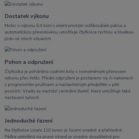
Dostatek výkonu
Motor o výkonu 6,4 koní s elektronickým vstřikováním paliva a
automatickou převodovkou umožňuje čtyřkolce rychlou a hladkou
jízdu ve všech situacích.
Pohon a odpružení
Čtyřkolka je poháněna zadními koly s rovnoměrným přenosem
výkonu přes řetěz. Přední odpružení je postaveno na A-ramenech
s progresivními pružinami a nastavitelným předpětím v pěti
pozicích. Vzadu se nachází centrální tlumič, který umožňuje také
nastavení tuhosti.
Jednoduché řazení
Na čtyřkolce Linahi 110 Junior je řazení snadné a přehledné.
Páčka umístěná na pravé straně je snadno dosažitelná pro