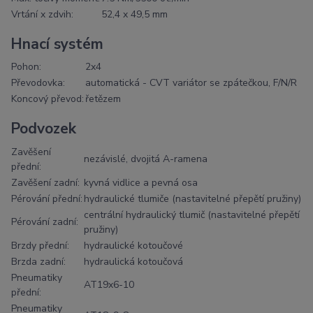
Vrtání x zdvih:
52,4 x 49,5 mm
Hnací systém
Pohon:
2x4
Převodovka:
automatická - CVT variátor se zpátečkou, F/N/R
Koncový převod:
řetězem
Podvozek
Zavěšení
nezávislé, dvojitá A-ramena
přední:
Zavěšení zadní:
kyvná vidlice a pevná osa
Pérování přední:
hydraulické tlumiče (nastavitelné přepětí pružiny)
centrální hydraulický tlumič (nastavitelné přepětí
Pérování zadní:
pružiny)
Brzdy přední:
hydraulické kotoučové
Brzda zadní:
hydraulická kotoučová
Pneumatiky
AT19x6-10
přední:
Pneumatiky