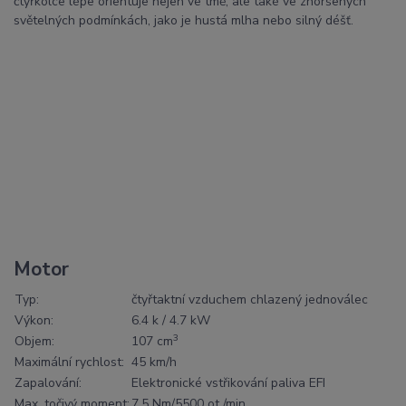
čtyřkolce lépe orientuje nejen ve tmě, ale také ve zhoršených
světelných podmínkách, jako je hustá mlha nebo silný déšť.
Motor
Typ:
čtyřtaktní vzduchem chlazený jednoválec
Výkon:
6.4 k / 4.7 kW
3
Objem:
107 cm
Maximální rychlost:
45 km/h
Zapalování:
Elektronické vstřikování paliva EFI
Max. točivý moment:
7.5 Nm/5500 ot./min