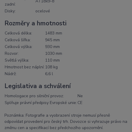
AT18x9-8
zadní:
Disky:
ocelové
Rozměry a hmotnosti
Celková délka:
1483 mm
Celková šířka:
945 mm
Celková výška:
930 mm
Rozvor:
1030 mm
Světlá výška:
110 mm
Hmotnost bez náplní:
108 kg
Nádrž:
6,6 l
Legislativa a schválení
Homologace pro silniční provoz:
Ne
Splňuje právní předpisy Evropské unie:
CE
Poznámka: Fotografie a vyobrazení stroje nemusí přesně
odpovídat provedení pro český trh. Dovozce si vyhrazuje právo na
změnu cen a specifikací bez předchozího upozornění.