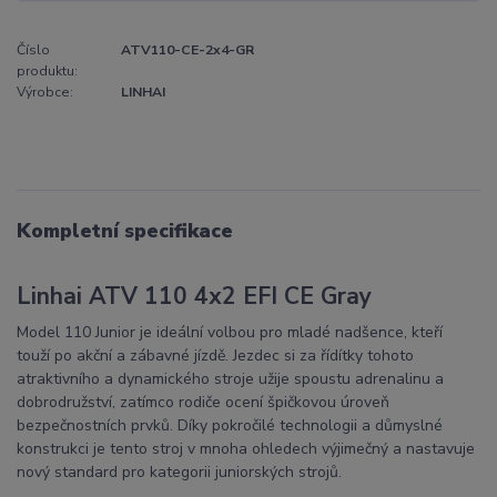
Číslo
ATV110-CE-2x4-GR
produktu:
Výrobce:
LINHAI
Kompletní specifikace
Linhai ATV 110 4x2 EFI CE Gray
Model 110 Junior je ideální volbou pro mladé nadšence, kteří
touží po akční a zábavné jízdě. Jezdec si za řídítky tohoto
atraktivního a dynamického stroje užije spoustu adrenalinu a
dobrodružství, zatímco rodiče ocení špičkovou úroveň
bezpečnostních prvků. Díky pokročilé technologii a důmyslné
konstrukci je tento stroj v mnoha ohledech výjimečný a nastavuje
nový standard pro kategorii juniorských strojů.