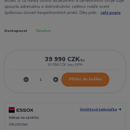
Jezdec si za řídítky tohoto atraktivního a dynamického stroje užije
spoustu adrenalinu a dobrodružství, zatímco rodiče ocení
špičkovou úroveň bezpečnostních prvků. Díky pokr...
celý popis
Dostupnost
Skladem
39 990 CZK
/
ks
33 050 CZK
bez DPH
Přidat do košíku
Splátková kalkulačka
Nákup na splátky
Více informací