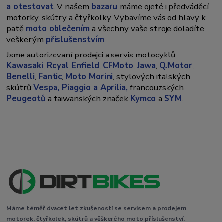
a otestovat
. V našem
bazaru
máme ojeté i předváděcí
motorky, skútry a čtyřkolky. Vybavíme vás od hlavy k
patě
moto oblečením
a všechny vaše stroje doladíte
veškerým
příslušenstvím
.
Jsme autorizovaní prodejci a servis motocyklů
Kawasaki
,
Royal Enfield
,
CFMoto
,
Jawa
,
QJMotor
,
Benelli
,
Fantic
,
Moto Morini
, stylových italských
skútrů
Vespa,
Piaggio a Aprilia,
francouzských
Peugeotů
a taiwanských značek
Kymco
a
SYM
.
Máme téměř dvacet let zkušeností se servisem a prodejem
motorek, čtyřkolek, skútrů a věškerého moto příslušenství.