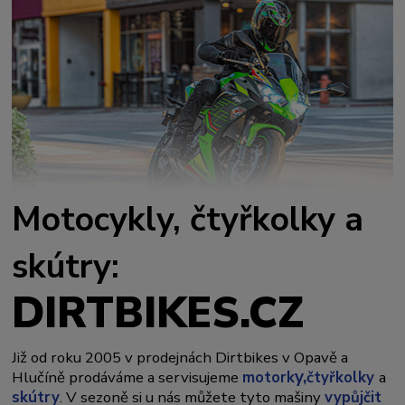
Motocykly, čtyřkolky a
skútry:
DIRTBIKES.CZ
Již od roku 2005 v prodejnách Dirtbikes v Opavě a
y,
Hlučíně prodáváme a servisujeme
motork
čtyřkolky
a
skútry
. V sezoně si u nás můžete tyto mašiny
vypůjčit