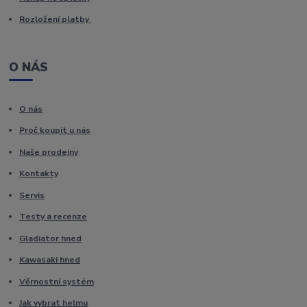
Rozložení platby
O NÁS
O nás
Proč koupit u nás
Naše prodejny
Kontakty
Servis
Testy a recenze
Gladiator hned
Kawasaki hned
Věrnostní systém
Jak vybrat helmu