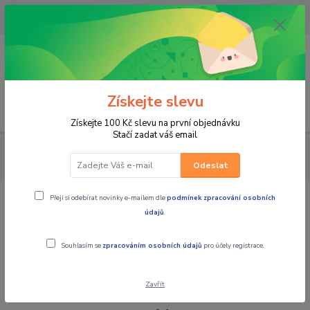
OPAVA 733537099/HLUČÍN
734541648/OLOMOUC 734593593
0
0,00 CZK
Získejte slevu
Menu
Získejte 100 Kč slevu na první objednávku
Stačí zadat váš email
ČTYŘKOLKY (ATV) UTV
čtyřkolky DĚTSKÉ
dětská čtyřkolka
Linhai ATV 110 4x2 EFI CE Gray
Odeslat
Přeji si odebírat novinky e-mailem dle
podmínek zpracování osobních
dětská čtyřkolka Linhai ATV 110 4x2
údajů
.
EFI CE Gray
Souhlasím se
zpracováním osobních údajů
pro účely registrace.
Novinka
Zavřít