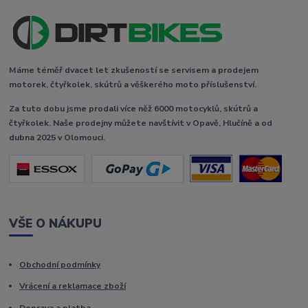
Máme téměř dvacet let zkušeností se servisem a prodejem
motorek, čtyřkolek, skútrů a věškerého moto příslušenství.
Za tuto dobu jsme prodali více něž 6000 motocyklů, skútrů a
čtyřkolek. Naše prodejny můžete navštívit v Opavě, Hlučíně a od
dubna 2025 v Olomouci.
VŠE O NÁKUPU
Obchodní podmínky
Vrácení a reklamace zboží
Doprava a platba