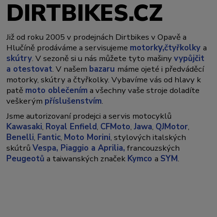
DIRTBIKES.CZ
Již od roku 2005 v prodejnách Dirtbikes v Opavě a
y,
Hlučíně prodáváme a servisujeme
motork
čtyřkolky
a
skútry
. V sezoně si u nás můžete tyto mašiny
vypůjčit
a otestovat
. V našem
bazaru
máme ojeté i předváděcí
motorky, skútry a čtyřkolky. Vybavíme vás od hlavy k
patě
moto oblečením
a všechny vaše stroje doladíte
veškerým
příslušenstvím
.
Jsme autorizovaní prodejci a servis motocyklů
Kawasaki
,
Royal Enfield
,
CFMoto
,
Jawa
,
QJMotor
,
Benelli
,
Fantic
,
Moto Morini
, stylových italských
skútrů
Vespa,
Piaggio a Aprilia,
francouzských
Peugeotů
a taiwanských značek
Kymco
a
SYM
.