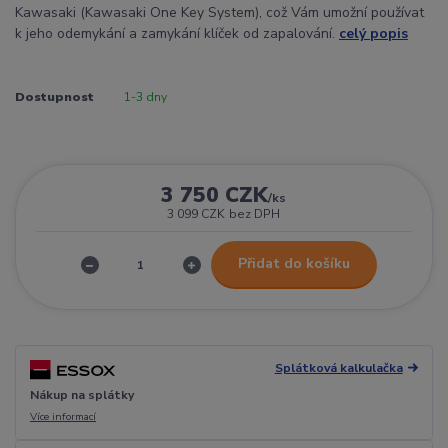
Kawasaki (Kawasaki One Key System), což Vám umožní používat
k jeho odemykání a zamykání klíček od zapalování.
celý popis
Dostupnost
1-3 dny
3 750 CZK
/
ks
3 099 CZK
bez DPH
Přidat do košíku
Splátková kalkulačka
Nákup na splátky
Více informací