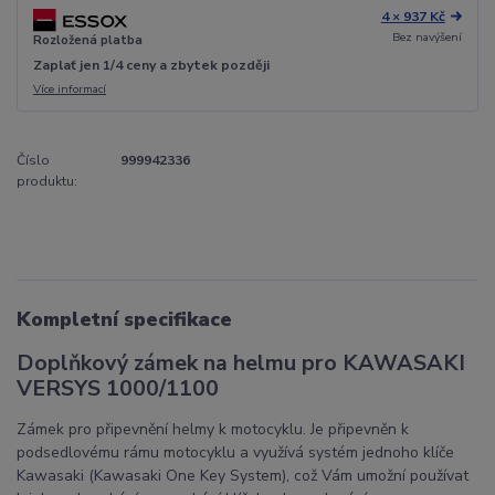
4 × 937 Kč
Bez navýšení
Rozložená platba
Zaplať jen 1/4 ceny a zbytek později
Více informací
Číslo
999942336
produktu:
Kompletní specifikace
Doplňkový zámek na helmu pro KAWASAKI
VERSYS 1000/1100
Zámek pro připevnění helmy k motocyklu. Je připevněn k
podsedlovému rámu motocyklu a využívá systém jednoho klíče
Kawasaki (Kawasaki One Key System), což Vám umožní používat