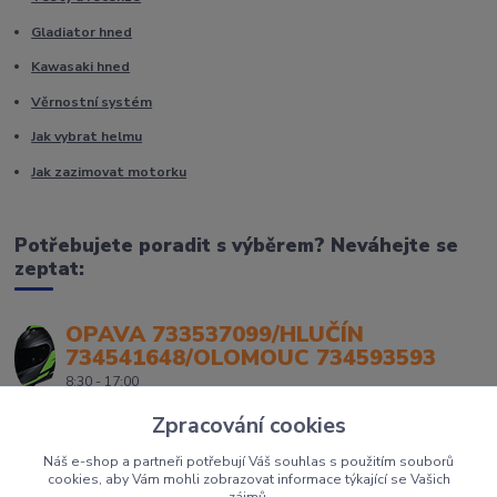
Gladiator hned
Kawasaki hned
Věrnostní systém
Jak vybrat helmu
Jak zazimovat motorku
Potřebujete poradit s výběrem? Neváhejte se
zeptat:
OPAVA 733537099/HLUČÍN
734541648/OLOMOUC 734593593
8:30 - 17:00
Zpracování cookies
Náš e-shop a partneři potřebují Váš souhlas s použitím souborů
cookies, aby Vám mohli zobrazovat informace týkající se Vašich
zájmů.