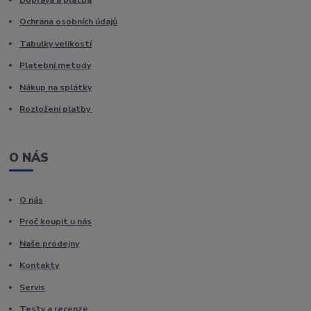
Ochrana osobních údajů
Tabulky velikostí
Platební metody
Nákup na splátky
Rozložení platby
O NÁS
O nás
Proč koupit u nás
Naše prodejny
Kontakty
Servis
Testy a recenze