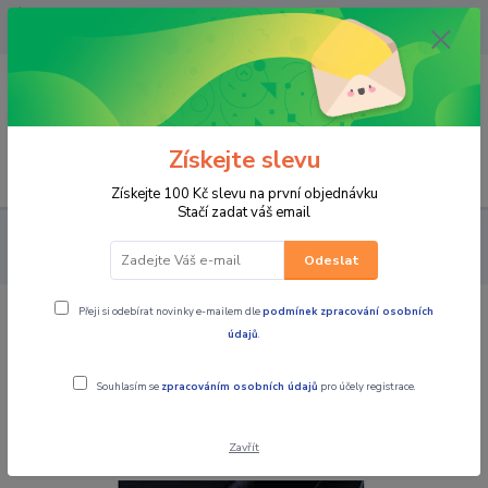
OPAVA 733537099/HLUČÍN
734541648/OLOMOUC 734593593
0
0,00 CZK
Získejte slevu
Menu
Získejte 100 Kč slevu na první objednávku
Stačí zadat váš email
MOTOCYKLY
KAWASAKI
PŘÍSLUŠENSTVÍ DLE MODELU
Doplňkový zámek na helmu pro KAWASAKI VERSYS 1000/1100
Odeslat
Přeji si odebírat novinky e-mailem dle
podmínek zpracování osobních
Doplňkový zámek na helmu pro
údajů
.
KAWASAKI VERSYS 1000/1100
Souhlasím se
zpracováním osobních údajů
pro účely registrace.
Novinka
Zavřít