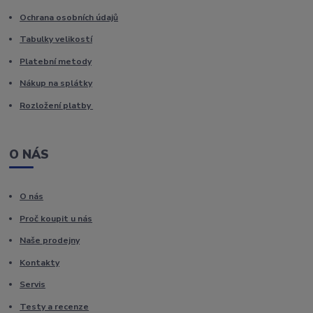
Ochrana osobních údajů
Tabulky velikostí
Platební metody
Nákup na splátky
Rozložení platby
O NÁS
O nás
Proč koupit u nás
Naše prodejny
Kontakty
Servis
Testy a recenze