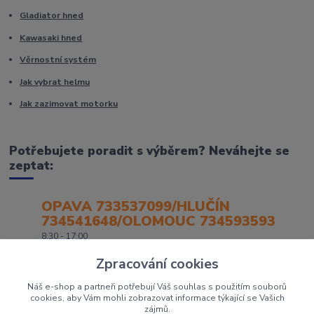
Gladiator hned
Kawasaki hned
Věrnostní systém
Jak vybrat helmu
Jak zazimovat motorku
Potřebujete poradit s výběrem? Neváhejte se
zeptat:
OPAVA 733537099/HLUČÍN
734541648/OLOMOUC 734593593
8:30 - 17:00
Zpracování cookies
Náš e-shop a partneři potřebují Váš souhlas s použitím souborů
cookies, aby Vám mohli zobrazovat informace týkající se Vašich
zájmů.