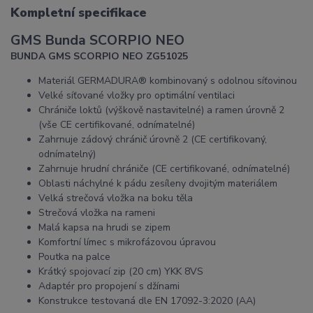
Kompletní specifikace
GMS Bunda SCORPIO NEO
BUNDA GMS SCORPIO NEO ZG51025
Materiál GERMADURA® kombinovaný s odolnou síťovinou
Velké síťované vložky pro optimální ventilaci
Chrániče loktů (výškově nastavitelné) a ramen úrovně 2
(vše CE certifikované, odnímatelné)
Zahrnuje zádový chránič úrovně 2 (CE certifikovaný,
odnímatelný)
Zahrnuje hrudní chrániče (CE certifikované, odnímatelné)
Oblasti náchylné k pádu zesíleny dvojitým materiálem
Velká strečová vložka na boku těla
Strečová vložka na rameni
Malá kapsa na hrudi se zipem
Komfortní límec s mikrofázovou úpravou
Poutka na palce
Krátký spojovací zip (20 cm) YKK 8VS
Adaptér pro propojení s džínami
Konstrukce testovaná dle EN 17092-3:2020 (AA)