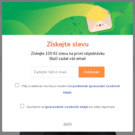
OPAVA 733537099/HLUČÍN
734541648/OLOMOUC 734593593
0
0,00 CZK
Získejte slevu
Menu
Získejte 100 Kč slevu na první objednávku
Stačí zadat váš email
PRO JEZDCE
BUNDY
GMS Bunda SCORPIO NEO
Odeslat
GMS Bunda SCORPIO NEO
Přeji si odebírat novinky e-mailem dle
podmínek zpracování osobních
údajů
.
Novinka
Souhlasím se
zpracováním osobních údajů
pro účely registrace.
Zavřít