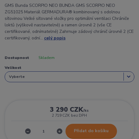
GMS Bunda SCORPIO NEO BUNDA GMS SCORPIO NEO
ZG51025 Materiál GERMADURA® kombinovaný s odolnou
síťovinou Velké síťované vložky pro optimální ventilaci Chrániče
loktů (výškově nastavitelné) a ramen úrovně 2 (vše CE
certifikované, odnímatelné) Zahrnuje zádový chránič úrovně 2 (CE
certifikovaný, odní...
celý popis
Dostupnost
Skladem
Velikost
3 290 CZK
/
ks
2 719 CZK
bez DPH
Přidat do košíku