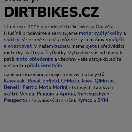
DIRTBIKES.CZ
Již od roku 2005 v prodejnách Dirtbikes v Opavě a
y,
Hlučíně prodáváme a servisujeme
motork
čtyřkolky
a
skútry
. V sezoně si u nás můžete tyto mašiny
vypůjčit
a otestovat
. V našem
bazaru
máme ojeté i předváděcí
motorky, skútry a čtyřkolky. Vybavíme vás od hlavy k
patě
moto oblečením
a všechny vaše stroje doladíte
veškerým
příslušenstvím
.
Jsme autorizovaní prodejci a servis motocyklů
Kawasaki
,
Royal Enfield
,
CFMoto
,
Jawa
,
QJMotor
,
Benelli
,
Fantic
,
Moto Morini
, stylových italských
skútrů
Vespa,
Piaggio a Aprilia,
francouzských
Peugeotů
a taiwanských značek
Kymco
a
SYM
.