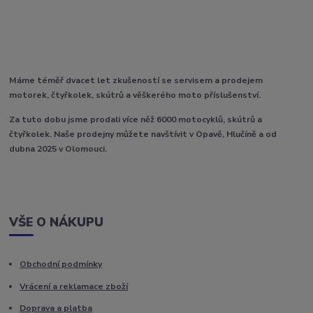
Máme téměř dvacet let zkušeností se servisem a prodejem
motorek, čtyřkolek, skútrů a věškerého moto příslušenství.
Za tuto dobu jsme prodali více něž 6000 motocyklů, skútrů a
čtyřkolek. Naše prodejny můžete navštívit v Opavě, Hlučíně a od
dubna 2025 v Olomouci.
VŠE O NÁKUPU
Obchodní podmínky
Vrácení a reklamace zboží
Doprava a platba