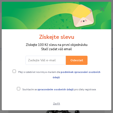
OPAVA 733537099/HLUČÍN
734541648/OLOMOUC 734593593
0
0,00 CZK
Získejte slevu
Menu
Získejte 100 Kč slevu na první objednávku
Stačí zadat váš email
MOTOCYKLY
JAWA
JAWA 350 CL Bobber
Odeslat
JAWA 350 CL Bobber
Přeji si odebírat novinky e-mailem dle
podmínek zpracování osobních
údajů
.
Novinka
Souhlasím se
zpracováním osobních údajů
pro účely registrace.
Zavřít