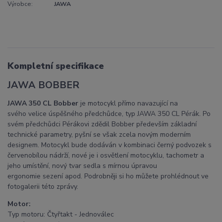
Výrobce:
JAWA
Kompletní specifikace
JAWA BOBBER
JAWA 350 CL Bobber
je motocykl přímo navazující na
svého velice úspěšného předchůdce, typ JAWA 350 CL Pérák. Po
svém předchůdci Pérákovi zdědil Bobber především základní
technické parametry, pyšní se však zcela novým moderním
designem. Motocykl bude dodáván v kombinaci černý podvozek s
červenobílou nádrží, nové je i osvětlení motocyklu, tachometr a
jeho umístění, nový tvar sedla s mírnou úpravou
ergonomie sezení apod. Podrobněji si ho můžete prohlédnout ve
fotogalerii této zprávy.
Motor:
Typ motoru: Čtyřtakt - Jednoválec