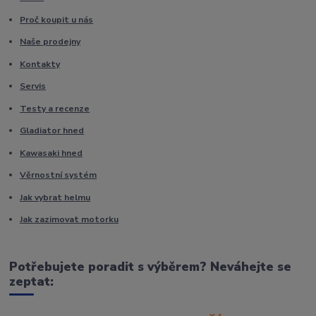
Proč koupit u nás
Naše prodejny
Kontakty
Servis
Testy a recenze
Gladiator hned
Kawasaki hned
Věrnostní systém
Jak vybrat helmu
Jak zazimovat motorku
Potřebujete poradit s výběrem? Neváhejte se
zeptat: