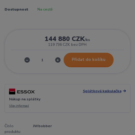
Dostupnost
Na cestě
144 880 CZK
/
ks
119 736 CZK
bez DPH
Přidat do košíku
Splátková kalkulačka
Nákup na splátky
Více informací
Číslo
JWbobber
produktu: