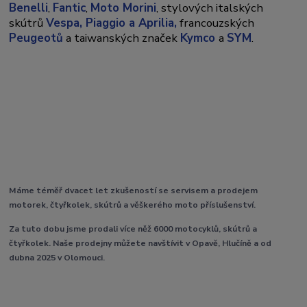
Benelli
,
Fantic
,
Moto Morini
, stylových italských
skútrů
Vespa,
Piaggio a Aprilia,
francouzských
Peugeotů
a taiwanských značek
Kymco
a
SYM
.
Máme téměř dvacet let zkušeností se servisem a prodejem
motorek, čtyřkolek, skútrů a věškerého moto příslušenství.
Za tuto dobu jsme prodali více něž 6000 motocyklů, skútrů a
čtyřkolek. Naše prodejny můžete navštívit v Opavě, Hlučíně a od
dubna 2025 v Olomouci.