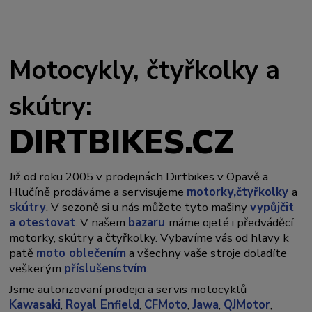
Motocykly, čtyřkolky a
skútry:
DIRTBIKES.CZ
Již od roku 2005 v prodejnách Dirtbikes v Opavě a
y,
Hlučíně prodáváme a servisujeme
motork
čtyřkolky
a
skútry
. V sezoně si u nás můžete tyto mašiny
vypůjčit
a otestovat
. V našem
bazaru
máme ojeté i předváděcí
motorky, skútry a čtyřkolky. Vybavíme vás od hlavy k
patě
moto oblečením
a všechny vaše stroje doladíte
veškerým
příslušenstvím
.
Jsme autorizovaní prodejci a servis motocyklů
Kawasaki
,
Royal Enfield
,
CFMoto
,
Jawa
,
QJMotor
,