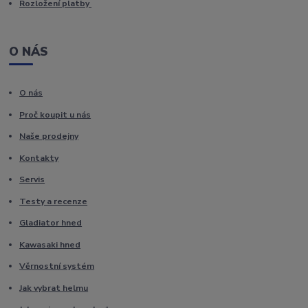
Rozložení platby
O NÁS
O nás
Proč koupit u nás
Naše prodejny
Kontakty
Servis
Testy a recenze
Gladiator hned
Kawasaki hned
Věrnostní systém
Jak vybrat helmu