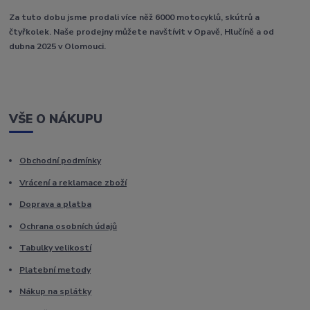
Za tuto dobu jsme prodali více něž 6000 motocyklů, skútrů a
čtyřkolek. Naše prodejny můžete navštívit v Opavě, Hlučíně a od
dubna 2025 v Olomouci.
VŠE O NÁKUPU
Obchodní podmínky
Vrácení a reklamace zboží
Doprava a platba
Ochrana osobních údajů
Tabulky velikostí
Platební metody
Nákup na splátky