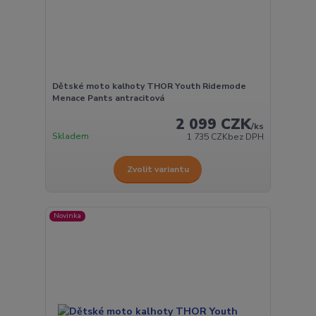
Dětské moto kalhoty THOR Youth Ridemode
Menace Pants antracitová
2 099 CZK
/
ks
Skladem
1 735 CZK
bez DPH
Zvolit variantu
Novinka