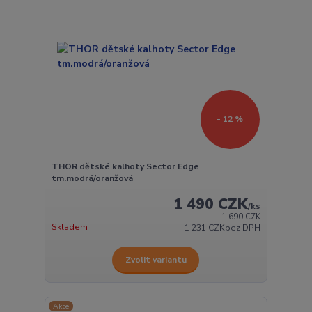
- 12 %
THOR dětské kalhoty Sector Edge
tm.modrá/oranžová
1 490 CZK
/
ks
1 690 CZK
Skladem
1 231 CZK
bez DPH
Zvolit variantu
Akce