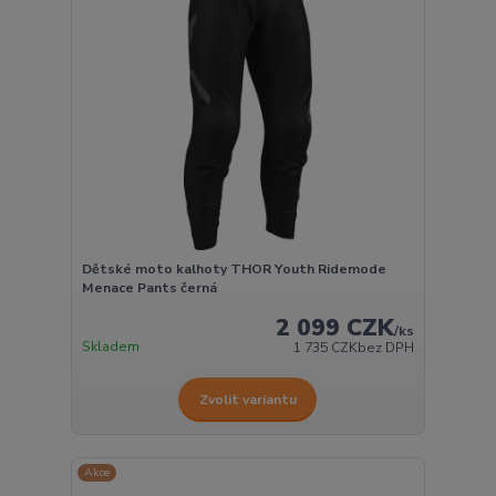
Dětské moto kalhoty THOR Youth Ridemode
Menace Pants černá
2 099 CZK
/
ks
Skladem
1 735 CZK
bez DPH
Zvolit variantu
Akce