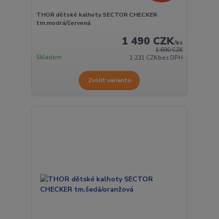
THOR dětské kalhoty SECTOR CHECKER
tm.modrá/červená
1 490 CZK
/
ks
1 690 CZK
Skladem
1 231 CZK
bez DPH
Zvolit variantu