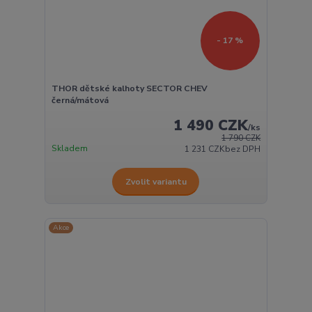
- 17 %
THOR dětské kalhoty SECTOR CHEV
černá/mátová
1 490 CZK
/
ks
1 790 CZK
Skladem
1 231 CZK
bez DPH
Zvolit variantu
Akce