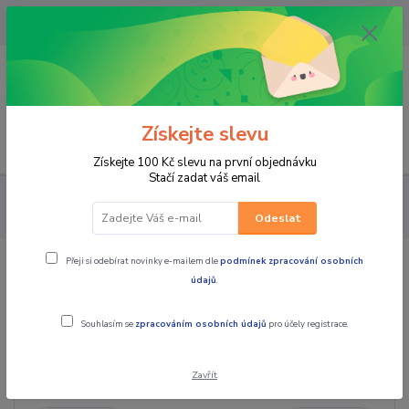
OPAVA 733537099/HLUČÍN
734541648/OLOMOUC 734593593
0
0,00 CZK
Získejte slevu
Menu
Získejte 100 Kč slevu na první objednávku
Stačí zadat váš email
PRO JEZDCE
MOTOKROS a ENDURO
DĚTSKÝ MOTOKROS
KALHOTY
Odeslat
Přeji si odebírat novinky e-mailem dle
podmínek zpracování osobních
KALHOTY
údajů
.
Souhlasím se
zpracováním osobních údajů
pro účely registrace.
Cena:
Zavřít