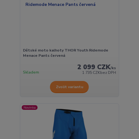
Dětské moto kalhoty THOR Youth Ridemode
Menace Pants červená
2 099 CZK
/
ks
Skladem
1 735 CZK
bez DPH
Zvolit variantu
Novinka