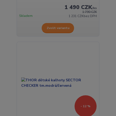
1 490 CZK
/
ks
1 790 CZK
Skladem
1 231 CZK
bez DPH
Zvolit variantu
- 12 %