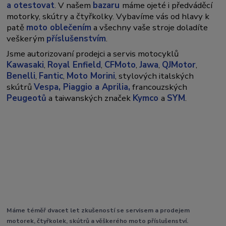
a otestovat
. V našem
bazaru
máme ojeté i předváděcí
motorky, skútry a čtyřkolky. Vybavíme vás od hlavy k
patě
moto oblečením
a všechny vaše stroje doladíte
veškerým
příslušenstvím
.
Jsme autorizovaní prodejci a servis motocyklů
Kawasaki
,
Royal Enfield
,
CFMoto
,
Jawa
,
QJMotor
,
Benelli
,
Fantic
,
Moto Morini
, stylových italských
skútrů
Vespa,
Piaggio a Aprilia,
francouzských
Peugeotů
a taiwanských značek
Kymco
a
SYM
.
Máme téměř dvacet let zkušeností se servisem a prodejem
motorek, čtyřkolek, skútrů a věškerého moto příslušenství.