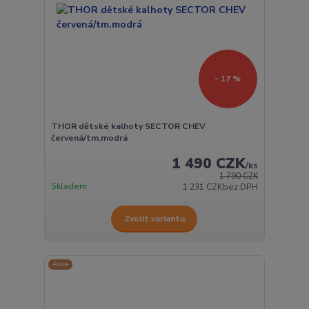
- 17 %
THOR dětské kalhoty SECTOR CHEV
červená/tm.modrá
1 490 CZK
/
ks
1 790 CZK
Skladem
1 231 CZK
bez DPH
Zvolit variantu
Akce