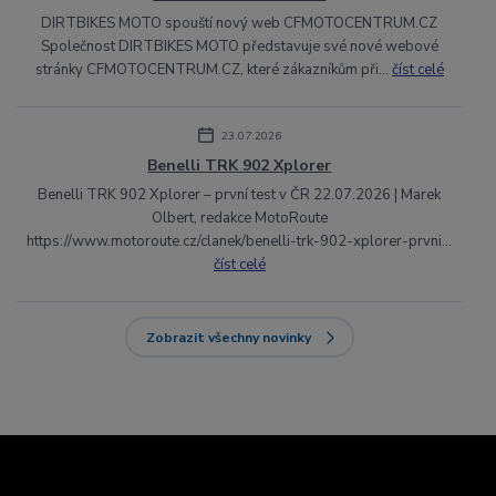
DIRTBIKES MOTO spouští nový web CFMOTOCENTRUM.CZ
Společnost DIRTBIKES MOTO představuje své nové webové
stránky CFMOTOCENTRUM.CZ, které zákazníkům při...
číst celé
23.07.2026
Benelli TRK 902 Xplorer
Benelli TRK 902 Xplorer – první test v ČR 22.07.2026 | Marek
Olbert, redakce MotoRoute
https://www.motoroute.cz/clanek/benelli-trk-902-xplorer-prvni...
číst celé
Zobrazit všechny novinky