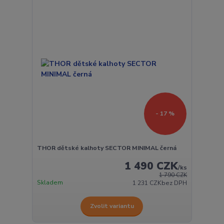
- 17 %
THOR dětské kalhoty SECTOR MINIMAL černá
1 490 CZK
/
ks
1 790 CZK
Skladem
1 231 CZK
bez DPH
Zvolit variantu