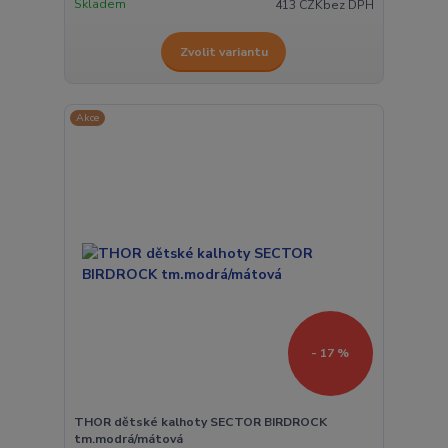
Skladem
413 CZK
bez DPH
Zvolit variantu
Akce
- 17 %
THOR dětské kalhoty SECTOR BIRDROCK
tm.modrá/mátová