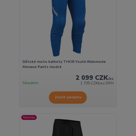
Dětské moto kalhoty THOR Youth Ridemode
Menace Pants modrá
2 099 CZK
/
ks
Skladem
1 735 CZK
bez DPH
Zvolit variantu
Novinka