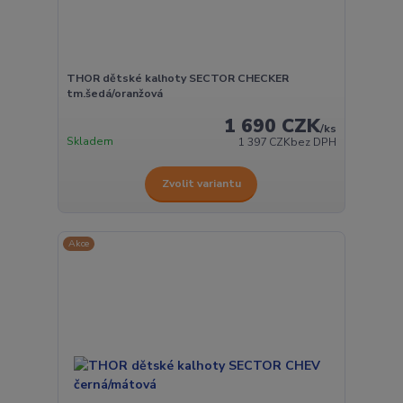
THOR dětské kalhoty SECTOR CHECKER
tm.šedá/oranžová
1 690 CZK
/
ks
Skladem
1 397 CZK
bez DPH
Zvolit variantu
Akce