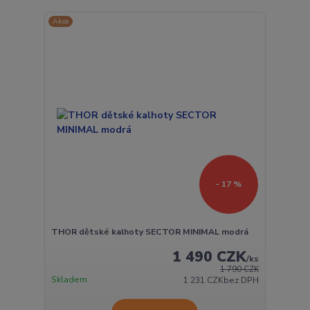
Akce
- 17 %
THOR dětské kalhoty SECTOR MINIMAL modrá
1 490 CZK
/
ks
1 790 CZK
Skladem
1 231 CZK
bez DPH