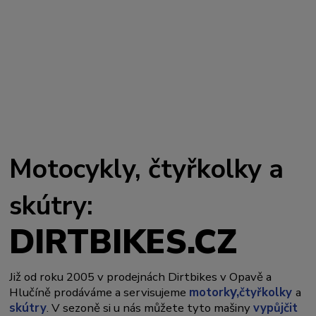
Motocykly, čtyřkolky a
skútry:
DIRTBIKES.CZ
Již od roku 2005 v prodejnách Dirtbikes v Opavě a
y,
Hlučíně prodáváme a servisujeme
motork
čtyřkolky
a
skútry
. V sezoně si u nás můžete tyto mašiny
vypůjčit