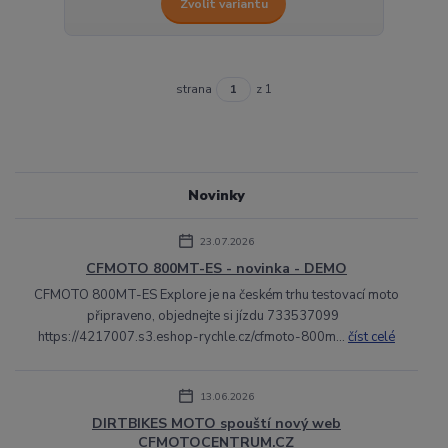
Zvolit variantu
strana
z 1
Novinky
23.07.2026
CFMOTO 800MT-ES - novinka - DEMO
CFMOTO 800MT-ES Explore je na českém trhu testovací moto
připraveno, objednejte si jízdu 733537099
https://4217007.s3.eshop-rychle.cz/cfmoto-800m...
číst celé
13.06.2026
DIRTBIKES MOTO spouští nový web
CFMOTOCENTRUM.CZ