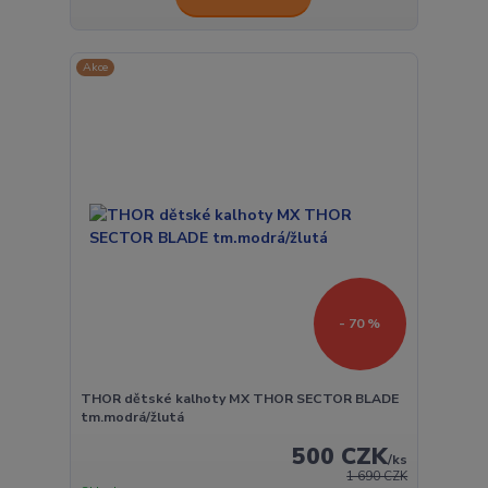
Akce
- 70 %
THOR dětské kalhoty MX THOR SECTOR BLADE
tm.modrá/žlutá
500 CZK
/
ks
1 690 CZK