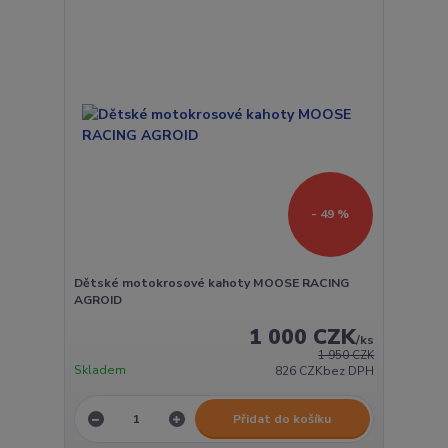
- 49 %
Dětské motokrosové kahoty MOOSE RACING
AGROID
1 000 CZK
/
ks
1 950 CZK
Skladem
826 CZK
bez DPH
Přidat do košíku