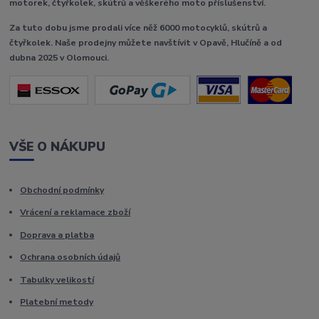
motorek, čtyřkolek, skútrů a věškerého moto příslušenství.
Za tuto dobu jsme prodali více něž 6000 motocyklů, skútrů a
čtyřkolek. Naše prodejny můžete navštívit v Opavě, Hlučíně a od
dubna 2025 v Olomouci.
VŠE O NÁKUPU
Obchodní podmínky
Vrácení a reklamace zboží
Doprava a platba
Ochrana osobních údajů
Tabulky velikostí
Platební metody