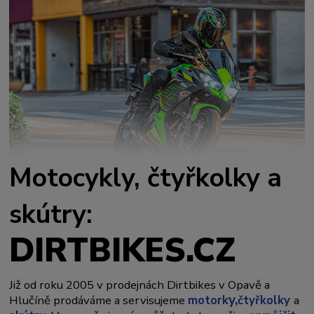
Motocykly, čtyřkolky a
skútry:
DIRTBIKES.CZ
Již od roku 2005 v prodejnách Dirtbikes v Opavě a
y,
Hlučíně prodáváme a servisujeme
motork
čtyřkolky
a