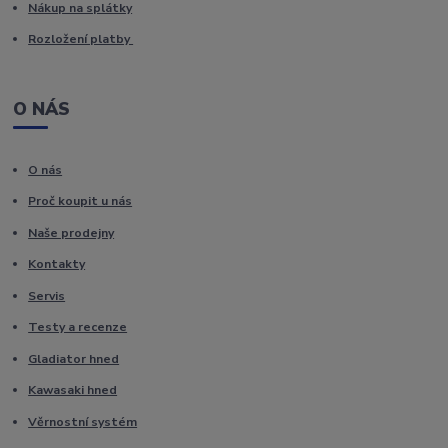
Nákup na splátky
Rozložení platby
O NÁS
O nás
Proč koupit u nás
Naše prodejny
Kontakty
Servis
Testy a recenze
Gladiator hned
Kawasaki hned
Věrnostní systém