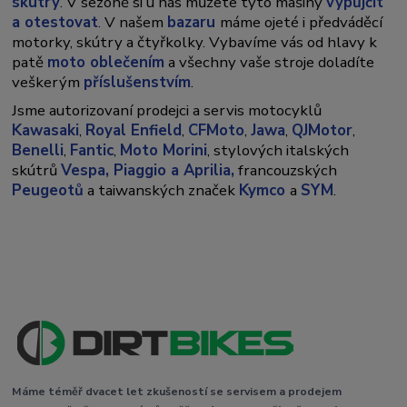
skútry
. V sezoně si u nás můžete tyto mašiny
vypůjčit
a otestovat
. V našem
bazaru
máme ojeté i předváděcí
motorky, skútry a čtyřkolky. Vybavíme vás od hlavy k
patě
moto oblečením
a všechny vaše stroje doladíte
veškerým
příslušenstvím
.
Jsme autorizovaní prodejci a servis motocyklů
Kawasaki
,
Royal Enfield
,
CFMoto
,
Jawa
,
QJMotor
,
Benelli
,
Fantic
,
Moto Morini
, stylových italských
skútrů
Vespa,
Piaggio a Aprilia,
francouzských
Peugeotů
a taiwanských značek
Kymco
a
SYM
.
Máme téměř dvacet let zkušeností se servisem a prodejem