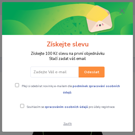
OPAVA 733537099/HLUČÍN
734541648/OLOMOUC 734593593
0
0,00 CZK
Získejte slevu
Menu
Získejte 100 Kč slevu na první objednávku
Stačí zadat váš email
PRO JEZDCE
KAWASAKI dětské triko Sport
Odeslat
KAWASAKI dětské triko Sport
Přeji si odebírat novinky e-mailem dle
podmínek zpracování osobních
údajů
.
Souhlasím se
zpracováním osobních údajů
pro účely registrace.
Zavřít