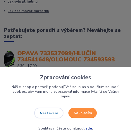
Jak vybrat helmu
Jak zazimovat motorku
Potřebujete poradit s výběrem? Neváhejte se
zeptat:
OPAVA 733537099/HLUČÍN
734541648/OLOMOUC 734593593
8:30 - 17:00
Zpracování cookies
Náš e-shop a partneři potřebují Váš souhlas s použitím souborů
cookies, aby Vám mohli zobrazovat informace týkající se Vašich
zájmů.
Souhlasím
Nastavení
Největší prodejce motorek, čtyřkolek a skútrů na Severní Moravě to je
Dirtbikes.cz
Grafika:
Poradnyweb.cz
Souhlas můžete odmítnout
zde
.
Vytvořeno na
Eshop-rychle.cz