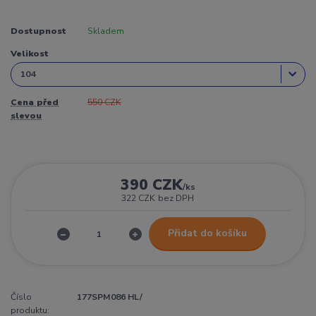
Dostupnost
Skladem
Velikost
Cena před
550 CZK
slevou
390 CZK
/
ks
322 CZK
bez DPH
Přidat do košíku
Číslo
177SPM086 HL/
produktu: