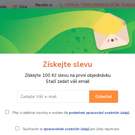
Nevíte si
OPAVA 733537099/HLUČÍN 73454
nás
Více
rady?
Zavolejte.
Hledat
Získejte slevu
TV
SKÚTRY
PRO JEZDCE
PRO STR
Získejte 100 Kč slevu na první objednávku
KTM dětská kšiltovka KIDS RADICAL FLAT CAP ORANGE
Stačí zadat váš email
Odeslat
ICAL FLAT CAP ORANGE
Přeji si odebírat novinky e-mailem dle
podmínek zpracování osobních údajů
.
Souhlasím se
zpracováním osobních údajů
pro účely registrace.
KTM dětská 