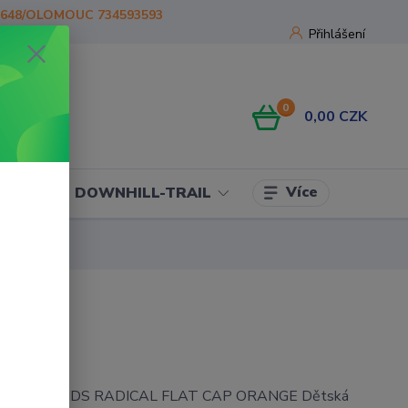
1648/OLOMOUC 734593593
Přihlášení
0
0,00 CZK
Více
OJE
DOWNHILL-TRAIL
kšiltovka KIDS RADICAL FLAT CAP ORANGE Dětská