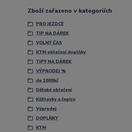
Zboží zařazeno v kategoriích
PRO JEZDCE
TIP NA DÁREK
VOLNÝ ČAS
KTM oblečení doplňky
TIPY NA DÁREK
VÝPRODEJ %
do 1000kč
Dětské oblečení
Kšiltovky a čepice
Výprodej
DOPLŇKY
KTM