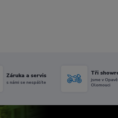
Tři show
Záruka a servis
jsme v Opavě,
s námi se nespálíte
Olomouci