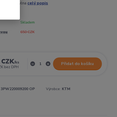
TM100% bavlna
celý popis
Skladem
evou
650 CZK
 CZK
/
ks
Přidat do košíku
ZK
bez DPH
3PW220009200 OP
Výrobce:
KTM