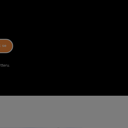
t se
tteru.