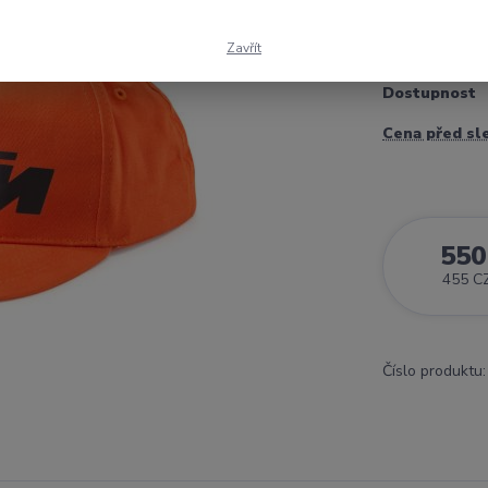
kšiltovka K
Zavřít
Dostupnost
Cena před sl
550
455 C
Číslo produktu: