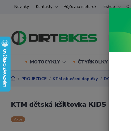
Novinky
Kontakty
Půjčovna motorek
Eshop
O 
MOTOCYKLY
ČTYŘKOLKY (ATV) U
PRO JEZDCE
KTM oblečení doplňky
DOPLŇKY
KTM dětská kšiltovka KIDS RAD
Akce