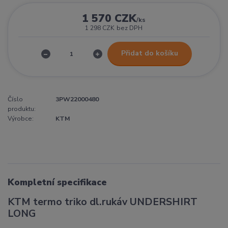
1 570 CZK
/
ks
1 298 CZK
bez DPH
Přidat do košíku
Číslo
3PW22000480
produktu:
Výrobce:
KTM
Kompletní specifikace
KTM termo triko dl.rukáv UNDERSHIRT
LONG