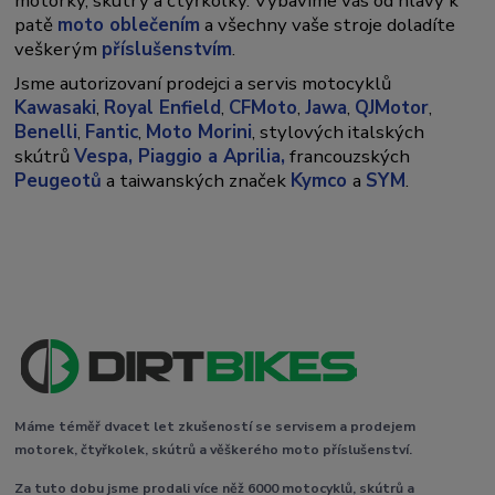
motorky, skútry a čtyřkolky. Vybavíme vás od hlavy k
patě
moto oblečením
a všechny vaše stroje doladíte
veškerým
příslušenstvím
.
Jsme autorizovaní prodejci a servis motocyklů
Kawasaki
,
Royal Enfield
,
CFMoto
,
Jawa
,
QJMotor
,
Benelli
,
Fantic
,
Moto Morini
, stylových italských
skútrů
Vespa,
Piaggio a Aprilia,
francouzských
Peugeotů
a taiwanských značek
Kymco
a
SYM
.
Máme téměř dvacet let zkušeností se servisem a prodejem
motorek, čtyřkolek, skútrů a věškerého moto příslušenství.
Za tuto dobu jsme prodali více něž 6000 motocyklů, skútrů a