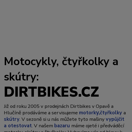
Motocykly, čtyřkolky a
skútry:
DIRTBIKES.CZ
Již od roku 2005 v prodejnách Dirtbikes v Opavě a
y,
Hlučíně prodáváme a servisujeme
motork
čtyřkolky
a
skútry
. V sezoně si u nás můžete tyto mašiny
vypůjčit
a otestovat
. V našem
bazaru
máme ojeté i předváděcí