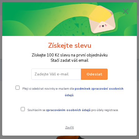
OPAVA 733537099/HLUČÍN
734541648/OLOMOUC 734593593
0
0,00 CZK
Získejte slevu
Menu
Získejte 100 Kč slevu na první objednávku
Stačí zadat váš email
PRO JEZDCE
FUNKČNÍ PRÁDLO
Triko
KTM termo triko
dl.rukáv UNDERSHIRT LONG TOURING
Odeslat
Přeji si odebírat novinky e-mailem dle
podmínek zpracování osobních
KTM termo triko dl.rukáv
údajů
.
UNDERSHIRT LONG TOURING
Souhlasím se
zpracováním osobních údajů
pro účely registrace.
Zavřít