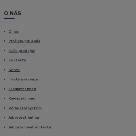
O NÁS
O nás
Proč koupit u nás
Naše prodejny
Kontakty
Servis
Testy a recenze
Gladiator hned
Kawasaki hned
Věrnostní systém
Jak vybrat helmu
Jak zazimovat motorku