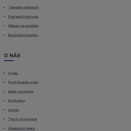
Tabulky velikostí
Platební metody
Nákup na splátky
Rozložení platby
O NÁS
O nás
Proč koupit u nás
Naše prodejny
Kontakty
Servis
Testy a recenze
Gladiator hned