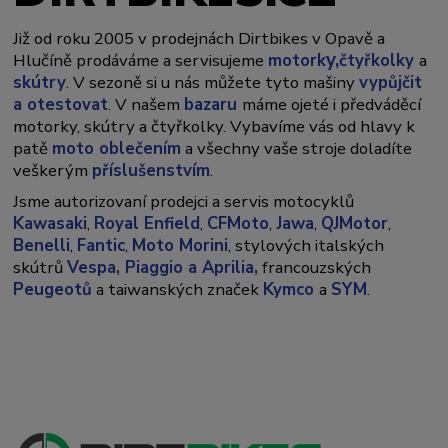
Již od roku 2005 v prodejnách Dirtbikes v Opavě a
y,
Hlučíně prodáváme a servisujeme
motork
čtyřkolky
a
skútry
. V sezoně si u nás můžete tyto mašiny
vypůjčit
a otestovat
. V našem
bazaru
máme ojeté i předváděcí
motorky, skútry a čtyřkolky. Vybavíme vás od hlavy k
patě
moto oblečením
a všechny vaše stroje doladíte
veškerým
příslušenstvím
.
Jsme autorizovaní prodejci a servis motocyklů
Kawasaki
,
Royal Enfield
,
CFMoto
,
Jawa
,
QJMotor
,
Benelli
,
Fantic
,
Moto Morini
, stylových italských
skútrů
Vespa,
Piaggio a Aprilia,
francouzských
Peugeotů
a taiwanských značek
Kymco
a
SYM
.