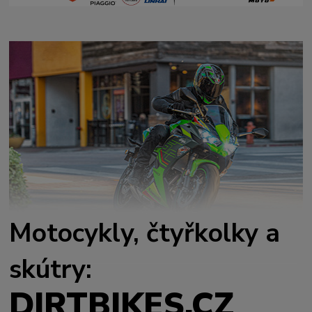
Motocykly, čtyřkolky a
skútry:
DIRTBIKES.CZ