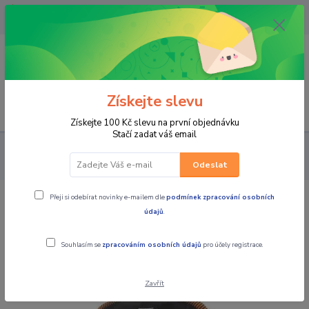
OPAVA 733537099/HLUČÍN
734541648/OLOMOUC 734593593
0
0,00 CZK
Získejte slevu
Menu
Získejte 100 Kč slevu na první objednávku
Stačí zadat váš email
PRO JEZDCE
FUNKČNÍ PRÁDLO
Triko
KTM termo triko
UNDERSHIRT LONG PERFORMANCE
Odeslat
Přeji si odebírat novinky e-mailem dle
podmínek zpracování osobních
KTM termo triko UNDERSHIRT LONG
údajů
.
PERFORMANCE
Souhlasím se
zpracováním osobních údajů
pro účely registrace.
Zavřít