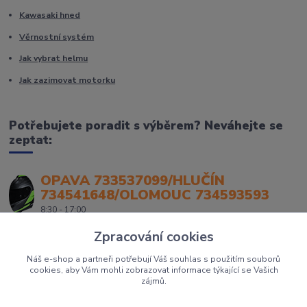
Kawasaki hned
Věrnostní systém
Jak vybrat helmu
Jak zazimovat motorku
Potřebujete poradit s výběrem? Neváhejte se
zeptat:
OPAVA 733537099/HLUČÍN
734541648/OLOMOUC 734593593
8:30 - 17:00
Zpracování cookies
Náš e-shop a partneři potřebují Váš souhlas s použitím souborů
cookies, aby Vám mohli zobrazovat informace týkající se Vašich
zájmů.