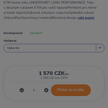
KTM termo triko UNDERSHIRT LONG PERFORMANCE Triko
s dlouhým rukávem KTM pro vyšší teplotyPerfektní pro mírné
a horké teplotyVýborná cirkulace vzduchuOptimální odvod
vlhkostiRychleschnoucí materiálBezešvý design
celý popis
Dostupnost
Skladem
Velikost
1 570 CZK
/
ks
1 298 CZK
bez DPH
Přidat do košíku