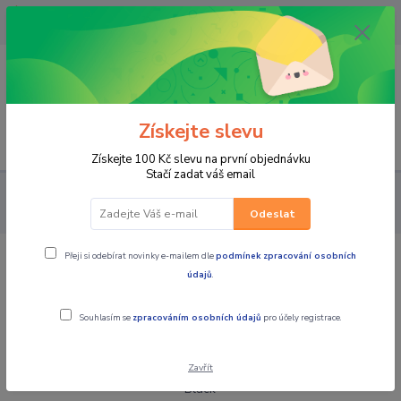
OPAVA 733537099/HLUČÍN
734541648/OLOMOUC 734593593
0
0,00 CZK
Získejte slevu
Menu
Získejte 100 Kč slevu na první objednávku
Stačí zadat váš email
PRO JEZDCE
MOTOKROS a ENDURO
CHRÁNIČE
LEATT
Kloubové chrániče kolen Knee Guard Dual AXIS Black
Odeslat
Přeji si odebírat novinky e-mailem dle
podmínek zpracování osobních
LEATT Kloubové chrániče kolen Knee
údajů
.
Guard Dual AXIS Black
Souhlasím se
zpracováním osobních údajů
pro účely registrace.
Zavřít