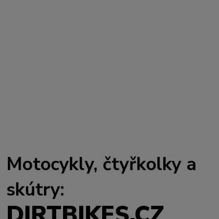
Motocykly, čtyřkolky a
skútry:
DIRTBIKES.CZ