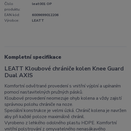
Číslo
leat001 OP
produktu:
EAN kód:
6009699012206
Výrobce:
LEATT
Kompletní specifikace
LEATT Kloubové chrániče kolen Knee Guard
Dual AXIS
Komfortní odvětrané provedení s vnitřní výplní a upínaním
pomocí nastavitelných pružných pásků.
Kloubové provedení neomezuje ohyb kolena a vždy zajistí
správnou polohu chrániče na noze.
Speciální konstrukce je velmi úzká. Chránič kolena je navržen
aby při každé poloze maximálně chránil.
Vyrobeno z lehkého odolného plastu HDPE. Komfortní
vnitřní polstrování z omyvatelného nenasákavého