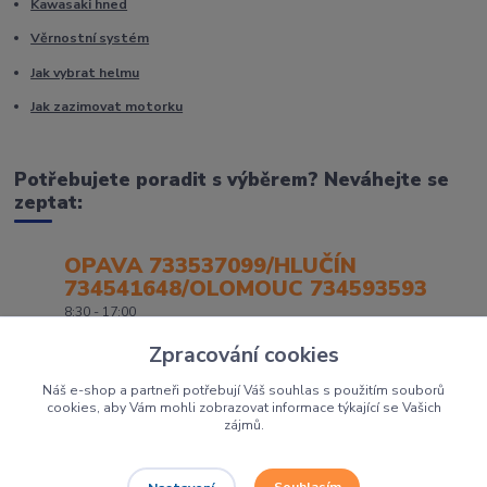
Kawasaki hned
Věrnostní systém
Jak vybrat helmu
Jak zazimovat motorku
Potřebujete poradit s výběrem? Neváhejte se
zeptat:
OPAVA 733537099/HLUČÍN
734541648/OLOMOUC 734593593
8:30 - 17:00
Zpracování cookies
Náš e-shop a partneři potřebují Váš souhlas s použitím souborů
cookies, aby Vám mohli zobrazovat informace týkající se Vašich
zájmů.