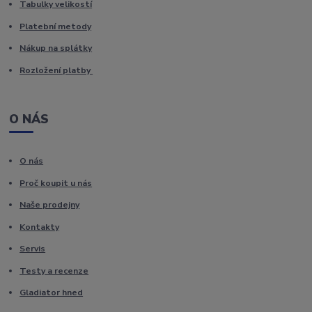
Tabulky velikostí
Platební metody
Nákup na splátky
Rozložení platby
O NÁS
O nás
Proč koupit u nás
Naše prodejny
Kontakty
Servis
Testy a recenze
Gladiator hned