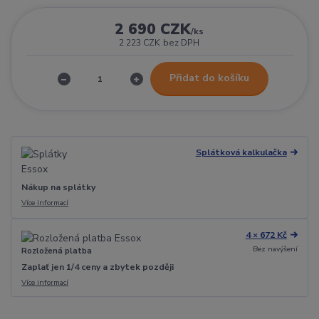
2 690 CZK
/
ks
2 223 CZK
bez DPH
Přidat do košíku
Splátková kalkulačka
Nákup na splátky
Více informací
4 × 672 Kč
Bez navýšení
Rozložená platba
Zaplať jen 1/4 ceny a zbytek později
Více informací