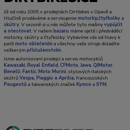
Již od roku 2005 v prodejnách Dirtbikes v Opavě a
y,
Hlučíně prodáváme a servisujeme
motork
čtyřkolky
a
skútry
. V sezoně si u nás můžete tyto mašiny
vypůjčit
a otestovat
. V našem
bazaru
máme ojeté i předváděcí
motorky, skútry a čtyřkolky. Vybavíme vás od hlavy k
patě
moto oblečením
a všechny vaše stroje doladíte
veškerým
příslušenstvím
.
Jsme autorizovaní prodejci a servis motocyklů
Kawasaki
,
Royal Enfield
,
CFMoto
,
Jawa
,
QJMotor
,
Benelli
,
Fantic
,
Moto Morini
, stylových italských
skútrů
Vespa,
Piaggio a Aprilia,
francouzských
Peugeotů
a taiwanských značek
Kymco
a
SYM
.