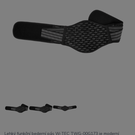
Lehký funkční bederní pás W-TEC TWG-00G173 je moderní