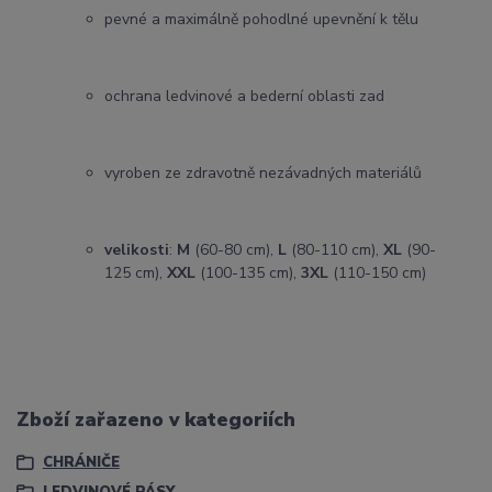
pevné a maximálně pohodlné upevnění k tělu
ochrana ledvinové a bederní oblasti zad
vyroben ze zdravotně nezávadných materiálů
velikosti
:
M
(60-80 cm),
L
(80-110 cm),
XL
(90-
125 cm),
XXL
(100-135 cm),
3XL
(110-150 cm)
Zboží zařazeno v kategoriích
CHRÁNIČE