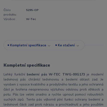
Číslo
5295-OP
produktu:
Výrobce:
W-Tec
Kompletní specifikace
Ke stažení
Kompletní specifikace
Lehký funkční
bederní pás W-TEC TWG-00G173
je moderní
ledvinový pás chránící ledvinovou a bederní oblast zad. Je
vyroben z vysoce kvalitního a prodyšného textilu a jeho ochranná
část je tvořena neoprenovou výztuhou odolnou proti vlhkosti a
potu. Pás lze velmi snadno a rychle upnout pomocí robustních
suchých zipů. Tento pás výborně plní funkci ochrany bederní a
ledvinové části zad proti nárazu a prochladnutí a jeho použitím