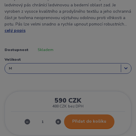
ledvinový pás chránící ledvinovou a bederní oblast zad. Je
vyroben z vysoce kvalitního a prodyšného textilu a jeho ochranná
část je tvořena neoprenovou výztuhou odolnou proti vlhkosti a
potu. Pás lze velmi snadno a rychle upnout pomocí robustních...
celý popis
Dostupnost
Skladem
Velikost
590 CZK
488 CZK
bez DPH
Přidat do košíku