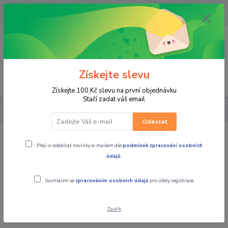
OPAVA 733537099/HLUČÍN
734541648/OLOMOUC 734593593
0
0,00 CZK
Získejte slevu
Menu
Získejte 100 Kč slevu na první objednávku
Stačí zadat váš email
PRO JEZDCE
CHRÁNIČE
Ledvinový pás W-TEC TWG-00G173
Odeslat
Ledvinový pás W-TEC TWG-00G173
Přeji si odebírat novinky e-mailem dle
podmínek zpracování osobních
údajů
.
Souhlasím se
zpracováním osobních údajů
pro účely registrace.
Zavřít