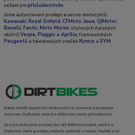
veškerým
příslušenstvím
.
Jsme autorizovaní prodejci a servis motocyklů
Kawasaki
,
Royal Enfield
,
CFMoto
,
Jawa
,
QJMotor
,
Benelli
,
Fantic
,
Moto Morini
, stylových italských
skútrů
Vespa,
Piaggio a Aprilia,
francouzských
Peugeotů
a taiwanských značek
Kymco
a
SYM
.
Máme téměř dvacet let zkušeností se servisem a prodejem
motorek, čtyřkolek, skútrů a věškerého moto příslušenství.
Za tuto dobu jsme prodali více něž 6000 motocyklů, skútrů a
čtyřkolek. Naše prodejny můžete navštívit v Opavě, Hlučíně a od