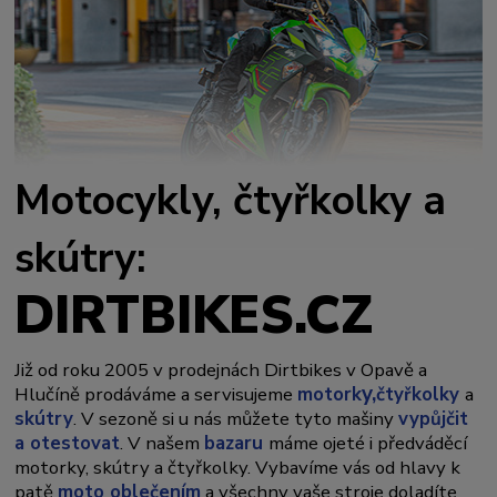
Motocykly, čtyřkolky a
skútry:
DIRTBIKES.CZ
Již od roku 2005 v prodejnách Dirtbikes v Opavě a
y,
Hlučíně prodáváme a servisujeme
motork
čtyřkolky
a
skútry
. V sezoně si u nás můžete tyto mašiny
vypůjčit
a otestovat
. V našem
bazaru
máme ojeté i předváděcí
motorky, skútry a čtyřkolky. Vybavíme vás od hlavy k
patě
moto oblečením
a všechny vaše stroje doladíte