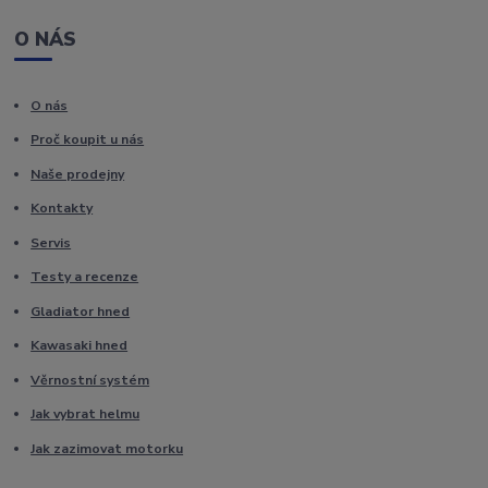
O NÁS
O nás
Proč koupit u nás
Naše prodejny
Kontakty
Servis
Testy a recenze
Gladiator hned
Kawasaki hned
Věrnostní systém
Jak vybrat helmu
Jak zazimovat motorku