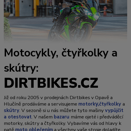
Motocykly, čtyřkolky a
skútry:
DIRTBIKES.CZ
Již od roku 2005 v prodejnách Dirtbikes v Opavě a
y,
Hlučíně prodáváme a servisujeme
motork
čtyřkolky
a
skútry
. V sezoně si u nás můžete tyto mašiny
vypůjčit
a otestovat
. V našem
bazaru
máme ojeté i předváděcí
motorky, skútry a čtyřkolky. Vybavíme vás od hlavy k
patě
moto oblečením
a všechny vaše stroje doladíte