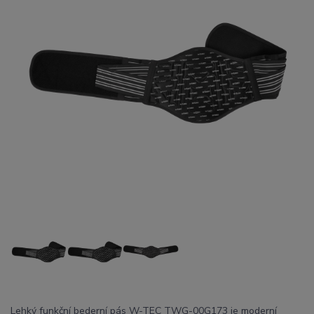
Lehký funkční bederní pás W-TEC TWG-00G173 je moderní