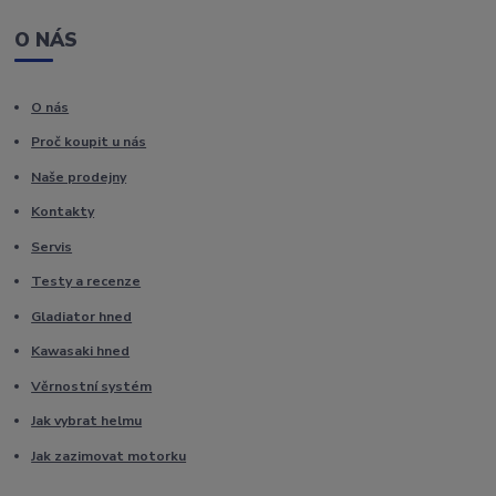
O NÁS
O nás
Proč koupit u nás
Naše prodejny
Kontakty
Servis
Testy a recenze
Gladiator hned
Kawasaki hned
Věrnostní systém
Jak vybrat helmu
Jak zazimovat motorku