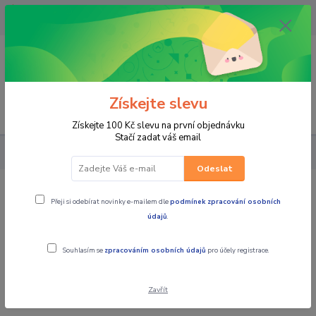
OPAVA 733537099/HLUČÍN
734541648/OLOMOUC 734593593
0
0,00 CZK
Získejte slevu
Menu
Získejte 100 Kč slevu na první objednávku
Stačí zadat váš email
PRO JEZDCE
CHRÁNIČE
Ledvinový pás W-TEC TWG-00G173
Odeslat
Ledvinový pás W-TEC TWG-00G173
Přeji si odebírat novinky e-mailem dle
podmínek zpracování osobních
údajů
.
Souhlasím se
zpracováním osobních údajů
pro účely registrace.
Zavřít