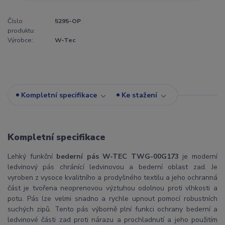
Číslo
5295-OP
produktu:
Výrobce:
W-Tec
Kompletní specifikace
Ke stažení
Kompletní specifikace
Lehký funkční
bederní pás W-TEC TWG-00G173
je moderní
ledvinový pás chránící ledvinovou a bederní oblast zad. Je
vyroben z vysoce kvalitního a prodyšného textilu a jeho ochranná
část je tvořena neoprenovou výztuhou odolnou proti vlhkosti a
potu. Pás lze velmi snadno a rychle upnout pomocí robustních
suchých zipů. Tento pás výborně plní funkci ochrany bederní a
ledvinové části zad proti nárazu a prochladnutí a jeho použitím