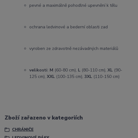
pevné a maximálně pohodlné upevnění k tělu
ochrana ledvinové a bederní oblasti zad
vyroben ze zdravotně nezávadných materiálů
velikosti
:
M
(60-80 cm),
L
(80-110 cm),
XL
(90-
125 cm),
XXL
(100-135 cm),
3XL
(110-150 cm)
Zboží zařazeno v kategoriích
CHRÁNIČE