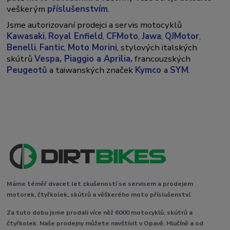
veškerým
příslušenstvím
.
Jsme autorizovaní prodejci a servis motocyklů
Kawasaki
,
Royal Enfield
,
CFMoto
,
Jawa
,
QJMotor
,
Benelli
,
Fantic
,
Moto Morini
, stylových italských
skútrů
Vespa,
Piaggio a Aprilia,
francouzských
Peugeotů
a taiwanských značek
Kymco
a
SYM
.
Máme téměř dvacet let zkušeností se servisem a prodejem
motorek, čtyřkolek, skútrů a věškerého moto příslušenství.
Za tuto dobu jsme prodali více něž 6000 motocyklů, skútrů a
čtyřkolek. Naše prodejny můžete navštívit v Opavě, Hlučíně a od