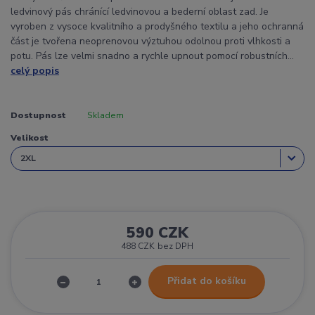
ledvinový pás chránící ledvinovou a bederní oblast zad. Je
vyroben z vysoce kvalitního a prodyšného textilu a jeho ochranná
část je tvořena neoprenovou výztuhou odolnou proti vlhkosti a
potu. Pás lze velmi snadno a rychle upnout pomocí robustních...
celý popis
Dostupnost
Skladem
Velikost
590 CZK
488 CZK
bez DPH
Přidat do košíku