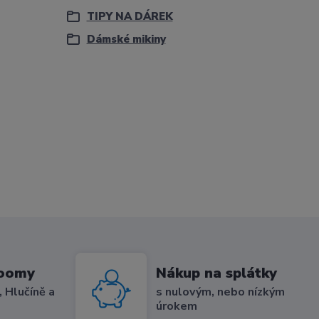
TIPY NA DÁREK
Dámské mikiny
roomy
Nákup na splátky
 Hlučíně a
s nulovým, nebo nízkým
úrokem