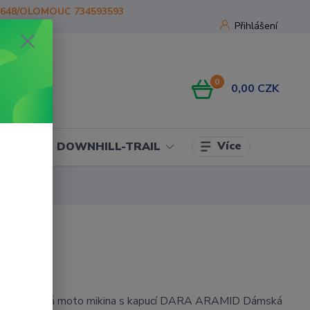
1648/OLOMOUC 734593593
Přihlášení
0
0,00 CZK
Více
OJE
DOWNHILL-TRAIL
kevlarová moto mikina s kapucí DARA ARAMID Dámská