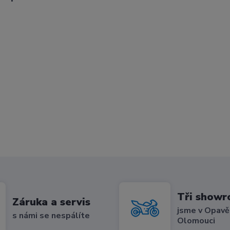
m
Tři show
Záruka a servis
jsme v Opavě,
s námi se nespálíte
Olomouci