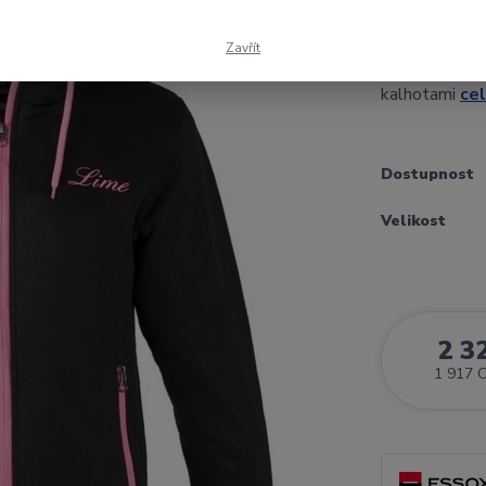
moto mikina s
podšitá kevla
Zavřít
ramen možno 
kalhotami
cel
Dostupnost
Velikost
2 3
1 917 