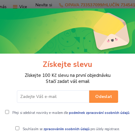
Nevíte si
OPAVA 733537099/HLUČÍN 73454
nás
Více
rady?
Zavolejte.
Hledat
Získejte slevu
TV
SKÚTRY
PRO JEZDCE
PRO STR
Získejte 100 Kč slevu na první objednávku
oto mikina s kapucí DARA ARAMID
Stačí zadat váš email
Odeslat
ina s kapucí DARA ARAMID
Přeji si odebírat novinky e-mailem dle
podmínek zpracování osobních údajů
.
Souhlasím se
zpracováním osobních údajů
pro účely registrace.
MBW Dámská 