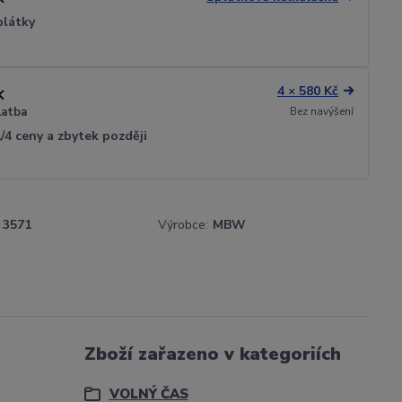
plátky
4 × 580 Kč
Bez navýšení
latba
1/4 ceny a zbytek později
3571
Výrobce:
MBW
Zboží zařazeno v kategoriích
VOLNÝ ČAS