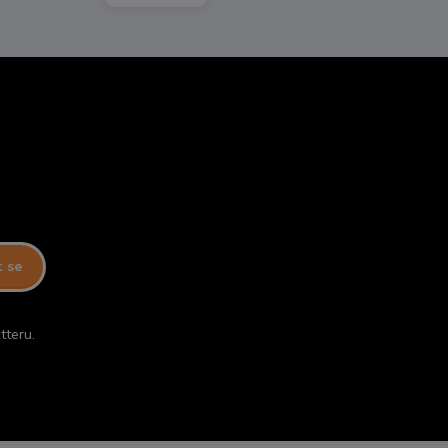
t se
tteru.