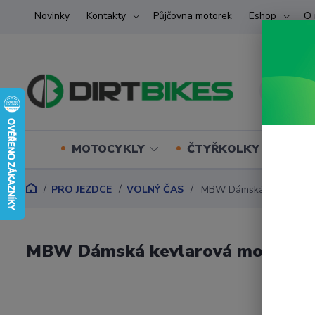
Novinky
Kontakty
Půjčovna motorek
Eshop
O 
MOTOCYKLY
ČTYŘKOLKY (ATV) U
PRO JEZDCE
VOLNÝ ČAS
MBW Dámská kevlarová m
MBW Dámská kevlarová moto mik