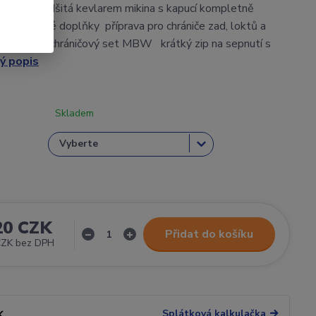
 kapucí podšitá kevlarem mikina s kapucí kompletně
rem růžové doplňky příprava pro chrániče zad, loktů a
dokoupit chráničový set MBW krátký zip na sepnutí s
ý popis
Skladem
20 CZK
Přidat do košíku
CZK
bez DPH
Splátková kalkulačka