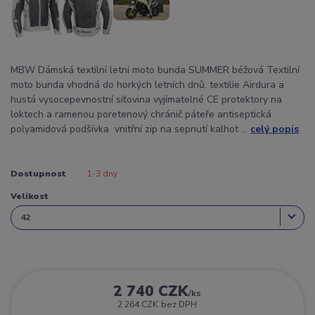
MBW Dámská textilní letní moto bunda SUMMER béžová Textilní
moto bunda vhodná do horkých letních dnů. textilie Airdura a
hustá vysocepevnostní síťovina vyjímatelné CE protektory na
loktech a ramenou poretenový chránič páteře antiseptická
polyamidová podšívka vnitřní zip na sepnutí kalhot ...
celý popis
Dostupnost
1-3 dny
Velikost
2 740 CZK
/
ks
2 264 CZK
bez DPH