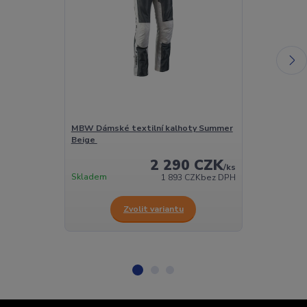
MBW Dámské textilní kalhoty Summer
MBW Pánské k
Beige
Summer glove
2 290 CZK
/
ks
Skladem
Skladem
1 893 CZK
bez DPH
Zvolit variantu
Z