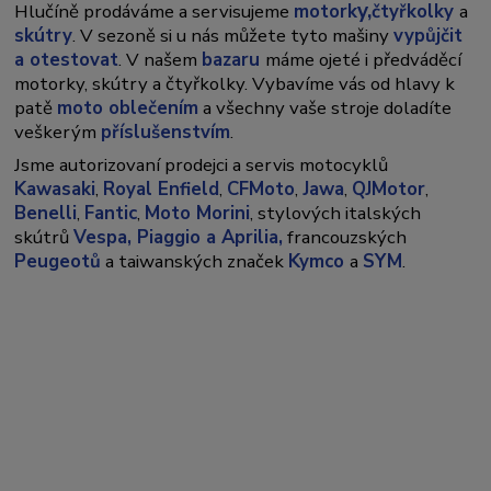
y,
Hlučíně prodáváme a servisujeme
motork
čtyřkolky
a
skútry
. V sezoně si u nás můžete tyto mašiny
vypůjčit
a otestovat
. V našem
bazaru
máme ojeté i předváděcí
motorky, skútry a čtyřkolky. Vybavíme vás od hlavy k
patě
moto oblečením
a všechny vaše stroje doladíte
veškerým
příslušenstvím
.
Jsme autorizovaní prodejci a servis motocyklů
Kawasaki
,
Royal Enfield
,
CFMoto
,
Jawa
,
QJMotor
,
Benelli
,
Fantic
,
Moto Morini
, stylových italských
skútrů
Vespa,
Piaggio a Aprilia,
francouzských
Peugeotů
a taiwanských značek
Kymco
a
SYM
.