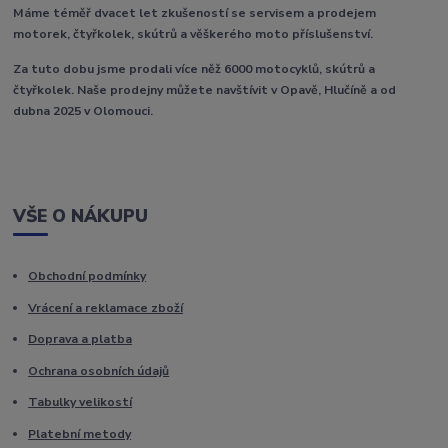
Máme téměř dvacet let zkušeností se servisem a prodejem
motorek, čtyřkolek, skútrů a věškerého moto příslušenství.
Za tuto dobu jsme prodali více něž 6000 motocyklů, skútrů a
čtyřkolek. Naše prodejny můžete navštívit v Opavě, Hlučíně a od
dubna 2025 v Olomouci.
VŠE O NÁKUPU
Obchodní podmínky
Vrácení a reklamace zboží
Doprava a platba
Ochrana osobních údajů
Tabulky velikostí
Platební metody