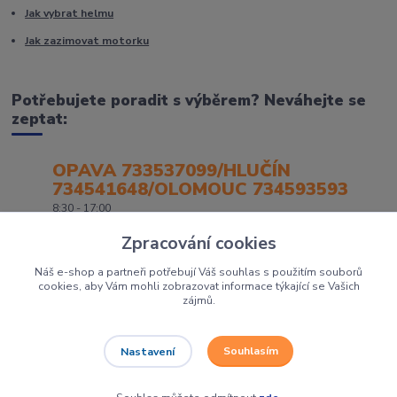
Jak vybrat helmu
Jak zazimovat motorku
Potřebujete poradit s výběrem? Neváhejte se
zeptat:
OPAVA 733537099/HLUČÍN
734541648/OLOMOUC 734593593
8:30 - 17:00
Zpracování cookies
Náš e-shop a partneři potřebují Váš souhlas s použitím souborů
cookies, aby Vám mohli zobrazovat informace týkající se Vašich
zájmů.
Souhlasím
Nastavení
Největší prodejce motorek, čtyřkolek a skútrů na Severní Moravě to je
Dirtbikes.cz
Grafika:
Poradnyweb.cz