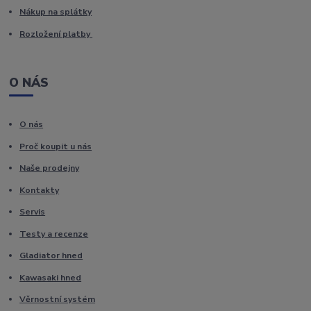
Nákup na splátky
Rozložení platby
O NÁS
O nás
Proč koupit u nás
Naše prodejny
Kontakty
Servis
Testy a recenze
Gladiator hned
Kawasaki hned
Věrnostní systém