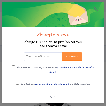
OPAVA 733537099/HLUČÍN
734541648/OLOMOUC 734593593
0
0,00 CZK
Získejte slevu
Menu
Získejte 100 Kč slevu na první objednávku
Stačí zadat váš email
PRO JEZDCE
BUNDY
MBW Dámská textilní letní moto bunda
SUMMER béžová
Odeslat
Přeji si odebírat novinky e-mailem dle
podmínek zpracování osobních
MBW Dámská textilní letní moto
údajů
.
bunda SUMMER béžová
Souhlasím se
zpracováním osobních údajů
pro účely registrace.
Zavřít