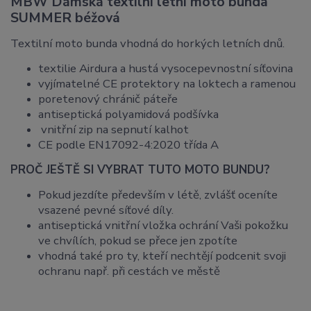
MBW Dámská textilní letní moto bunda
SUMMER béžová
Textilní moto bunda vhodná do horkých letních dnů.
textilie Airdura a hustá vysocepevnostní síťovina
vyjímatelné CE protektory na loktech a ramenou
poretenový chránič páteře
antiseptická polyamidová podšívka
vnitřní zip na sepnutí kalhot
CE podle EN17092-4:2020 třída A
PROČ JEŠTĚ SI VYBRAT TUTO MOTO BUNDU?
Pokud jezdíte především v létě, zvlášť oceníte
vsazené pevné síťové díly.
antiseptická vnitřní vložka ochrání Vaši pokožku
ve chvílích, pokud se přece jen zpotíte
vhodná také pro ty, kteří nechtějí podcenit svoji
ochranu např. při cestách ve městě