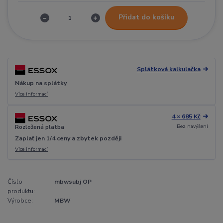
Přidat do košíku
Splátková kalkulačka
Nákup na splátky
Více informací
4 × 685 Kč
Bez navýšení
Rozložená platba
Zaplať jen 1/4 ceny a zbytek později
Více informací
Číslo
mbwsubj OP
produktu:
Výrobce:
MBW