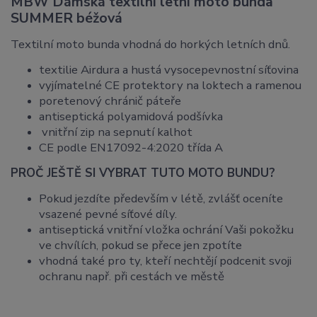
MBW Dámská textilní letní moto bunda
SUMMER béžová
Textilní moto bunda vhodná do horkých letních dnů.
textilie Airdura a hustá vysocepevnostní síťovina
vyjímatelné CE protektory na loktech a ramenou
poretenový chránič páteře
antiseptická polyamidová podšívka
vnitřní zip na sepnutí kalhot
CE podle EN17092-4:2020 třída A
PROČ JEŠTĚ SI VYBRAT TUTO MOTO BUNDU?
Pokud jezdíte především v létě, zvlášť oceníte
vsazené pevné síťové díly.
antiseptická vnitřní vložka ochrání Vaši pokožku
ve chvílích, pokud se přece jen zpotíte
vhodná také pro ty, kteří nechtějí podcenit svoji
ochranu např. při cestách ve městě