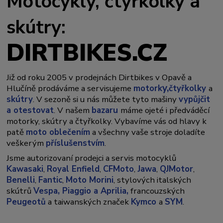
Motocykly, čtyřkolky a
skútry:
DIRTBIKES.CZ
Již od roku 2005 v prodejnách Dirtbikes v Opavě a
y,
Hlučíně prodáváme a servisujeme
motork
čtyřkolky
a
skútry
. V sezoně si u nás můžete tyto mašiny
vypůjčit
a otestovat
. V našem
bazaru
máme ojeté i předváděcí
motorky, skútry a čtyřkolky. Vybavíme vás od hlavy k
patě
moto oblečením
a všechny vaše stroje doladíte
veškerým
příslušenstvím
.
Jsme autorizovaní prodejci a servis motocyklů
Kawasaki
,
Royal Enfield
,
CFMoto
,
Jawa
,
QJMotor
,
Benelli
,
Fantic
,
Moto Morini
, stylových italských
skútrů
Vespa,
Piaggio a Aprilia,
francouzských
Peugeotů
a taiwanských značek
Kymco
a
SYM
.