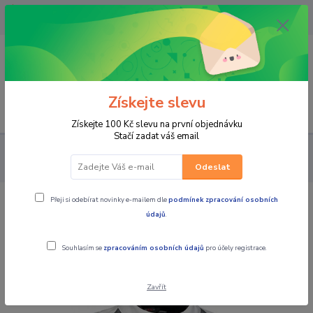
OPAVA 733537099/HLUČÍN
734541648/OLOMOUC 734593593
0
0,00 CZK
Získejte slevu
Menu
Získejte 100 Kč slevu na první objednávku
Stačí zadat váš email
PRO JEZDCE
BUNDY
MBW Dámská textilní letní moto bunda
SUMMER béžová
Odeslat
Přeji si odebírat novinky e-mailem dle
podmínek zpracování osobních
MBW Dámská textilní letní moto
údajů
.
bunda SUMMER béžová
Souhlasím se
zpracováním osobních údajů
pro účely registrace.
Zavřít