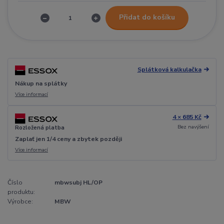
Přidat do košíku
Splátková kalkulačka
Nákup na splátky
Více informací
4 × 685 Kč
Bez navýšení
Rozložená platba
Zaplať jen 1/4 ceny a zbytek později
Více informací
Číslo
mbwsubj HL/OP
produktu:
Výrobce:
MBW