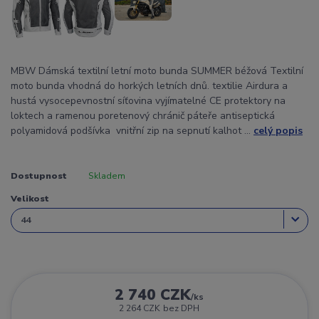
MBW Dámská textilní letní moto bunda SUMMER béžová Textilní
moto bunda vhodná do horkých letních dnů. textilie Airdura a
hustá vysocepevnostní síťovina vyjímatelné CE protektory na
loktech a ramenou poretenový chránič páteře antiseptická
polyamidová podšívka vnitřní zip na sepnutí kalhot ...
celý popis
Dostupnost
Skladem
Velikost
2 740 CZK
/
ks
2 264 CZK
bez DPH