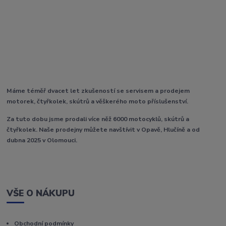
Máme téměř dvacet let zkušeností se servisem a prodejem
motorek, čtyřkolek, skútrů a věškerého moto příslušenství.
Za tuto dobu jsme prodali více něž 6000 motocyklů, skútrů a
čtyřkolek. Naše prodejny můžete navštívit v Opavě, Hlučíně a od
dubna 2025 v Olomouci.
VŠE O NÁKUPU
Obchodní podmínky