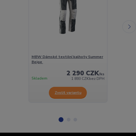
MBW Dámské textilní kalhoty Summer
MBW Pánské k
Beige
Summer glove
2 290 CZK
/
ks
Skladem
Skladem
1 893 CZK
bez DPH
Zvolit variantu
Z