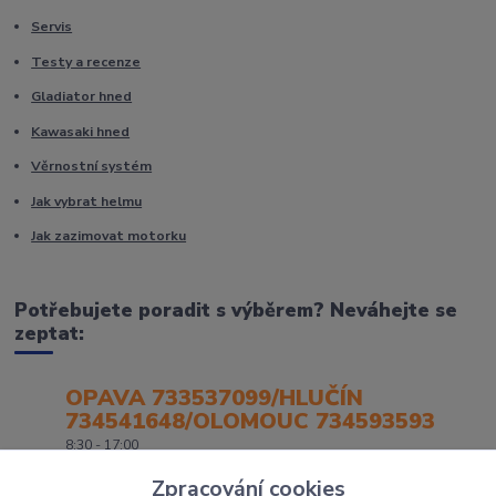
Servis
Testy a recenze
Gladiator hned
Kawasaki hned
Věrnostní systém
Jak vybrat helmu
Jak zazimovat motorku
Potřebujete poradit s výběrem? Neváhejte se
zeptat:
OPAVA 733537099/HLUČÍN
734541648/OLOMOUC 734593593
8:30 - 17:00
Zpracování cookies