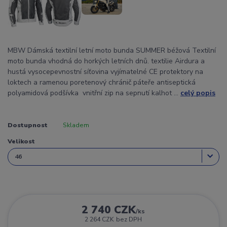
MBW Dámská textilní letní moto bunda SUMMER béžová Textilní
moto bunda vhodná do horkých letních dnů. textilie Airdura a
hustá vysocepevnostní síťovina vyjímatelné CE protektory na
loktech a ramenou poretenový chránič páteře antiseptická
polyamidová podšívka vnitřní zip na sepnutí kalhot ...
celý popis
Dostupnost
Skladem
Velikost
2 740 CZK
/
ks
2 264 CZK
bez DPH