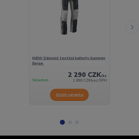
MBW Dámské textilní kalhoty Summer
MBW Pánské k
Beige
Summer glove
2 290 CZK
/
ks
Skladem
Skladem
1 893 CZK
bez DPH
Zvolit variantu
Z