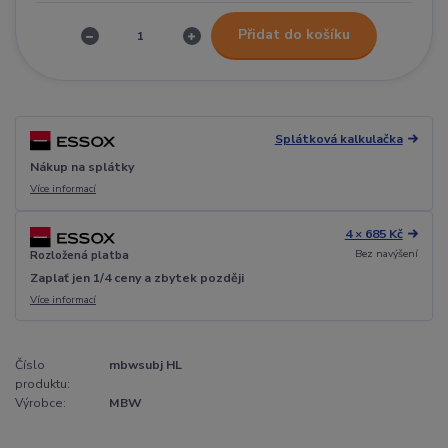
Přidat do košíku
Splátková kalkulačka
Nákup na splátky
Více informací
4 × 685 Kč
Bez navýšení
Rozložená platba
Zaplať jen 1/4 ceny a zbytek později
Více informací
Číslo
mbwsubj HL
produktu:
Výrobce:
MBW