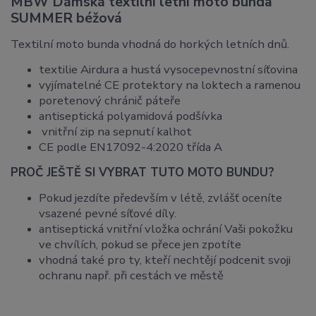
MBW Dámská textilní letní moto bunda
SUMMER béžová
Textilní moto bunda vhodná do horkých letních dnů.
textilie Airdura a hustá vysocepevnostní síťovina
vyjímatelné CE protektory na loktech a ramenou
poretenový chránič páteře
antiseptická polyamidová podšívka
vnitřní zip na sepnutí kalhot
CE podle EN17092-4:2020 třída A
PROČ JEŠTĚ SI VYBRAT TUTO MOTO BUNDU?
Pokud jezdíte především v létě, zvlášť oceníte
vsazené pevné síťové díly.
antiseptická vnitřní vložka ochrání Vaši pokožku
ve chvílích, pokud se přece jen zpotíte
vhodná také pro ty, kteří nechtějí podcenit svoji
ochranu např. při cestách ve městě