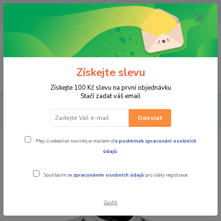
OPAVA 733537099/HLUČÍN
734541648/OLOMOUC 734593593
0
0,00 CZK
Získejte slevu
Menu
Získejte 100 Kč slevu na první objednávku
Stačí zadat váš email
PRO JEZDCE
BUNDY
MBW Dámská textilní letní moto bunda
SUMMER béžová
Odeslat
Přeji si odebírat novinky e-mailem dle
podmínek zpracování osobních
MBW Dámská textilní letní moto
údajů
.
bunda SUMMER béžová
Souhlasím se
zpracováním osobních údajů
pro účely registrace.
Zavřít