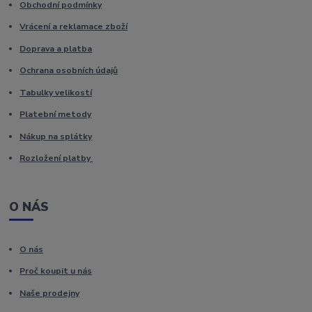
Obchodní podmínky
Vrácení a reklamace zboží
Doprava a platba
Ochrana osobních údajů
Tabulky velikostí
Platební metody
Nákup na splátky
Rozložení platby
O NÁS
O nás
Proč koupit u nás
Naše prodejny