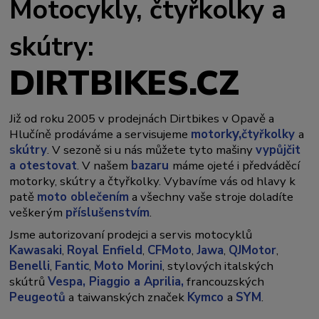
Motocykly, čtyřkolky a
skútry:
DIRTBIKES.CZ
Již od roku 2005 v prodejnách Dirtbikes v Opavě a
y,
Hlučíně prodáváme a servisujeme
motork
čtyřkolky
a
skútry
. V sezoně si u nás můžete tyto mašiny
vypůjčit
a otestovat
. V našem
bazaru
máme ojeté i předváděcí
motorky, skútry a čtyřkolky. Vybavíme vás od hlavy k
patě
moto oblečením
a všechny vaše stroje doladíte
veškerým
příslušenstvím
.
Jsme autorizovaní prodejci a servis motocyklů
Kawasaki
,
Royal Enfield
,
CFMoto
,
Jawa
,
QJMotor
,
Benelli
,
Fantic
,
Moto Morini
, stylových italských
skútrů
Vespa,
Piaggio a Aprilia,
francouzských
Peugeotů
a taiwanských značek
Kymco
a
SYM
.