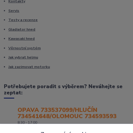
Kontakty
Servis
Testy a recenze
Gladiator hned
Kawasaki hned
Věrnostní systém
Jak vybrat helmu
Jak zazimovat motorku
Potřebujete poradit s výběrem? Neváhejte se
zeptat:
OPAVA 733537099/HLUČÍN
734541648/OLOMOUC 734593593
8:30 - 17:00