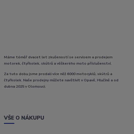
Máme téměř dvacet let zkušeností se servisem a prodejem
motorek, čtyřkolek, skútrů a věškerého moto příslušenství.
Za tuto dobu jsme prodali více něž 6000 motocyklů, skútrů a
čtyřkolek. Naše prodejny můžete navštívit v Opavě, Hlučíně a od
dubna 2025 v Olomouci.
VŠE O NÁKUPU