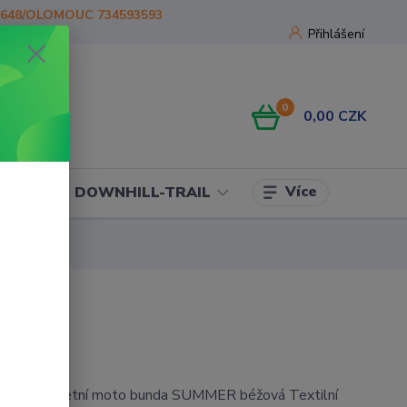
1648/OLOMOUC 734593593
Přihlášení
0
0,00 CZK
Více
OJE
DOWNHILL-TRAIL
extilní letní moto bunda SUMMER béžová Textilní