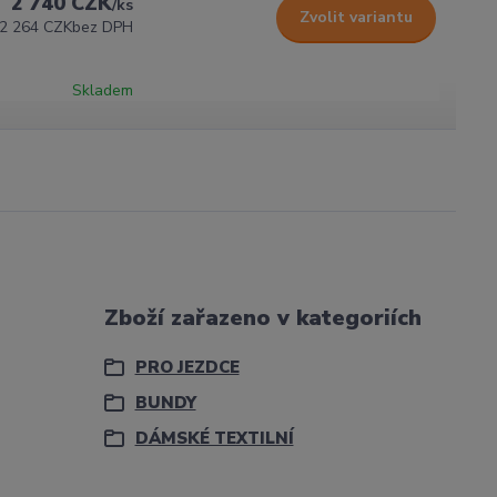
2 740 CZK
/
ks
Zvolit variantu
2 264 CZK
bez DPH
Skladem
Zboží zařazeno v kategoriích
PRO JEZDCE
BUNDY
DÁMSKÉ TEXTILNÍ