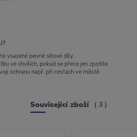
U?
te vsazené pevné síťové díly.
žku ve chvílích, pokud se přece jen zpotíte
svoji ochranu např. při cestách ve městě
Související zboží
3