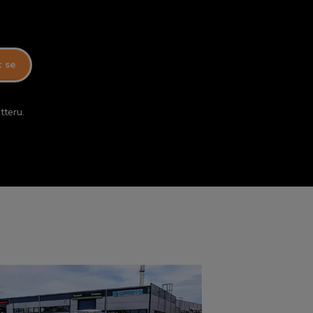
t se
tteru.