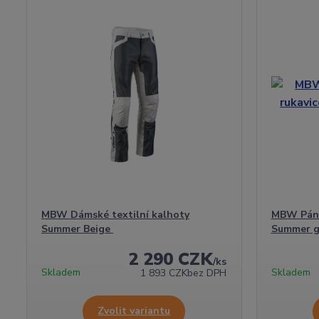
MBW Dámské textilní kalhoty
MBW Páns
Summer Beige
Summer g
2 290 CZK
/
ks
Skladem
Skladem
1 893 CZK
bez DPH
Zvolit variantu