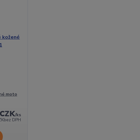
né moto
 CZK
/
ks
ZK
bez DPH