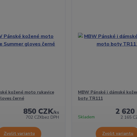
ké kožené moto rukavice
MBW Pánské i dámské kože
loves černé
boty TR111
850 CZK
2 620
/
ks
Skladem
702 CZK
bez DPH
2 165 C
Zvolit variantu
Zvolit variantu