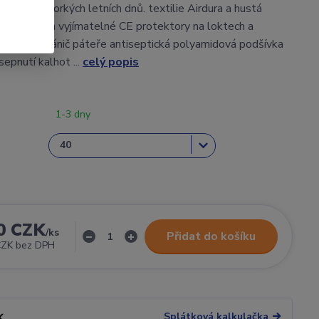
odná do horkých letních dnů. textilie Airdura a hustá
ní síťovina vyjímatelné CE protektory na loktech a
enový chránič páteře antiseptická polyamidová podšívka
sepnutí kalhot ...
celý popis
1-3 dny
0 CZK
/
ks
Přidat do košíku
CZK
bez DPH
Splátková kalkulačka