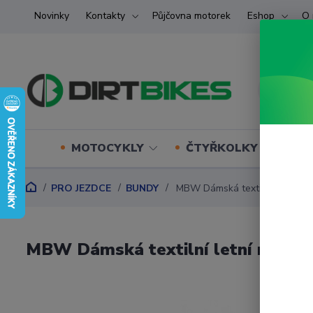
Novinky
Kontakty
Půjčovna motorek
Eshop
O 
MOTOCYKLY
ČTYŘKOLKY (ATV) U
PRO JEZDCE
BUNDY
MBW Dámská textilní letní m
MBW Dámská textilní letní moto