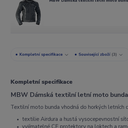
MBW Dámská textilní letní moto bun
Kompletní specifikace
Související zboží
3
Kompletní specifikace
MBW Dámská textilní letní moto bun
Textilní moto bunda vhodná do horkých letních 
textilie Airdura a hustá vysocepevnostní síť
vyjímatelné CE protektory na loktech a ra