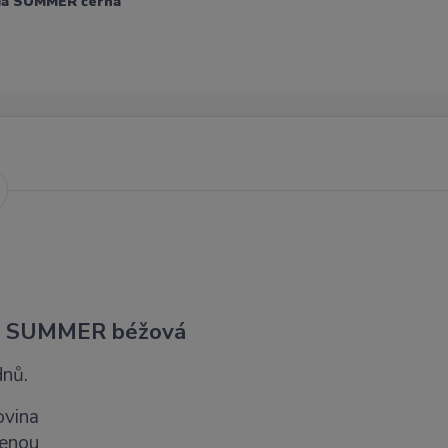
da SUMMER černá
da SUMMER béžová
dnů.
ovina
menou