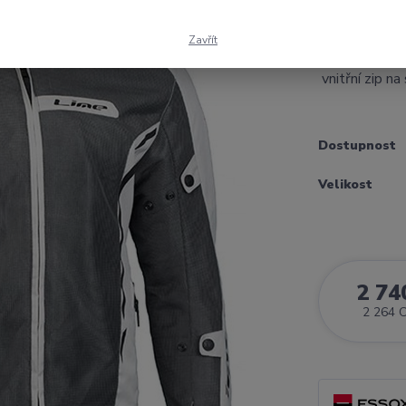
moto bunda vh
vysocepevnost
Zavřít
ramenou poret
vnitřní zip na 
Dostupnost
Velikost
2 74
2 264 