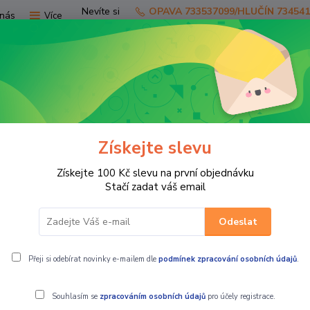
Nevíte si
OPAVA 733537099/HLUČÍN 73454
nás
Více
rady?
Zavolejte.
Hledat
Získejte slevu
TV
SKÚTRY
PRO JEZDCE
PRO STR
Získejte 100 Kč slevu na první objednávku
oto bunda SUMMER béžová
Stačí zadat váš email
Odeslat
 bunda SUMMER béžová
Přeji si odebírat novinky e-mailem dle
podmínek zpracování osobních údajů
.
Souhlasím se
zpracováním osobních údajů
pro účely registrace.
MBW Dámská t