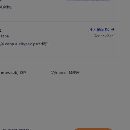
plátky
4 × 685 Kč
Bez navýšení
latba
1/4 ceny a zbytek později
mbwsubj OP
Výrobce:
MBW