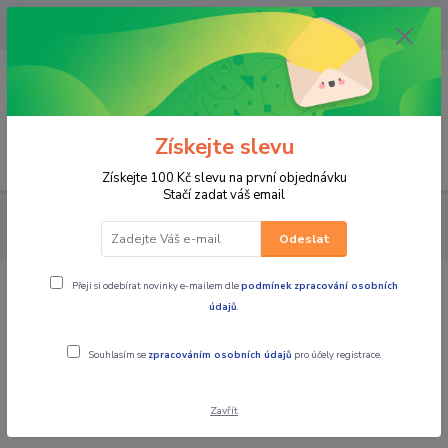
OPAVA 733537099/HLUČÍN
734541648/OLOMOUC 734593593
0
0,00 CZK
Získejte slevu
Menu
Získejte 100 Kč slevu na první objednávku
Stačí zadat váš email
PRO JEZDCE
KALHOTY
DÁMSKÉ TEXTILNÍ
MBW Dámské
textilní kalhoty Summer Beige
Odeslat
Přeji si odebírat novinky e-mailem dle
podmínek zpracování osobních
MBW Dámské textilní kalhoty Summer
údajů
.
Beige
Souhlasím se
zpracováním osobních údajů
pro účely registrace.
Zavřít