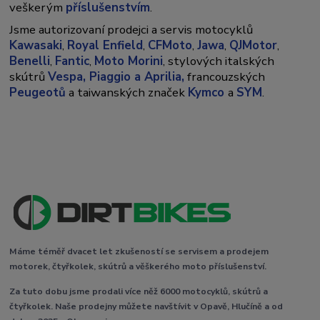
veškerým
příslušenstvím
.
Jsme autorizovaní prodejci a servis motocyklů
Kawasaki
,
Royal Enfield
,
CFMoto
,
Jawa
,
QJMotor
,
Benelli
,
Fantic
,
Moto Morini
, stylových italských
skútrů
Vespa,
Piaggio a Aprilia,
francouzských
Peugeotů
a taiwanských značek
Kymco
a
SYM
.
Máme téměř dvacet let zkušeností se servisem a prodejem
motorek, čtyřkolek, skútrů a věškerého moto příslušenství.
Za tuto dobu jsme prodali více něž 6000 motocyklů, skútrů a
čtyřkolek. Naše prodejny můžete navštívit v Opavě, Hlučíně a od