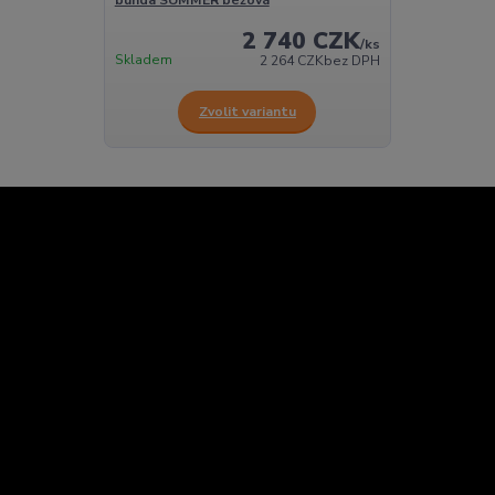
bunda SUMMER béžová
2 740 CZK
/
ks
Skladem
2 264 CZK
bez DPH
Zvolit variantu