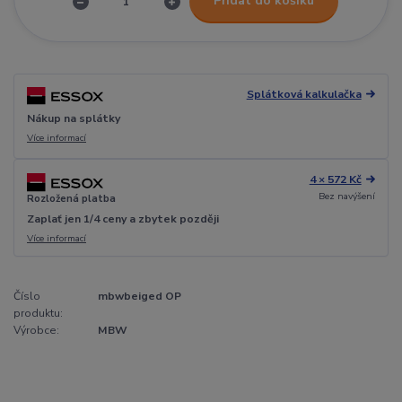
Přidat do košíku
Splátková kalkulačka
Nákup na splátky
Více informací
4 × 572 Kč
Bez navýšení
Rozložená platba
Zaplať jen 1/4 ceny a zbytek později
Více informací
Číslo
mbwbeiged OP
produktu:
Výrobce:
MBW