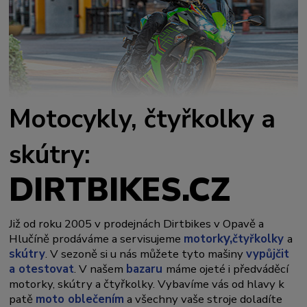
Motocykly, čtyřkolky a
skútry:
DIRTBIKES.CZ
Již od roku 2005 v prodejnách Dirtbikes v Opavě a
y,
Hlučíně prodáváme a servisujeme
motork
čtyřkolky
a
skútry
. V sezoně si u nás můžete tyto mašiny
vypůjčit
a otestovat
. V našem
bazaru
máme ojeté i předváděcí
motorky, skútry a čtyřkolky. Vybavíme vás od hlavy k
patě
moto oblečením
a všechny vaše stroje doladíte