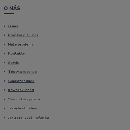
O NÁS
O nás
Proč koupit u nás
Naše prodejny
Kontakty
Servis
Testy a recenze
Gladiator hned
Kawasaki hned
Věrnostní systém
Jak vybrat helmu
Jak zazimovat motorku