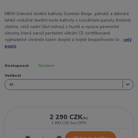
MBW Dámské textilní kalhoty Summer Beige pánské a dámská
lehké vzdušné textilní moto kalhoty s rozsáhlými panely (holeně,
stehna, celá zadní část nohou) z husté a vysoce pevnostní
sítoviny, která zaručí perfektní větrání CE certifikované
vyjímatelné chrániče kolen dvojité a trojité bezpečnostní šv...
celý
popis
Dostupnost
Skladem
Velikost
2 290 CZK
/
ks
1 893 CZK
bez DPH