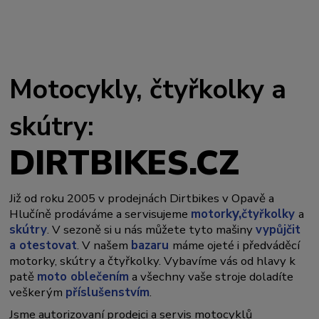
Motocykly, čtyřkolky a
skútry:
DIRTBIKES.CZ
Již od roku 2005 v prodejnách Dirtbikes v Opavě a
y,
Hlučíně prodáváme a servisujeme
motork
čtyřkolky
a
skútry
. V sezoně si u nás můžete tyto mašiny
vypůjčit
a otestovat
. V našem
bazaru
máme ojeté i předváděcí
motorky, skútry a čtyřkolky. Vybavíme vás od hlavy k
patě
moto oblečením
a všechny vaše stroje doladíte
veškerým
příslušenstvím
.
Jsme autorizovaní prodejci a servis motocyklů