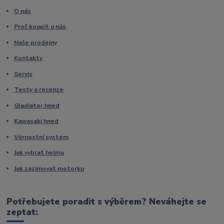
O nás
Proč koupit u nás
Naše prodejny
Kontakty
Servis
Testy a recenze
Gladiator hned
Kawasaki hned
Věrnostní systém
Jak vybrat helmu
Jak zazimovat motorku
Potřebujete poradit s výběrem? Neváhejte se
zeptat: