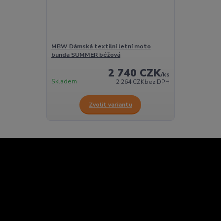
MBW Dámská textilní letní moto
bunda SUMMER béžová
2 740 CZK
/
ks
Skladem
2 264 CZK
bez DPH
Zvolit variantu