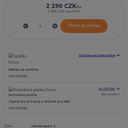
2 290 CZK
/
ks
1 893 CZK
bez DPH
Přidat do košíku
Splátková kalkulačka
Nákup na splátky
Více informací
4 × 572 Kč
Bez navýšení
Rozložená platba
Zaplať jen 1/4 ceny a zbytek později
Více informací
Číslo
mbwbeiged-2