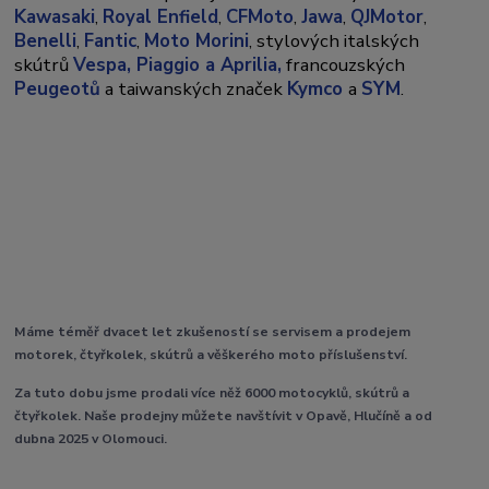
Kawasaki
,
Royal Enfield
,
CFMoto
,
Jawa
,
QJMotor
,
Benelli
,
Fantic
,
Moto Morini
, stylových italských
skútrů
Vespa,
Piaggio a Aprilia,
francouzských
Peugeotů
a taiwanských značek
Kymco
a
SYM
.
Máme téměř dvacet let zkušeností se servisem a prodejem
motorek, čtyřkolek, skútrů a věškerého moto příslušenství.
Za tuto dobu jsme prodali více něž 6000 motocyklů, skútrů a
čtyřkolek. Naše prodejny můžete navštívit v Opavě, Hlučíně a od
dubna 2025 v Olomouci.