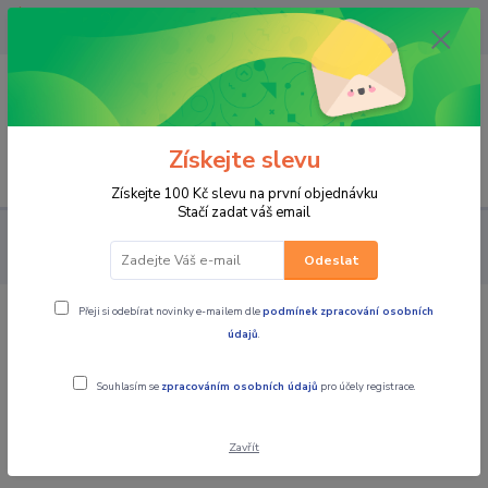
OPAVA 733537099/HLUČÍN
734541648/OLOMOUC 734593593
0
0,00 CZK
Získejte slevu
Menu
Získejte 100 Kč slevu na první objednávku
Stačí zadat váš email
PRO JEZDCE
KALHOTY
DÁMSKÉ TEXTILNÍ
MBW Dámské
textilní kalhoty Summer Beige
Odeslat
Přeji si odebírat novinky e-mailem dle
podmínek zpracování osobních
MBW Dámské textilní kalhoty Summer
údajů
.
Beige
Souhlasím se
zpracováním osobních údajů
pro účely registrace.
Zavřít