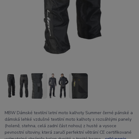
MBW Dámské textilní letní moto kalhoty Summer černé pánské a
dámská lehké vzdušné textilní moto kalhoty s rozsáhlými panely
(holeně, stehna, celá zadní část nohou) z husté a vysoce
pevnostní sítoviny, která zaručí perfektní větrání CE certifikované
vyjímatelné chrániče kolen dvojité a trojité bezpe...
celý popis