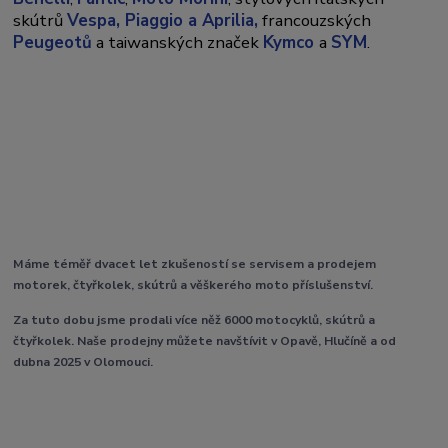
skútrů
Vespa,
Piaggio a Aprilia,
francouzských
Peugeotů
a taiwanských značek
Kymco
a
SYM
.
Máme téměř dvacet let zkušeností se servisem a prodejem
motorek, čtyřkolek, skútrů a věškerého moto příslušenství.
Za tuto dobu jsme prodali více něž 6000 motocyklů, skútrů a
čtyřkolek. Naše prodejny můžete navštívit v Opavě, Hlučíně a od
dubna 2025 v Olomouci.