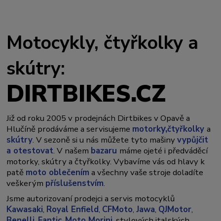
Motocykly, čtyřkolky a
skútry:
DIRTBIKES.CZ
Již od roku 2005 v prodejnách Dirtbikes v Opavě a
y,
Hlučíně prodáváme a servisujeme
motork
čtyřkolky
a
skútry
. V sezoně si u nás můžete tyto mašiny
vypůjčit
a otestovat
. V našem
bazaru
máme ojeté i předváděcí
motorky, skútry a čtyřkolky. Vybavíme vás od hlavy k
patě
moto oblečením
a všechny vaše stroje doladíte
veškerým
příslušenstvím
.
Jsme autorizovaní prodejci a servis motocyklů
Kawasaki
,
Royal Enfield
,
CFMoto
,
Jawa
,
QJMotor
,
Benelli
,
Fantic
,
Moto Morini
, stylových italských