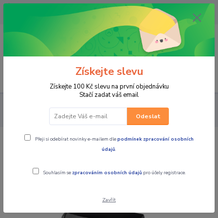
OPAVA 733537099/HLUČÍN
734541648/OLOMOUC 734593593
0
0,00 CZK
Získejte slevu
Menu
Získejte 100 Kč slevu na první objednávku
Stačí zadat váš email
PRO JEZDCE
KALHOTY
DÁMSKÉ TEXTILNÍ
MBW Dámské
textilní letní moto kalhoty Summer černé
Odeslat
Přeji si odebírat novinky e-mailem dle
podmínek zpracování osobních
MBW Dámské textilní letní moto
údajů
.
kalhoty Summer černé
Souhlasím se
zpracováním osobních údajů
pro účely registrace.
Zavřít