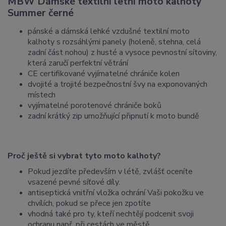
MBW Dámské textilní letní moto kalhoty
Summer černé
pánské a dámská lehké vzdušné textilní moto
kalhoty s rozsáhlými panely (holeně, stehna, celá
zadní část nohou) z husté a vysoce pevnostní sítoviny,
která zaručí perfektní větrání
CE certifikované vyjímatelné chrániče kolen
dvojité a trojité bezpečnostní švy na exponovaných
místech
vyjímatelné porotenové chrániče boků
zadní krátký zip umožňující připnutí k moto bundě
Proč ještě si vybrat tyto moto kalhoty?
Pokud jezdíte především v létě, zvlášť oceníte
vsazené pevné síťové díly.
antiseptická vnitřní vložka ochrání Vaši pokožku ve
chvílích, pokud se přece jen zpotíte
vhodná také pro ty, kteří nechtějí podcenit svoji
ochranu např. při cestách ve městě