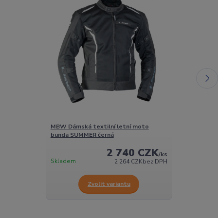
MBW Dámská textilní letní moto
MBW Dámská t
bunda SUMMER černá
bunda SUMME
2 740 CZK
/
ks
Skladem
Skladem
2 264 CZK
bez DPH
Zvolit variantu
Z