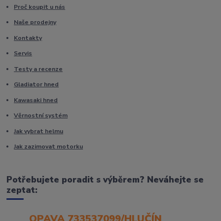
Proč koupit u nás
Naše prodejny
Kontakty
Servis
Testy a recenze
Gladiator hned
Kawasaki hned
Věrnostní systém
Jak vybrat helmu
Jak zazimovat motorku
Potřebujete poradit s výběrem? Neváhejte se
zeptat:
OPAVA 733537099/HLUČÍN