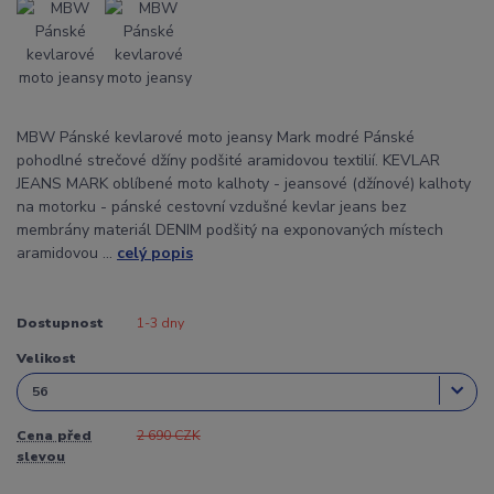
MBW Pánské kevlarové moto jeansy Mark modré Pánské
pohodlné strečové džíny podšité aramidovou textilií. KEVLAR
JEANS MARK oblíbené moto kalhoty - jeansové (džínové) kalhoty
na motorku - pánské cestovní vzdušné kevlar jeans bez
membrány materiál DENIM podšitý na exponovaných místech
aramidovou ...
celý popis
Dostupnost
1-3 dny
Velikost
Cena před
2 690 CZK
slevou