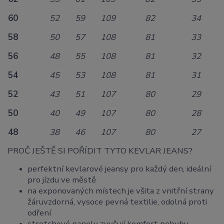
60
52
59
109
82
34
58
50
57
108
81
33
56
48
55
108
81
32
54
45
53
108
81
31
52
43
51
107
80
29
50
40
49
107
80
28
48
38
46
107
80
27
PROČ JEŠTĚ SI POŘÍDIT TYTO KEVLAR JEANS?
perfektní kevlarové jeansy pro každý den, ideální
pro jízdu ve městě
na exponovaných místech je všita z vnitřní strany
žáruvzdorná, vysoce pevná textilie, odolná proti
odření
stretchové panely zvyšují komfort pohybu