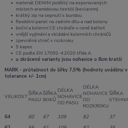
materiál DENIM podšitý na exponovaných
místech aramidovou textilií (kevlarem)
krátký zip na sepnutí s bundou
flexibilní panel na zadním dílu a nad koleny
boční a kolenní CE chrániče v ceně kalhot
vnější vyjímání a vkládání kolenních chráničů
zpevněná streč v rozkroku
5 kapes
CE podle EN 17092-4:2020 třída A
u zkrácené varianty jsou nohavice o 8cm kratší
MARK - průtažnost do šířky 7,5% (hodnoty uváděny v
tolerance +/- 1cm)
DÉLKA
DÉLKA
ŠÍŘKA
ŠÍŘKA
NOHAVICE
ŠÍŘKA
VELIKOST
NOHAVICE
PASU
BOKŮ
OD
STEHN
OD PASU
ROZKROKU
64
60
67
109
82
37
62
55
61
109
82
35