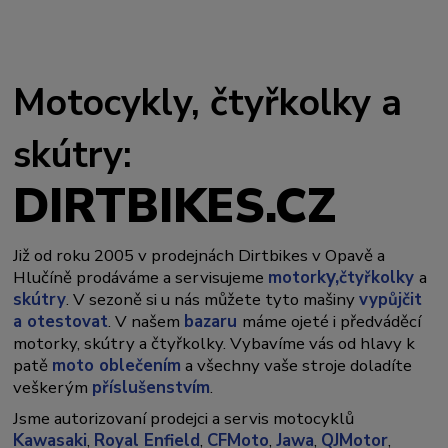
Motocykly, čtyřkolky a
skútry:
DIRTBIKES.CZ
Již od roku 2005 v prodejnách Dirtbikes v Opavě a
y,
Hlučíně prodáváme a servisujeme
motork
čtyřkolky
a
skútry
. V sezoně si u nás můžete tyto mašiny
vypůjčit
a otestovat
. V našem
bazaru
máme ojeté i předváděcí
motorky, skútry a čtyřkolky. Vybavíme vás od hlavy k
patě
moto oblečením
a všechny vaše stroje doladíte
veškerým
příslušenstvím
.
Jsme autorizovaní prodejci a servis motocyklů
Kawasaki
,
Royal Enfield
,
CFMoto
,
Jawa
,
QJMotor
,