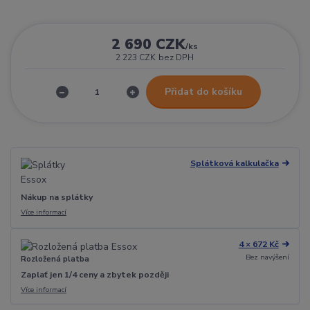
2 690 CZK
/
ks
2 223 CZK
bez DPH
Přidat do košíku
Splátková kalkulačka
Nákup na splátky
Více informací
4 × 672 Kč
Bez navýšení
Rozložená platba
Zaplať jen 1/4 ceny a zbytek později
Více informací