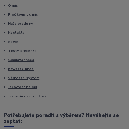
O nás
Proč koupit u nás
Naše prodejny
Kontakty
Servis
Testy a recenze
Gladiator hned
Kawasaki hned
Věrnostní systém
Jak vybrat helmu
Jak zazimovat motorku
Potřebujete poradit s výběrem? Neváhejte se
zeptat: