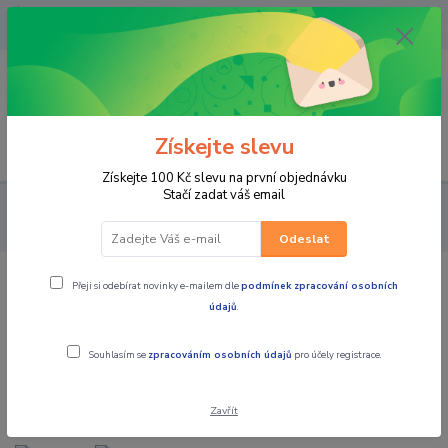
OPAVA 733537099/HLUČÍN
734541648/OLOMOUC 734593593
0
0,00 CZK
Získejte slevu
Menu
Získejte 100 Kč slevu na první objednávku
Stačí zadat váš email
PRO JEZDCE
KALHOTY
PÁNSKÉ JEANSY
MBW Pánské
kevlarové moto jeansy Mark modré
Odeslat
Přeji si odebírat novinky e-mailem dle
podmínek zpracování osobních
MBW Pánské kevlarové moto jeansy
údajů
.
Mark modré
Souhlasím se
zpracováním osobních údajů
pro účely registrace.
Zavřít