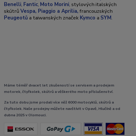
Benelli
,
Fantic
,
Moto Morini
, stylových italských
skútrů
Vespa,
Piaggio a Aprilia,
francouzských
Peugeotů
a taiwanských značek
Kymco
a
SYM
.
Máme téměř dvacet let zkušeností se servisem a prodejem
motorek, čtyřkolek, skútrů a věškerého moto příslušenství.
Za tuto dobu jsme prodali více něž 6000 motocyklů, skútrů a
čtyřkolek. Naše prodejny můžete navštívit v Opavě, Hlučíně a od
dubna 2025 v Olomouci.