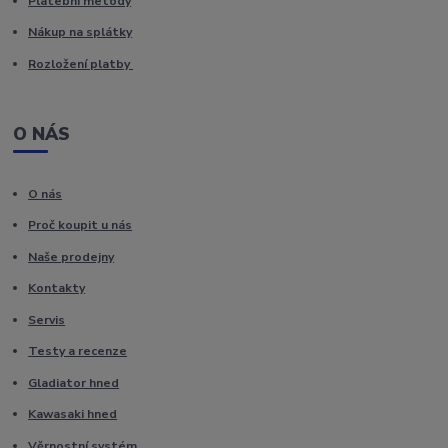
Platební metody
Nákup na splátky
Rozložení platby
O NÁS
O nás
Proč koupit u nás
Naše prodejny
Kontakty
Servis
Testy a recenze
Gladiator hned
Kawasaki hned
Věrnostní systém