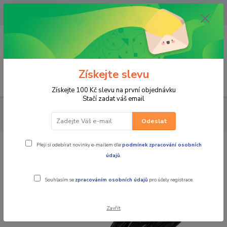
OPAVA 733537099/HLUČÍN
734541648/OLOMOUC 734593593
0
0,00 CZK
Získejte slevu
Menu
Získejte 100 Kč slevu na první objednávku
Stačí zadat váš email
PRO JEZDCE
RUKAVICE
PÁNSKÉ KOŽENÉ
MBW Pánské
moto rukavice Bart
Odeslat
Přeji si odebírat novinky e-mailem dle
podmínek zpracování osobních
MBW Pánské moto rukavice Bart
údajů
.
Novinka
Souhlasím se
zpracováním osobních údajů
pro účely registrace.
Zavřít