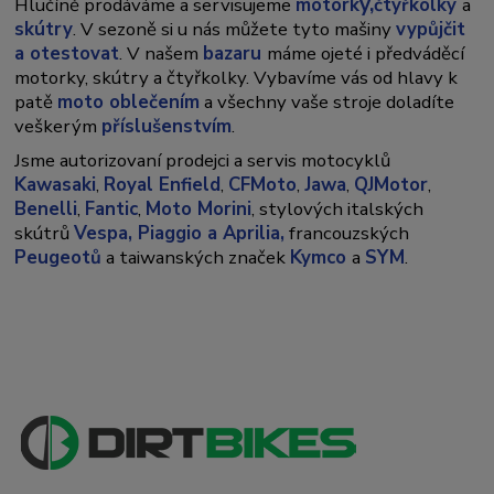
y,
Hlučíně prodáváme a servisujeme
motork
čtyřkolky
a
skútry
. V sezoně si u nás můžete tyto mašiny
vypůjčit
a otestovat
. V našem
bazaru
máme ojeté i předváděcí
motorky, skútry a čtyřkolky. Vybavíme vás od hlavy k
patě
moto oblečením
a všechny vaše stroje doladíte
veškerým
příslušenstvím
.
Jsme autorizovaní prodejci a servis motocyklů
Kawasaki
,
Royal Enfield
,
CFMoto
,
Jawa
,
QJMotor
,
Benelli
,
Fantic
,
Moto Morini
, stylových italských
skútrů
Vespa,
Piaggio a Aprilia,
francouzských
Peugeotů
a taiwanských značek
Kymco
a
SYM
.