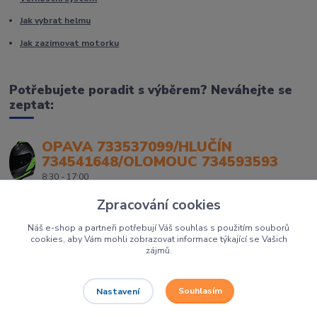
Jak vybrat helmu
Jak zazimovat motorku
Potřebujete poradit s výběrem? Neváhejte se
zeptat:
OPAVA 733537099/HLUČÍN
734541648/OLOMOUC 734593593
8:30 - 17:00
Zpracování cookies
Náš e-shop a partneři potřebují Váš souhlas s použitím souborů
cookies, aby Vám mohli zobrazovat informace týkající se Vašich
zájmů.
Souhlasím
Nastavení
Největší prodejce motorek, čtyřkolek a skútrů na Severní Moravě to je