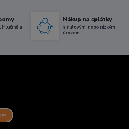
roomy
Nákup na splátky
 Hlučíně a
s nulovým, nebo nízkým
úrokem
t se