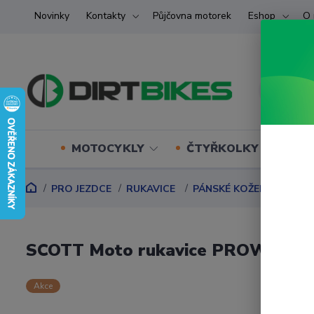
Novinky
Kontakty
Půjčovna motorek
Eshop
O 
MOTOCYKLY
ČTYŘKOLKY (ATV) U
PRO JEZDCE
RUKAVICE
PÁNSKÉ KOŽENÉ
SCOT
SCOTT Moto rukavice PROWL 2
Akce