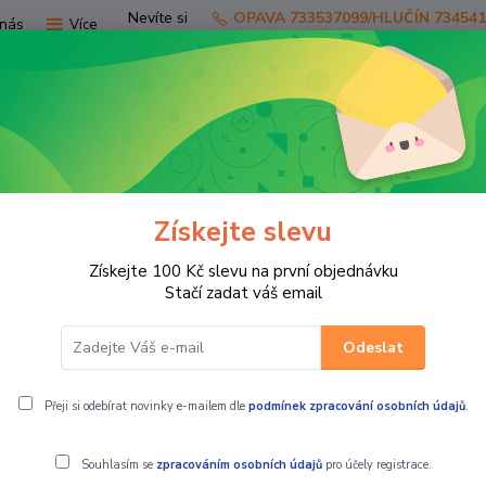
Nevíte si
OPAVA 733537099/HLUČÍN 73454
nás
Více
rady?
Zavolejte.
Hledat
Získejte slevu
TV
SKÚTRY
PRO JEZDCE
PRO STR
Získejte 100 Kč slevu na první objednávku
T Moto rukavice PROWL 2
Stačí zadat váš email
Odeslat
Přeji si odebírat novinky e-mailem dle
podmínek zpracování osobních údajů
.
Souhlasím se
zpracováním osobních údajů
pro účely registrace.
SCOTT Moto r