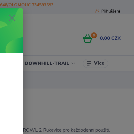
1648/OLOMOUC 734593593
Přihlášení
0
0,00 CZK
Více
OJE
DOWNHILL-TRAIL
ukavice PROWL 2 Rukavice pro každodenní použití.