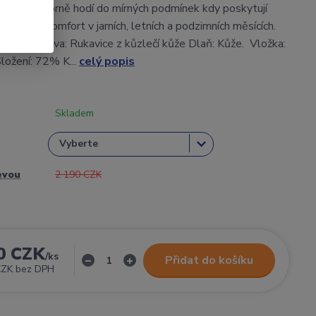
2 se výborně hodí do mírných podmínek kdy poskytují
hranu a komfort v jarních, letních a podzimních měsících.
vrchní Vrstva: Rukavice z kůzlečí kůže Dlaň: Kůže. Vložka:
ložení: 72% K...
celý popis
Skladem
evou
2 190 CZK
0 CZK
/
ks
Přidat do košíku
CZK
bez DPH