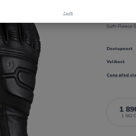
SCOTT Prowl 
dostatečnou oc
Zavřít
Konstrukce: S
Soft-Fleece S
Dostupnost
Velikost
Cena před sl
1 89
1 562 