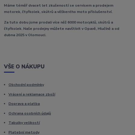
Máme téměř dvacet let zkušeností se servisem a prodejem
motorek, čtyřkolek, skútrů a věškerého moto příslušenství.
Za tuto dobu jsme prodali více něž 6000 motocyklů, skútrů a
čtyřkolek. Naše prodejny můžete navštívit v Opavě, Hlučíně a od
dubna 2025 v Olomouci.
VŠE O NÁKUPU
Obchodní podmínky
Vrácení a reklamace zboží
Doprava a platba
Ochrana osobních údajů
Tabulky velikostí
Platební metody