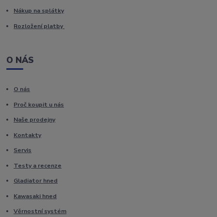
Nákup na splátky
Rozložení platby
O NÁS
O nás
Proč koupit u nás
Naše prodejny
Kontakty
Servis
Testy a recenze
Gladiator hned
Kawasaki hned
Věrnostní systém