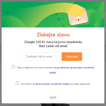
OPAVA 733537099/HLUČÍN
734541648/OLOMOUC 734593593
0
0,00 CZK
Získejte slevu
Menu
Získejte 100 Kč slevu na první objednávku
Stačí zadat váš email
PRO JEZDCE
RUKAVICE
PÁNSKÉ KOŽENÉ
SCOTT Moto
rukavice PROWL 2
Odeslat
Přeji si odebírat novinky e-mailem dle
podmínek zpracování osobních
SCOTT Moto rukavice PROWL 2
údajů
.
Akce
Souhlasím se
zpracováním osobních údajů
pro účely registrace.
Zavřít