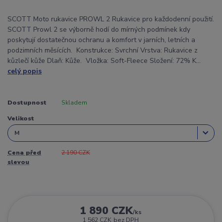
SCOTT Moto rukavice PROWL 2 Rukavice pro každodenní použití.
SCOTT Prowl 2 se výborně hodí do mírných podmínek kdy
poskytují dostatečnou ochranu a komfort v jarních, letních a
podzimních měsících. Konstrukce: Svrchní Vrstva: Rukavice z
kůzlečí kůže Dlaň: Kůže. Vložka: Soft-Fleece Složení: 72% K...
celý popis
Dostupnost
Skladem
Velikost
Cena před
2 190 CZK
slevou
1 890 CZK
/
ks
1 562 CZK
bez DPH