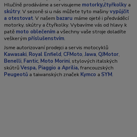
y,
Hlučíně prodáváme a servisujeme
motork
čtyřkolky
a
skútry
. V sezoně si u nás můžete tyto mašiny
vypůjčit
a otestovat
. V našem
bazaru
máme ojeté i předváděcí
motorky, skútry a čtyřkolky. Vybavíme vás od hlavy k
patě
moto oblečením
a všechny vaše stroje doladíte
veškerým
příslušenstvím
.
Jsme autorizovaní prodejci a servis motocyklů
Kawasaki
,
Royal Enfield
,
CFMoto
,
Jawa
,
QJMotor
,
Benelli
,
Fantic
,
Moto Morini
, stylových italských
skútrů
Vespa,
Piaggio a Aprilia,
francouzských
Peugeotů
a taiwanských značek
Kymco
a
SYM
.