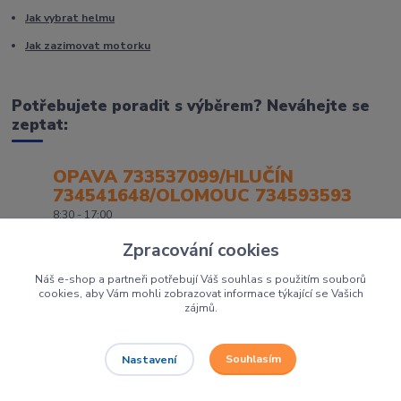
Jak vybrat helmu
Jak zazimovat motorku
Potřebujete poradit s výběrem? Neváhejte se
zeptat:
OPAVA 733537099/HLUČÍN
734541648/OLOMOUC 734593593
8:30 - 17:00
Zpracování cookies
Náš e-shop a partneři potřebují Váš souhlas s použitím souborů
cookies, aby Vám mohli zobrazovat informace týkající se Vašich
zájmů.
Souhlasím
Nastavení
Největší prodejce motorek, čtyřkolek a skútrů na Severní Moravě to je
Dirtbikes.cz
Grafika:
Poradnyweb.cz