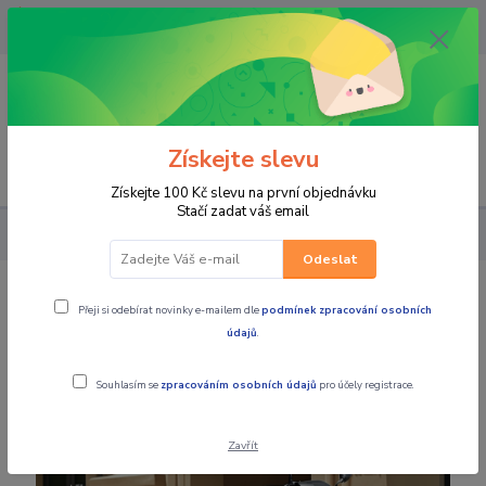
OPAVA 733537099/HLUČÍN
734541648/OLOMOUC 734593593
0
0,00 CZK
Získejte slevu
Menu
Získejte 100 Kč slevu na první objednávku
Stačí zadat váš email
SKÚTRY
SKÚTRY MOTORRO
Motorro R 50 EU5
Odeslat
Motorro R 50 EU5
Přeji si odebírat novinky e-mailem dle
podmínek zpracování osobních
údajů
.
Novinka
Souhlasím se
zpracováním osobních údajů
pro účely registrace.
Zavřít