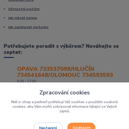
Věrnostní systém
Jak vybrat helmu
Jak zazimovat motorku
Potřebujete poradit s výběrem? Neváhejte se
zeptat:
OPAVA 733537099/HLUČÍN
734541648/OLOMOUC 734593593
8:30 - 17:00
Zpracování cookies
Náš e-shop a partneři potřebují Váš souhlas s použitím souborů
cookies, aby Vám mohli zobrazovat informace týkající se Vašich
zájmů.
Souhlasím
Nastavení