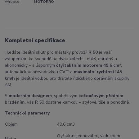
Výrobce:
MOTORRO
Kompletní specifikace
Hledáte ideální skútr pro městský provoz?
R 50
je vaší
vstupenkou ke svobodě na dvou kolech! Lehký, obratný a
ekonomický – s úsporným
čtyřtaktním motorem 49,6 cm³
,
automatickou převodovkou
CVT
a
maximální rychlostí 45
km/h
je ideální volbou pro držitele řidičského oprávnění skupiny
AM.
S
moderním designem
, spolehlivým
kotoučovým předním
brzděním,
vás R 50 dostane kamkoli – stylově, tiše a pohodlně.
Technické parametry
Objem
49.6 cm3
čtyřtaktní jednoválec, vzduchem
Motor