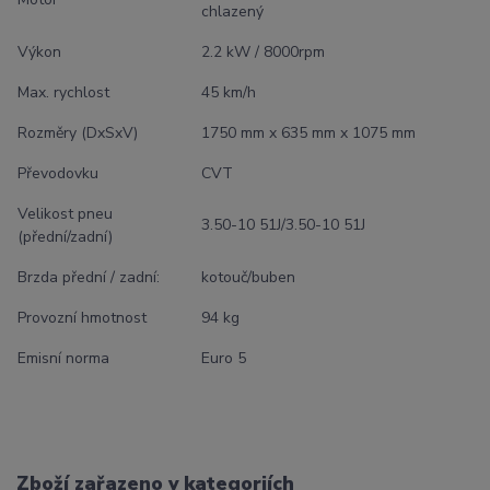
chlazený
Výkon
2.2 kW / 8000rpm
Max. rychlost
45 km/h
Rozměry (DxSxV)
1750 mm x 635 mm x 1075 mm
Převodovku
CVT
Velikost pneu
3.50-10 51J/3.50-10 51J
(přední/zadní)
Brzda přední / zadní:
kotouč/buben
Provozní hmotnost
94 kg
Emisní norma
Euro 5
Zboží zařazeno v kategoriích