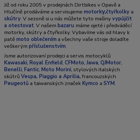
Již od roku 2005 v prodejnách Dirtbikes v Opavě a
y,
Hlučíně prodáváme a servisujeme
motork
čtyřkolky
a
skútry
. V sezoně si u nás můžete tyto mašiny
vypůjčit
a otestovat
. V našem
bazaru
máme ojeté i předváděcí
motorky, skútry a čtyřkolky. Vybavíme vás od hlavy k
patě
moto oblečením
a všechny vaše stroje doladíte
veškerým
příslušenstvím
.
Jsme autorizovaní prodejci a servis motocyklů
Kawasaki
,
Royal Enfield
,
CFMoto
,
Jawa
,
QJMotor
,
Benelli
,
Fantic
,
Moto Morini
, stylových italských
skútrů
Vespa,
Piaggio a Aprilia,
francouzských
Peugeotů
a taiwanských značek
Kymco
a
SYM
.