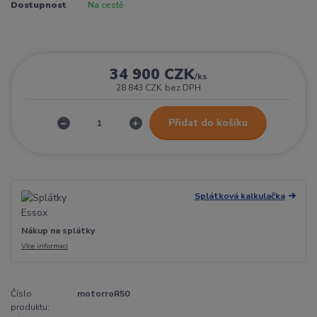
Dostupnost
Na cestě
34 900 CZK
/
ks
28 843 CZK
bez DPH
Přidat do košíku
Splátková kalkulačka
Nákup na splátky
Více informací
Číslo
motorroR50
produktu: