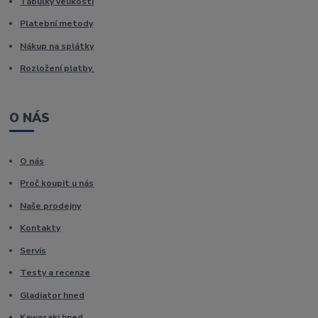
Tabulky velikostí
Platební metody
Nákup na splátky
Rozložení platby
O NÁS
O nás
Proč koupit u nás
Naše prodejny
Kontakty
Servis
Testy a recenze
Gladiator hned
Kawasaki hned