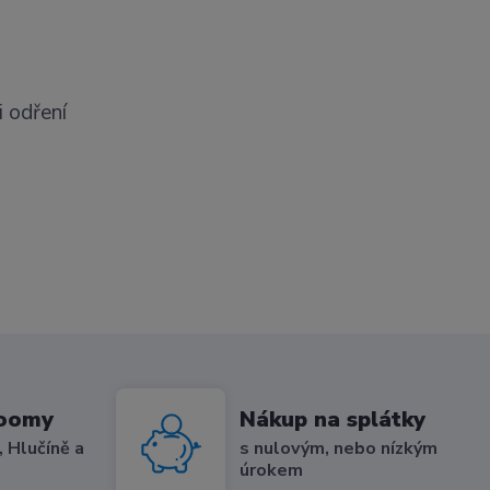
i odření
roomy
Nákup na splátky
 Hlučíně a
s nulovým, nebo nízkým
úrokem