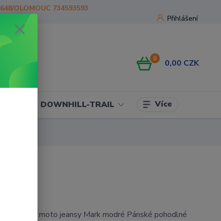
1648/OLOMOUC 734593593
Přihlášení
0
0,00 CZK
Více
OJE
DOWNHILL-TRAIL
evlarové moto jeansy Mark modré Pánské pohodlné