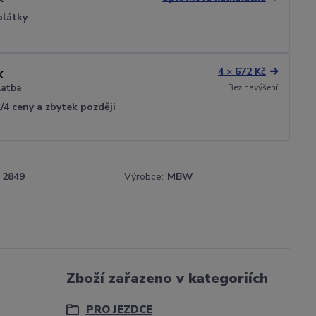
plátky
4 × 672 Kč
Bez navýšení
latba
1/4 ceny a zbytek později
2849
Výrobce:
MBW
Zboží zařazeno v kategoriích
PRO JEZDCE