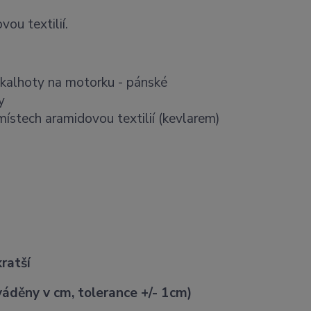
ou textilií.
 kalhoty na motorku - pánské
y
stech aramidovou textilií (kevlarem)
ratší
áděny v cm, tolerance +/- 1cm)