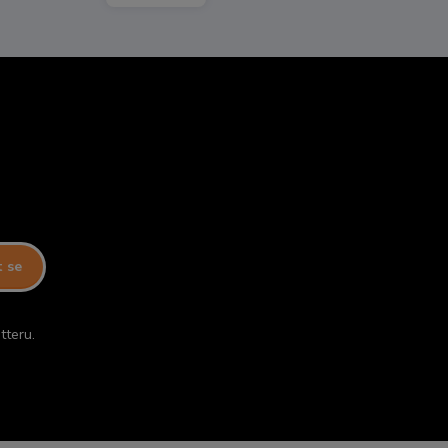
t se
tteru.