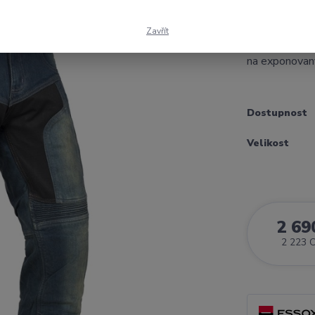
strečové dží
oblíbené moto
Zavřít
cestovní vzd
na exponovaný
Dostupnost
Velikost
2 69
2 223 