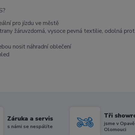
S?
eální pro jízdu ve městě
trany žáruvzdorná, vysoce pevná textilie, odolná prot
ebou nosit náhradní oblečení
hled
Tři show
Záruka a servis
jsme v Opavě,
s námi se nespálíte
Olomouci