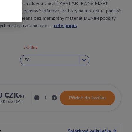
ny podšité aramidovou textilií. KEVLAR JEANS MARK
 kalhoty - jeansové (džínové) kalhoty na motorku - pánské
ušné kevlar jeans bez membrány materiál DENIM podšitý
ch místech aramidovou ...
celý popis
1-3 dny
0 CZK
/
ks
Přidat do košíku
CZK
bez DPH
Splátková kalkulačka