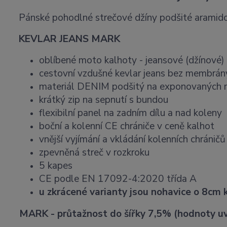
Pánské pohodlné strečové džíny podšité aramidov
KEVLAR JEANS MARK
oblíbené moto kalhoty - jeansové (džínové)
cestovní vzdušné kevlar jeans bez membrán
materiál DENIM podšitý na exponovaných mí
krátký zip na sepnutí s bundou
flexibilní panel na zadním dílu a nad koleny
boční a kolenní CE chrániče v ceně kalhot
vnější vyjímání a vkládání kolenních chráničů
zpevněná streč v rozkroku
5 kapes
CE podle EN 17092-4:2020 třída A
u zkrácené varianty jsou nohavice o 8cm k
MARK - průtažnost do šířky 7,5% (hodnoty uv