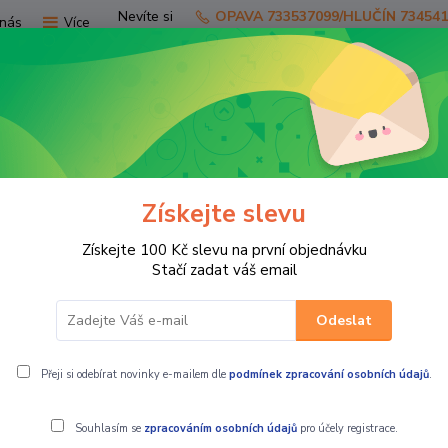
Nevíte si
OPAVA 733537099/HLUČÍN 73454
nás
Více
rady?
Zavolejte.
Hledat
Získejte slevu
TV
SKÚTRY
PRO JEZDCE
PRO STR
Získejte 100 Kč slevu na první objednávku
nské kevlarové moto jeansy Mark modré
Stačí zadat váš email
Odeslat
sy Mark modré
Přeji si odebírat novinky e-mailem dle
podmínek zpracování osobních údajů
.
Souhlasím se
zpracováním osobních údajů
pro účely registrace.
MBW Pánské k