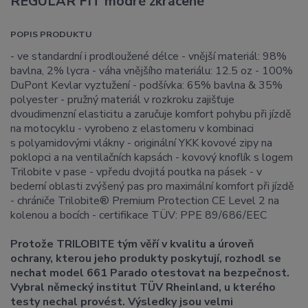
REGULAR FIT modré zkrácené
POPIS PRODUKTU
- ve standardní i prodloužené délce - vnější materiál: 98%
bavlna, 2% lycra - váha vnějšího materiálu: 12.5 oz - 100%
DuPont Kevlar vyztužení - podšívka: 65% bavlna & 35%
polyester - pružný materiál v rozkroku zajišťuje
dvoudimenzní elasticitu a zaručuje komfort pohybu při jízdě
na motocyklu - vyrobeno z elastomeru v kombinaci
s polyamidovými vlákny - originální YKK kovové zipy na
poklopci a na ventilačních kapsách - kovový knoflík s logem
Trilobite v pase - vpředu dvojitá poutka na pásek - v
bederní oblasti zvýšený pas pro maximální komfort při jízdě
- chrániče Trilobite® Premium Protection CE Level 2 na
kolenou a bocích - certifikace TÜV: PPE 89/686/EEC
Protože TRILOBITE tým věří v kvalitu a úroveň
ochrany, kterou jeho produkty poskytují, rozhodl se
nechat model 661 Parado otestovat na bezpečnost.
Vybral německý institut TÜV Rheinland, u kterého
testy nechal provést. Výsledky jsou velmi