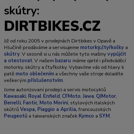
skútry:
DIRTBIKES.CZ
Již od roku 2005 v prodejnách Dirtbikes v Opavě a
y,
Hlučíně prodáváme a servisujeme
motork
čtyřkolky
a
skútry
. V sezoně si u nás můžete tyto mašiny
vypůjčit
a otestovat
. V našem
bazaru
máme ojeté i předváděcí
motorky, skútry a čtyřkolky. Vybavíme vás od hlavy k
patě
moto oblečením
a všechny vaše stroje doladíte
veškerým
příslušenstvím
.
Jsme autorizovaní prodejci a servis motocyklů
Kawasaki
,
Royal Enfield
,
CFMoto
,
Jawa
,
QJMotor
,
Benelli
,
Fantic
,
Moto Morini
, stylových italských
skútrů
Vespa,
Piaggio a Aprilia,
francouzských
Peugeotů
a taiwanských značek
Kymco
a
SYM
.