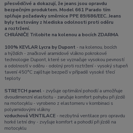
přesvědčivé a dokazují, že jeans jsou opravdu
bezpečným produktem. Model 661 Parado tím
splňuje požadavky směrnice PPE 89/686/EEC. Jeans
byly testovány z hlediska odolnosti proti oděru
a roztržení.
CHRÁNIČE Trilobite na kolenou a bocích ZDARMA
100% KEVLAR Lycra by Dupont
- na kolenou, bocích
a hýždích - značkové aramidové vlákno pokrokové
technologie Dupont, které se vyznačuje vysokou pevností
a odolností v oděru - odolný proti roztržení - vysoký stupeň
tavení 450°C zajištuje bezpečí v případě vysoké třecí
teploty
STRETCH panel
- zvyšuje optimální pohodlí a umožňuje
dvoudimenzní elasticitu - zaručuje komfort pohybu při jízdě
na motocyklu - vyrobeno z elastomeru v kombinaci s
polyamidovými vlákny
vzduchová VENTILACE
- nezbytná ventilace pro opravdu
horké letní dny - zvyšuje komfort a pohodlí při jízdě na
motocyklu