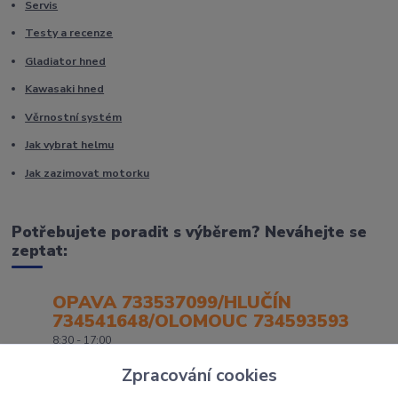
Servis
Testy a recenze
Gladiator hned
Kawasaki hned
Věrnostní systém
Jak vybrat helmu
Jak zazimovat motorku
Potřebujete poradit s výběrem? Neváhejte se
zeptat:
OPAVA 733537099/HLUČÍN
734541648/OLOMOUC 734593593
8:30 - 17:00
Zpracování cookies