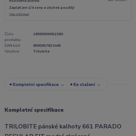
Rozložená platba
Zaplať jen 1/4 ceny a zbytek později
Více informací
Číslo
18999900051580
produktu:
EAN kód:
8595657813445
Výrobce:
Trilobite
Kompletní specifikace
Ke stažení
Kompletní specifikace
TRILOBITE pánské kalhoty 661 PARADO