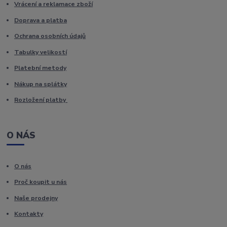
Vrácení a reklamace zboží
Doprava a platba
Ochrana osobních údajů
Tabulky velikostí
Platební metody
Nákup na splátky
Rozložení platby
O NÁS
O nás
Proč koupit u nás
Naše prodejny
Kontakty