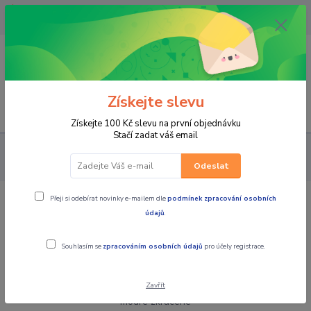
OPAVA 733537099/HLUČÍN
734541648/OLOMOUC 734593593
0
0,00 CZK
Získejte slevu
Menu
Získejte 100 Kč slevu na první objednávku
Stačí zadat váš email
PRO JEZDCE
KALHOTY
PÁNSKÉ JEANSY
TRILOBITE
pánské kalhoty 661 PARADO REGULAR FIT modré zkrácené
Odeslat
Přeji si odebírat novinky e-mailem dle
podmínek zpracování osobních
TRILOBITE pánské kalhoty 661
údajů
.
PARADO REGULAR FIT modré zkrácené
Souhlasím se
zpracováním osobních údajů
pro účely registrace.
Zavřít