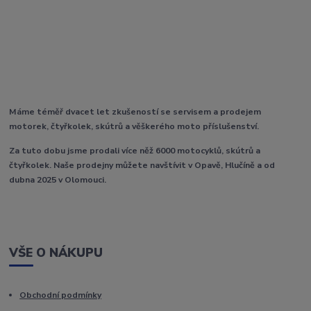
Máme téměř dvacet let zkušeností se servisem a prodejem
motorek, čtyřkolek, skútrů a věškerého moto příslušenství.
Za tuto dobu jsme prodali více něž 6000 motocyklů, skútrů a
čtyřkolek. Naše prodejny můžete navštívit v Opavě, Hlučíně a od
dubna 2025 v Olomouci.
VŠE O NÁKUPU
Obchodní podmínky