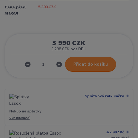
Cena před
5 390 CZK
slevou
3 990 CZK
3 298 CZK
bez DPH
Přidat do košíku
Splátková kalkulačka
Nákup na splátky
Více informací
4 × 997 Kč
Bez navýšení