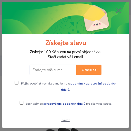
OPAVA 733537099/HLUČÍN
734541648/OLOMOUC 734593593
0
0,00 CZK
Získejte slevu
Menu
Získejte 100 Kč slevu na první objednávku
Stačí zadat váš email
PRO JEZDCE
RUKAVICE
PÁNSKÉ TEXTILNÍ
SCOTT Pánské
moto rukavice glove DUALRAID bleck
Odeslat
Přeji si odebírat novinky e-mailem dle
podmínek zpracování osobních
SCOTT Pánské moto rukavice glove
údajů
.
DUALRAID bleck
Souhlasím se
zpracováním osobních údajů
pro účely registrace.
Akce
Zavřít