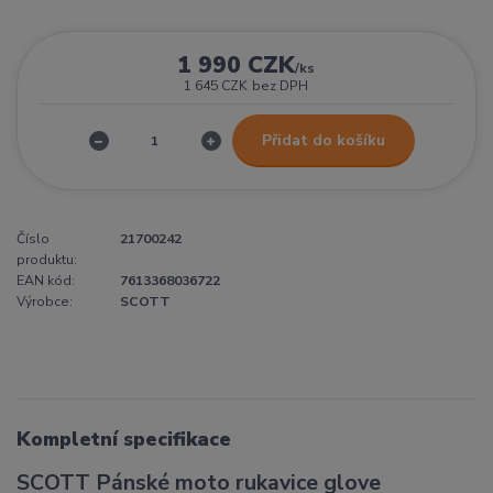
1 990 CZK
/
ks
1 645 CZK
bez DPH
Přidat do košíku
Číslo
21700242
produktu:
EAN kód:
7613368036722
Výrobce:
SCOTT
Kompletní specifikace
SCOTT Pánské moto rukavice glove