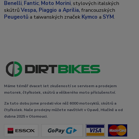
Benelli
,
Fantic
,
Moto Morini
, stylových italských
skútrů
Vespa,
Piaggio a Aprilia,
francouzských
Peugeotů
a taiwanských značek
Kymco
a
SYM
.
Máme téměř dvacet let zkušeností se servisem a prodejem
motorek, čtyřkolek, skútrů a věškerého moto příslušenství.
Za tuto dobu jsme prodali více něž 6000 motocyklů, skútrů a
čtyřkolek. Naše prodejny můžete navštívit v Opavě, Hlučíně a od
dubna 2025 v Olomouci.