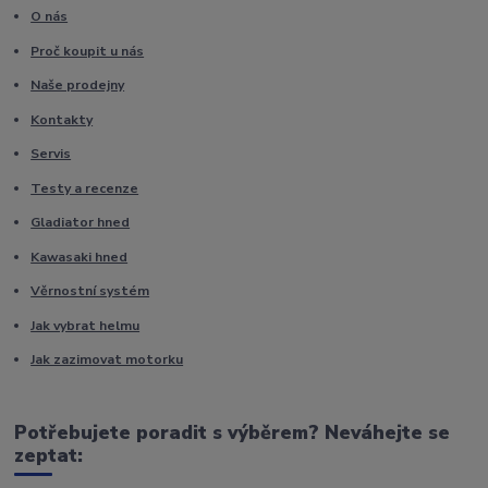
O nás
Proč koupit u nás
Naše prodejny
Kontakty
Servis
Testy a recenze
Gladiator hned
Kawasaki hned
Věrnostní systém
Jak vybrat helmu
Jak zazimovat motorku
Potřebujete poradit s výběrem? Neváhejte se
zeptat: