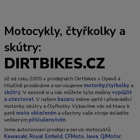
Motocykly, čtyřkolky a
skútry:
DIRTBIKES.CZ
Již od roku 2005 v prodejnách Dirtbikes v Opavě a
y,
Hlučíně prodáváme a servisujeme
motork
čtyřkolky
a
skútry
. V sezoně si u nás můžete tyto mašiny
vypůjčit
a otestovat
. V našem
bazaru
máme ojeté i předváděcí
motorky, skútry a čtyřkolky. Vybavíme vás od hlavy k
patě
moto oblečením
a všechny vaše stroje doladíte
veškerým
příslušenstvím
.
Jsme autorizovaní prodejci a servis motocyklů
Kawasaki
,
Royal Enfield
,
CFMoto
,
Jawa
,
QJMotor
,