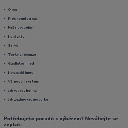
O nás
Proč koupit u nás
Naše prodejny
Kontakty
Servis
Testy a recenze
Gladiator hned
Kawasaki hned
Věrnostní systém
Jak vybrat helmu
Jak zazimovat motorku
Potřebujete poradit s výběrem? Neváhejte se
zeptat: