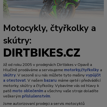
Motocykly, čtyřkolky a
skútry:
DIRTBIKES.CZ
Již od roku 2005 v prodejnách Dirtbikes v Opavě a
y,
Hlučíně prodáváme a servisujeme
motork
čtyřkolky
a
skútry
. V sezoně si u nás můžete tyto mašiny
vypůjčit
a otestovat
. V našem
bazaru
máme ojeté i předváděcí
motorky, skútry a čtyřkolky. Vybavíme vás od hlavy k
patě
moto oblečením
a všechny vaše stroje doladíte
veškerým
příslušenstvím
.
Jsme autorizovaní prodejci a servis motocyklů