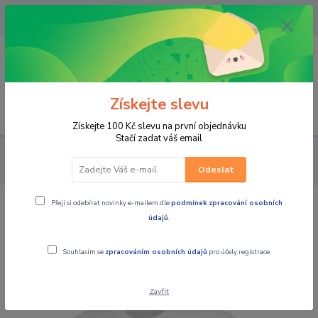
OPAVA 733537099/HLUČÍN
734541648/OLOMOUC 734593593
0
0,00 CZK
Získejte slevu
Menu
Získejte 100 Kč slevu na první objednávku
Stačí zadat váš email
PRO JEZDCE
MOTOKROS a ENDURO
DRESY
PÁNSKÉ
Pánský moto dres KTM Pounce Jersey bílá
Odeslat
Přeji si odebírat novinky e-mailem dle
podmínek zpracování osobních
Pánský moto dres KTM Pounce Jersey
údajů
.
bílá
Souhlasím se
zpracováním osobních údajů
pro účely registrace.
Zavřít