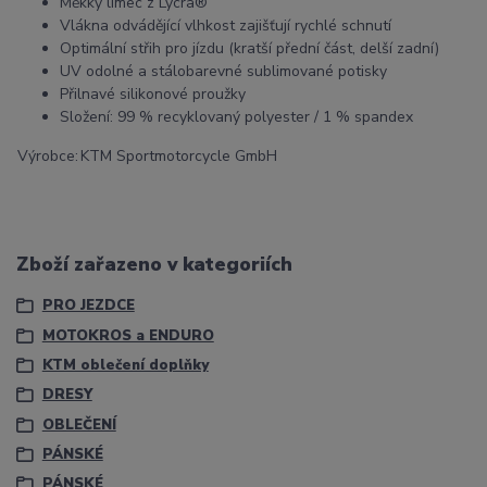
Měkký límec z Lycra®
Vlákna odvádějící vlhkost zajišťují rychlé schnutí
Optimální střih pro jízdu (kratší přední část, delší zadní)
UV odolné a stálobarevné sublimované potisky
Přilnavé silikonové proužky
Složení: 99 % recyklovaný polyester / 1 % spandex
Výrobce:
KTM Sportmotorcycle GmbH
Zboží zařazeno v kategoriích
PRO JEZDCE
MOTOKROS a ENDURO
KTM oblečení doplňky
DRESY
OBLEČENÍ
PÁNSKÉ
PÁNSKÉ