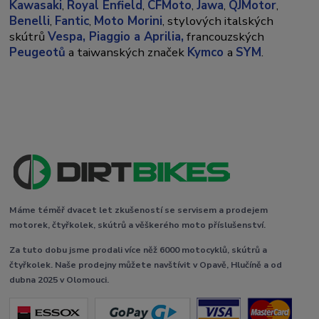
Kawasaki
,
Royal Enfield
,
CFMoto
,
Jawa
,
QJMotor
,
Benelli
,
Fantic
,
Moto Morini
, stylových italských
skútrů
Vespa,
Piaggio a Aprilia,
francouzských
Peugeotů
a taiwanských značek
Kymco
a
SYM
.
Máme téměř dvacet let zkušeností se servisem a prodejem
motorek, čtyřkolek, skútrů a věškerého moto příslušenství.
Za tuto dobu jsme prodali více něž 6000 motocyklů, skútrů a
čtyřkolek. Naše prodejny můžete navštívit v Opavě, Hlučíně a od
dubna 2025 v Olomouci.