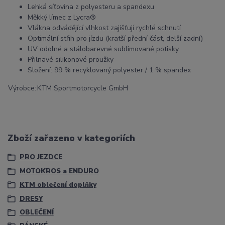
Lehká síťovina z polyesteru a spandexu
Měkký límec z Lycra®
Vlákna odvádějící vlhkost zajišťují rychlé schnutí
Optimální střih pro jízdu (kratší přední část, delší zadní)
UV odolné a stálobarevné sublimované potisky
Přilnavé silikonové proužky
Složení: 99 % recyklovaný polyester / 1 % spandex
Výrobce:
KTM Sportmotorcycle GmbH
Zboží zařazeno v kategoriích
PRO JEZDCE
MOTOKROS a ENDURO
KTM oblečení doplňky
DRESY
OBLEČENÍ