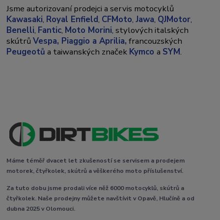
Jsme autorizovaní prodejci a servis motocyklů
Kawasaki
,
Royal Enfield
,
CFMoto
,
Jawa
,
QJMotor
,
Benelli
,
Fantic
,
Moto Morini
, stylových italských
skútrů
Vespa,
Piaggio a Aprilia,
francouzských
Peugeotů
a taiwanských značek
Kymco
a
SYM
.
Máme téměř dvacet let zkušeností se servisem a prodejem
motorek, čtyřkolek, skútrů a věškerého moto příslušenství.
Za tuto dobu jsme prodali více něž 6000 motocyklů, skútrů a
čtyřkolek. Naše prodejny můžete navštívit v Opavě, Hlučíně a od
dubna 2025 v Olomouci.