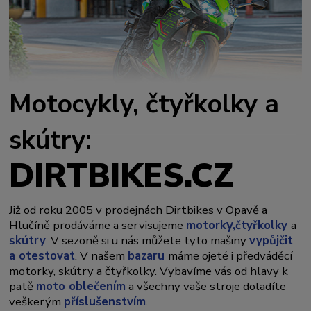
Motocykly, čtyřkolky a
skútry:
DIRTBIKES.CZ
Již od roku 2005 v prodejnách Dirtbikes v Opavě a
y,
Hlučíně prodáváme a servisujeme
motork
čtyřkolky
a
skútry
. V sezoně si u nás můžete tyto mašiny
vypůjčit
a otestovat
. V našem
bazaru
máme ojeté i předváděcí
motorky, skútry a čtyřkolky. Vybavíme vás od hlavy k
patě
moto oblečením
a všechny vaše stroje doladíte
veškerým
příslušenstvím
.