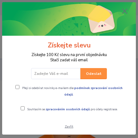
OPAVA 733537099/HLUČÍN
734541648/OLOMOUC 734593593
0
0,00 CZK
Získejte slevu
Menu
Získejte 100 Kč slevu na první objednávku
Stačí zadat váš email
PRO JEZDCE
MOTOKROS a ENDURO
DRESY
PÁNSKÉ
Pánský moto dres KTM Pounce Jersey oranžová
Odeslat
Přeji si odebírat novinky e-mailem dle
podmínek zpracování osobních
Pánský moto dres KTM Pounce Jersey
údajů
.
oranžová
Souhlasím se
zpracováním osobních údajů
pro účely registrace.
Zavřít