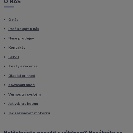
O NÁS
O nás
Proč koupit u nás
Naše prodejny
Kontakty
Servis
Testy a recenze
Gladiator hned
Kawasaki hned
Věrnostní systém
Jak vybrat helmu
Jak zazimovat motorku
Potřebujete poradit s výběrem? Neváhejte se