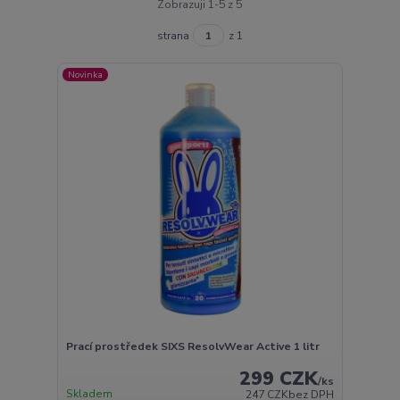
Zobrazuji 1-5 z 5
strana
z 1
Novinka
Prací prostředek SIXS ResolvWear Active 1 litr
299 CZK
/
ks
Skladem
247 CZK
bez DPH