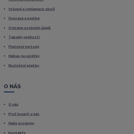
Vrácení a reklamace zboží
Doprava a platba
Ochrana osobních údajů
Tabulky velikostí
Platební metody
Nákup na splátky
Rozložení platby
O NÁS
O nás
Proč koupit u nás
Naše prodejny
Kontakty