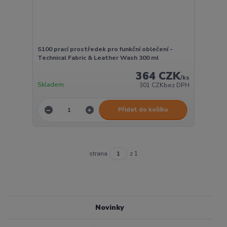
S100 prací prostředek pro funkční oblečení -
Technical Fabric & Leather Wash 300 ml
364 CZK
/
ks
Skladem
301 CZK
bez DPH
Přidat do košíku
strana
z 1
Novinky