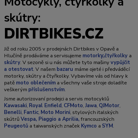
Motocykly, čtyřkolky a
skútry:
DIRTBIKES.CZ
Již od roku 2005 v prodejnách Dirtbikes v Opavě a
y,
Hlučíně prodáváme a servisujeme
motork
čtyřkolky
a
skútry
. V sezoně si u nás můžete tyto mašiny
vypůjčit
a otestovat
. V našem
bazaru
máme ojeté i předváděcí
motorky, skútry a čtyřkolky. Vybavíme vás od hlavy k
patě
moto oblečením
a všechny vaše stroje doladíte
veškerým
příslušenstvím
.
Jsme autorizovaní prodejci a servis motocyklů
Kawasaki
,
Royal Enfield
,
CFMoto
,
Jawa
,
QJMotor
,
Benelli
,
Fantic
,
Moto Morini
, stylových italských
skútrů
Vespa,
Piaggio a Aprilia,
francouzských
Peugeotů
a taiwanských značek
Kymco
a
SYM
.