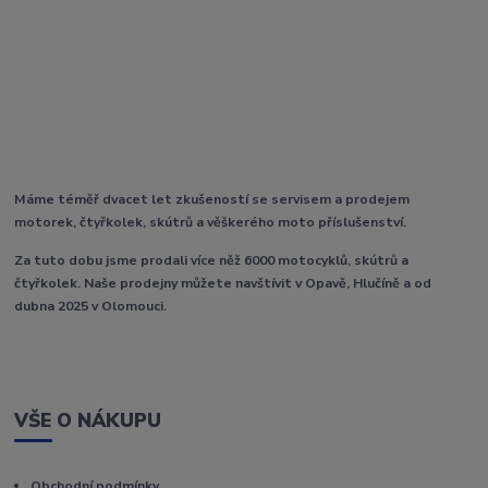
Máme téměř dvacet let zkušeností se servisem a prodejem
motorek, čtyřkolek, skútrů a věškerého moto příslušenství.
Za tuto dobu jsme prodali více něž 6000 motocyklů, skútrů a
čtyřkolek. Naše prodejny můžete navštívit v Opavě, Hlučíně a od
dubna 2025 v Olomouci.
VŠE O NÁKUPU
Obchodní podmínky