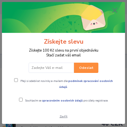
OPAVA 733537099/HLUČÍN
734541648/OLOMOUC 734593593
0
0,00 CZK
Získejte slevu
Menu
Získejte 100 Kč slevu na první objednávku
Stačí zadat váš email
PRO JEZDCE
FUNKČNÍ PRÁDLO
Péče o funkční prádlo
Odeslat
Péče o funkční prádlo
Přeji si odebírat novinky e-mailem dle
podmínek zpracování osobních
údajů
.
Souhlasím se
zpracováním osobních údajů
pro účely registrace.
Nejprodávanější
Zavřít
40 CZK
Prací prostředek SIXS