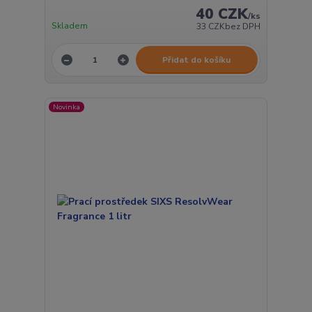
40 CZK
/
ks
Skladem
33 CZK
bez DPH
Přidat do košíku
Novinka