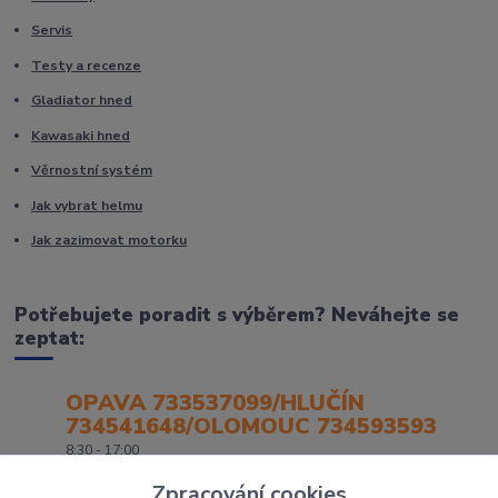
Servis
Testy a recenze
Gladiator hned
Kawasaki hned
Věrnostní systém
Jak vybrat helmu
Jak zazimovat motorku
Potřebujete poradit s výběrem? Neváhejte se
zeptat:
OPAVA 733537099/HLUČÍN
734541648/OLOMOUC 734593593
8:30 - 17:00
Zpracování cookies