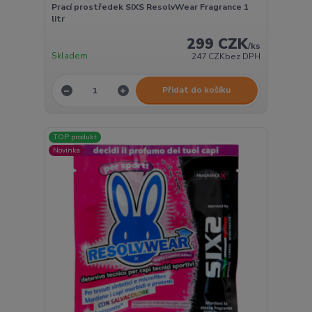
Prací prostředek SIXS ResolvWear Fragrance 1
litr
299 CZK
/
ks
Skladem
247 CZK
bez DPH
Přidat do košíku
TOP produkt
Novinka