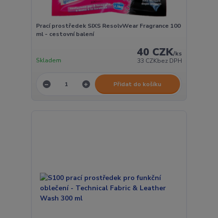
Prací prostředek SIXS ResolvWear Fragrance 100
ml - cestovní balení
40 CZK
/
ks
Skladem
33 CZK
bez DPH
Přidat do košíku