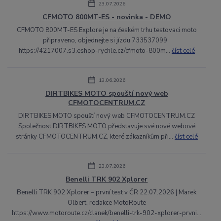
23.07.2026
CFMOTO 800MT-ES - novinka - DEMO
CFMOTO 800MT-ES Explore je na českém trhu testovací moto
připraveno, objednejte si jízdu 733537099
https://4217007.s3.eshop-rychle.cz/cfmoto-800m...
číst celé
13.06.2026
DIRTBIKES MOTO spouští nový web
CFMOTOCENTRUM.CZ
DIRTBIKES MOTO spouští nový web CFMOTOCENTRUM.CZ
Společnost DIRTBIKES MOTO představuje své nové webové
stránky CFMOTOCENTRUM.CZ, které zákazníkům při...
číst celé
23.07.2026
Benelli TRK 902 Xplorer
Benelli TRK 902 Xplorer – první test v ČR 22.07.2026 | Marek
Olbert, redakce MotoRoute
https://www.motoroute.cz/clanek/benelli-trk-902-xplorer-prvni...