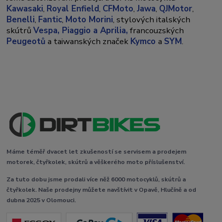
Kawasaki
,
Royal Enfield
,
CFMoto
,
Jawa
,
QJMotor
,
Benelli
,
Fantic
,
Moto Morini
, stylových italských
skútrů
Vespa,
Piaggio a Aprilia,
francouzských
Peugeotů
a taiwanských značek
Kymco
a
SYM
.
Máme téměř dvacet let zkušeností se servisem a prodejem
motorek, čtyřkolek, skútrů a věškerého moto příslušenství.
Za tuto dobu jsme prodali více něž 6000 motocyklů, skútrů a
čtyřkolek. Naše prodejny můžete navštívit v Opavě, Hlučíně a od
dubna 2025 v Olomouci.