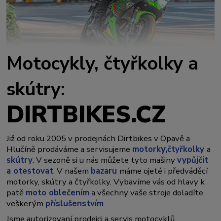
Motocykly, čtyřkolky a
skútry:
DIRTBIKES.CZ
Již od roku 2005 v prodejnách Dirtbikes v Opavě a
y,
Hlučíně prodáváme a servisujeme
motork
čtyřkolky
a
skútry
. V sezoně si u nás můžete tyto mašiny
vypůjčit
a otestovat
. V našem
bazaru
máme ojeté i předváděcí
motorky, skútry a čtyřkolky. Vybavíme vás od hlavy k
patě
moto oblečením
a všechny vaše stroje doladíte
veškerým
příslušenstvím
.
Jsme autorizovaní prodejci a servis motocyklů