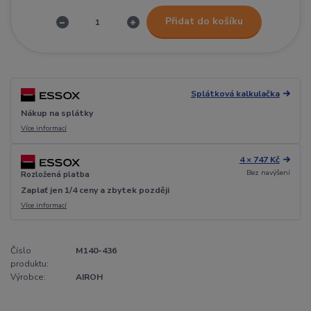
Přidat do košíku
Splátková kalkulačka
Nákup na splátky
Více informací
4 × 747 Kč
Bez navýšení
Rozložená platba
Zaplať jen 1/4 ceny a zbytek později
Více informací
Číslo
M140-436
produktu:
Výrobce:
AIROH