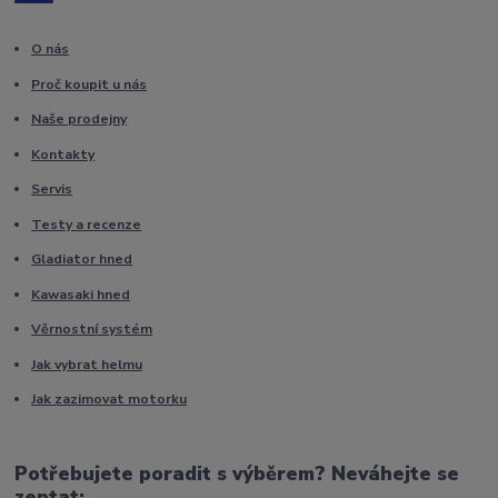
O nás
Proč koupit u nás
Naše prodejny
Kontakty
Servis
Testy a recenze
Gladiator hned
Kawasaki hned
Věrnostní systém
Jak vybrat helmu
Jak zazimovat motorku
Potřebujete poradit s výběrem? Neváhejte se
zeptat: