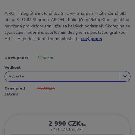
AIROH Integrální moto přilba STORM Sharpen - Itálie černá bílá
přilba STORM Sharpen, AIROH - Itálie (černá/bílá) Storm je přilba
navržená pro každodenní užití za každých podmínek. Skořepina se
vyznačuje moderním, sportovním designem s poutavou grafikou.
HRT - High Resistant Thermoplastic (...
celý popis
Dostupnost
Skladem
Velikost
Cena před
4 690 CZK
slevou
2 990 CZK
/
ks
2 471 CZK
bez DPH