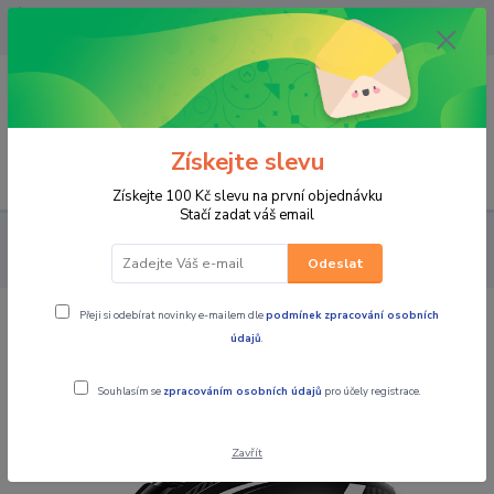
OPAVA 733537099/HLUČÍN
734541648/OLOMOUC 734593593
0
0,00 CZK
Získejte slevu
Menu
Získejte 100 Kč slevu na první objednávku
Stačí zadat váš email
PRO JEZDCE
HELMY
INTEGRÁLNÍ
AIROH Integrální moto
přilba STORM Sharpen - Itálie černá bílá
Odeslat
Přeji si odebírat novinky e-mailem dle
podmínek zpracování osobních
AIROH Integrální moto přilba STORM
údajů
.
Sharpen - Itálie černá bílá
Souhlasím se
zpracováním osobních údajů
pro účely registrace.
Zavřít