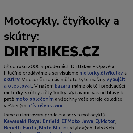
Motocykly, čtyřkolky a
skútry:
DIRTBIKES.CZ
Již od roku 2005 v prodejnách Dirtbikes v Opavě a
y,
Hlučíně prodáváme a servisujeme
motork
čtyřkolky
a
skútry
. V sezoně si u nás můžete tyto mašiny
vypůjčit
a otestovat
. V našem
bazaru
máme ojeté i předváděcí
motorky, skútry a čtyřkolky. Vybavíme vás od hlavy k
patě
moto oblečením
a všechny vaše stroje doladíte
veškerým
příslušenstvím
.
Jsme autorizovaní prodejci a servis motocyklů
Kawasaki
,
Royal Enfield
,
CFMoto
,
Jawa
,
QJMotor
,
Benelli
,
Fantic
,
Moto Morini
, stylových italských