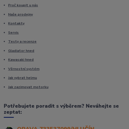
Proč koupit u nás
Naše prodejny
Kontakty
Servis
Testy a recenze
Gladiator hned
Kawasaki hned
Věrnostní systém
Jak vybrat helmu
Jak zazimovat motorku
Potřebujete poradit s výběrem? Neváhejte se
zeptat: