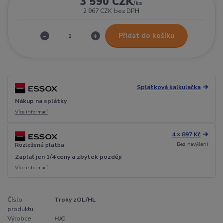
3 590 CZK
/
ks
2 967 CZK
bez DPH
Přidat do košíku
Splátková kalkulačka
Nákup na splátky
Více informací
4 × 897 Kč
Bez navýšení
Rozložená platba
Zaplať jen 1/4 ceny a zbytek později
Více informací
Číslo
Troky zOL/HL
produktu:
Výrobce:
HJC