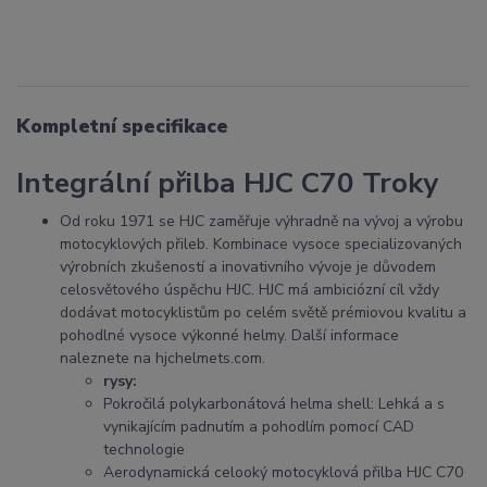
Kompletní specifikace
Integrální přilba HJC C70 Troky
Od roku 1971 se HJC zaměřuje výhradně na vývoj a výrobu
motocyklových přileb. Kombinace vysoce specializovaných
výrobních zkušeností a inovativního vývoje je důvodem
celosvětového úspěchu HJC. HJC má ambiciózní cíl vždy
dodávat motocyklistům po celém světě prémiovou kvalitu a
pohodlné vysoce výkonné helmy. Další informace
naleznete na hjchelmets.com.
rysy:
Pokročilá polykarbonátová helma shell: Lehká a s
vynikajícím padnutím a pohodlím pomocí CAD
technologie
Aerodynamická celooký motocyklová přilba HJC C70