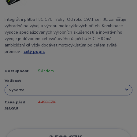
Integrální přilba HJC C70 Troky Od roku 1971 se HJC zaměřuje
výhradně na vývoj a výrobu motocyklových přileb. Kombinace
vysoce specializovaných výrobních zkušeností a inovativního
vývoje je důvodem celosvětového úspěchu HJC. HJC má
ambiciózní cíl vždy dodávat motocyklistům po celém světě
prémiov...
celý popis
Dostupnost
Skladem
Velikost
Cena před
4 490 CZK
slevou