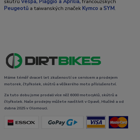
skútrů
Vespa,
Piaggio a Aprilia,
francouzských
Peugeotů
a taiwanských značek
Kymco
a
SYM
.
Máme téměř dvacet let zkušeností se servisem a prodejem
motorek, čtyřkolek, skútrů a věškerého moto příslušenství.
Za tuto dobu jsme prodali více něž 6000 motocyklů, skútrů a
čtyřkolek. Naše prodejny můžete navštívit v Opavě, Hlučíně a od
dubna 2025 v Olomouci.