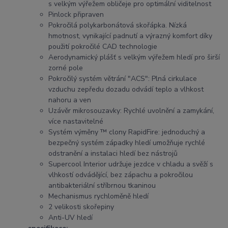
s velkým výřežem obličeje pro optimální viditelnost
Pinlock připraven
Pokročilá polykarbonátová skořápka. Nízká
hmotnost, vynikající padnutí a výrazný komfort díky
použití pokročilé CAD technologie
Aerodynamický plášť s velkým výřežem hledí pro širší
zorné pole
Pokročilý systém větrání "ACS": Plná cirkulace
vzduchu zepředu dozadu odvádí teplo a vlhkost
nahoru a ven
Uzávěr mikrosouzavky: Rychlé uvolnění a zamykání,
více nastavitelné
Systém výměny ™ clony RapidFire: jednoduchý a
bezpečný systém západky hledí umožňuje rychlé
odstranění a instalaci hledí bez nástrojů
Supercool Interior udržuje jezdce v chladu a svěží s
vlhkostí odvádějící, bez zápachu a pokročilou
antibakteriální stříbrnou tkaninou
Mechanismus rychloměně hledí
2 velikosti skořepiny
Anti-UV hledí