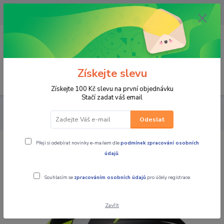
OPAVA 733537099/HLUČÍN
734541648/OLOMOUC 734593593
0
0,00 CZK
Získejte slevu
Menu
Získejte 100 Kč slevu na první objednávku
Stačí zadat váš email
PRO JEZDCE
HELMY
INTEGRÁLNÍ
HJC integrální přilba C70
Troky
Odeslat
Přeji si odebírat novinky e-mailem dle
podmínek zpracování osobních
HJC integrální přilba C70 Troky
údajů
.
Souhlasím se
zpracováním osobních údajů
pro účely registrace.
Zavřít