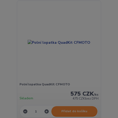
Polní lopatka QuadKit CFMOTO
575 CZK
/
ks
Skladem
475 CZK
bez DPH
Přidat do košíku