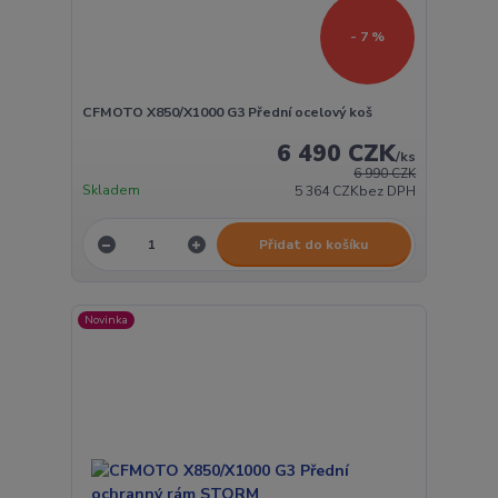
- 7 %
CFMOTO X850/X1000 G3 Přední ocelový koš
6 490 CZK
/
ks
6 990 CZK
Skladem
5 364 CZK
bez DPH
Přidat do košíku
Novinka