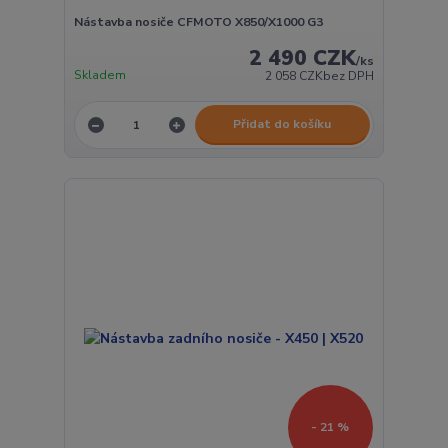
Nástavba nosiče CFMOTO X850/X1000 G3
2 490 CZK
/
ks
Skladem
2 058 CZK
bez DPH
Přidat do košíku
- 21 %