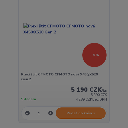
- 4 %
Plexi štít CFMOTO CFMOTO nová X450/X520
Gen.2
5 190 CZK
/
ks
5 390 CZK
Skladem
4 289 CZK
bez DPH
Přidat do košíku