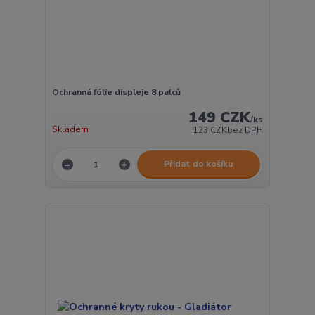
Ochranná fólie displeje 8 palců
149 CZK
/
ks
Skladem
123 CZK
bez DPH
Přidat do košíku