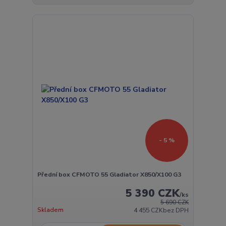
- 5 %
Přední box CFMOTO 55 Gladiator X850/X100 G3
5 390 CZK
/
ks
5 690 CZK
Skladem
4 455 CZK
bez DPH