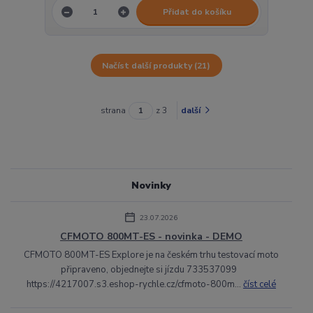
Přidat do košíku
Načíst další produkty (21)
strana
z 3
další
Novinky
23.07.2026
CFMOTO 800MT-ES - novinka - DEMO
CFMOTO 800MT-ES Explore je na českém trhu testovací moto
připraveno, objednejte si jízdu 733537099
https://4217007.s3.eshop-rychle.cz/cfmoto-800m...
číst celé