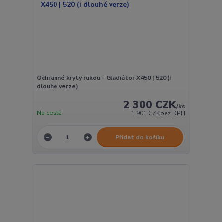
Ochranné kryty rukou - Gladiátor X450 | 520 (i
dlouhé verze)
2 300 CZK
/
ks
Na cestě
1 901 CZK
bez DPH
Přidat do košíku