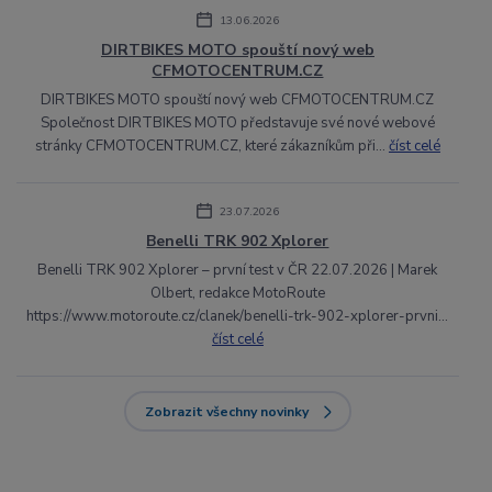
13.06.2026
DIRTBIKES MOTO spouští nový web
CFMOTOCENTRUM.CZ
DIRTBIKES MOTO spouští nový web CFMOTOCENTRUM.CZ
Společnost DIRTBIKES MOTO představuje své nové webové
stránky CFMOTOCENTRUM.CZ, které zákazníkům při...
číst celé
23.07.2026
Benelli TRK 902 Xplorer
Benelli TRK 902 Xplorer – první test v ČR 22.07.2026 | Marek
Olbert, redakce MotoRoute
https://www.motoroute.cz/clanek/benelli-trk-902-xplorer-prvni...
číst celé
Zobrazit všechny novinky