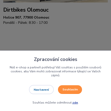
Dirtbikes Olomouc
Holice 907, 77900 Olomouc
Pondělí - Pátek: 8:30 - 17:00
Zpracování cookies
Náš e-shop a partneři potřebují Váš souhlas s použitím souborů
cookies, aby Vám mohli zobrazovat informace týkající se Vašich
zájmů.
Souhlasím
Nastavení
Jsme autorizovaní prodejci a servis těchto
značek
Souhlas můžete odmítnout
zde
.