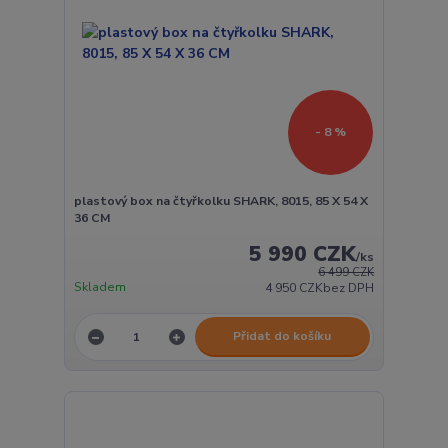
- 8 %
plastový box na čtyřkolku SHARK, 8015, 85 X 54 X
36 CM
5 990 CZK
/
ks
6 499 CZK
Skladem
4 950 CZK
bez DPH
Přidat do košíku