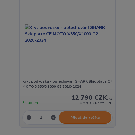
Kryt podvozku - oplechování SHARK Skidplate CF
MOTO X850/X1000 G2 2020-2024
12 790 CZK
/
ks
Skladem
10 570 CZK
bez DPH
Přidat do košíku