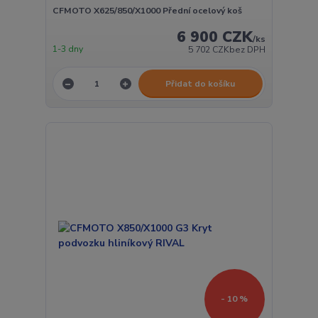
CFMOTO X625/850/X1000 Přední ocelový koš
6 900 CZK
/
ks
1-3 dny
5 702 CZK
bez DPH
Přidat do košíku
- 10 %