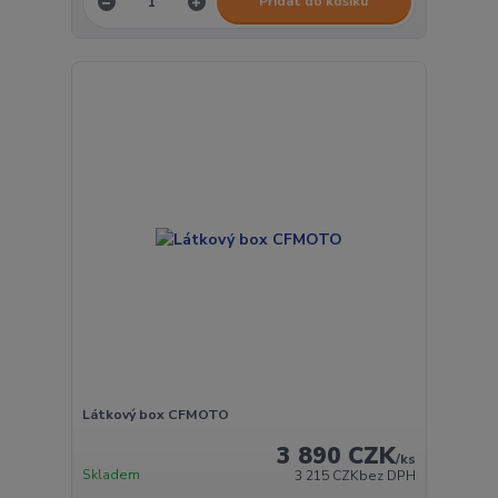
Přidat do košíku
Látkový box CFMOTO
3 890 CZK
/
ks
Skladem
3 215 CZK
bez DPH