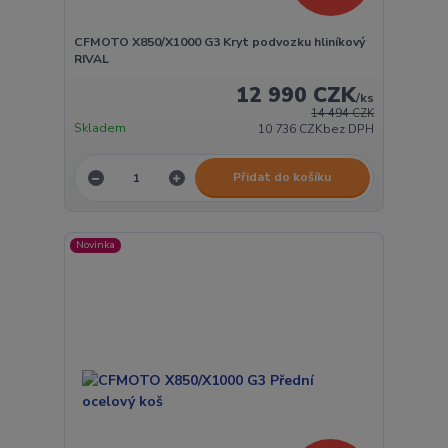
CFMOTO X850/X1000 G3 Kryt podvozku hliníkový
RIVAL
12 990 CZK
/
ks
14 494 CZK
Skladem
10 736 CZK
bez DPH
Přidat do košíku
Novinka