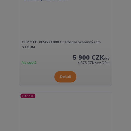
CFMOTO X850/X1000 G3 Přední ochranný rám
STORM
5 900 CZK
/
ks
Na cestě
4 876 CZK
bez DPH
Detail
Novinka