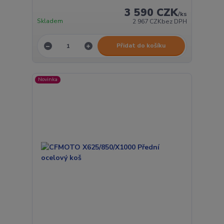
3 590 CZK
/
ks
Skladem
2 967 CZK
bez DPH
Přidat do košíku
Novinka