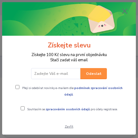
OPAVA 733537099/HLUČÍN
734541648/OLOMOUC 734593593
0
0,00 CZK
Získejte slevu
Menu
Získejte 100 Kč slevu na první objednávku
Stačí zadat váš email
ČTYŘKOLKY (ATV) UTV
čtyřkolky CFMOTO
příslušenství
na čtyřkolky
Odeslat
Přeji si odebírat novinky e-mailem dle
podmínek zpracování osobních
příslušenství na čtyřkolky
údajů
.
Souhlasím se
zpracováním osobních údajů
pro účely registrace.
Gladiator X850/X1000 G3
Zavřít