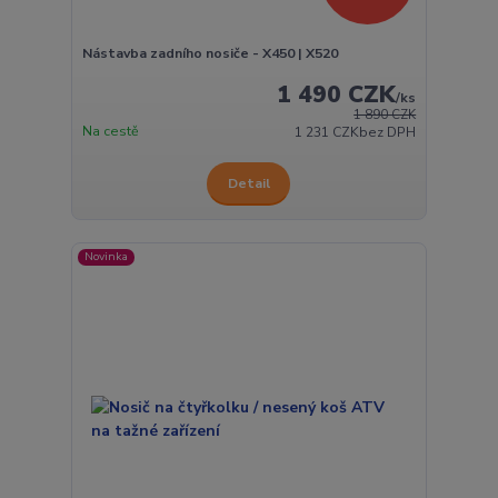
Nástavba zadního nosiče - X450 | X520
1 490 CZK
/
ks
1 890 CZK
Na cestě
1 231 CZK
bez DPH
Detail
Novinka