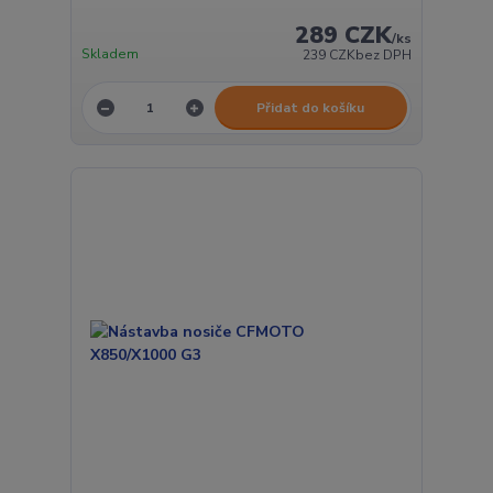
289 CZK
/
ks
Skladem
239 CZK
bez DPH
Přidat do košíku