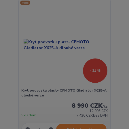
Akce
- 31 %
Kryt podvozku plast- CFMOTO Gladiator X625-A
dlouhé verze
8 990 CZK
/
ks
12 995 CZK
Skladem
7 430 CZK
bez DPH