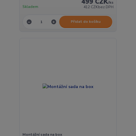
499 CZK
/
ks
Skladem
412 CZK
bez DPH
Přidat do košíku
Montážní sada na box