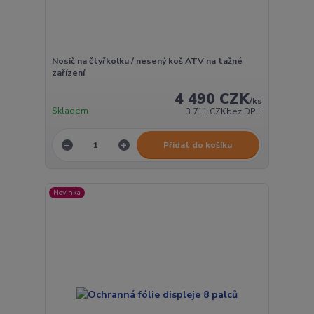
Nosič na čtyřkolku / nesený koš ATV na tažné
zařízení
4 490 CZK
/
ks
Skladem
3 711 CZK
bez DPH
Přidat do košíku
Novinka