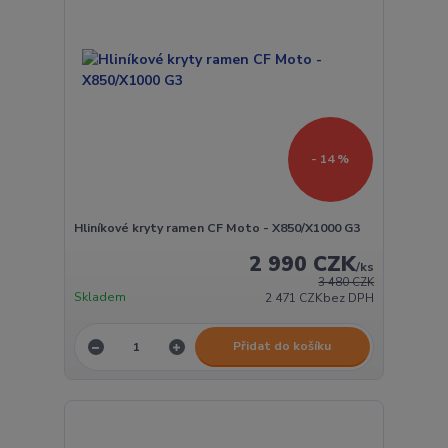
- 14 %
Hliníkové kryty ramen CF Moto - X850/X1000 G3
2 990 CZK
/
ks
3 480 CZK
Skladem
2 471 CZK
bez DPH
Přidat do košíku