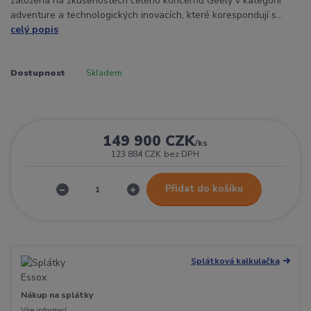
založena na zkušenostech celého koncernu Geely v kategorii
adventure a technologických inovacích, které korespondují s...
celý popis
Dostupnost
Skladem
149 900 CZK
/
ks
123 884 CZK
bez DPH
Přidat do košíku
Splátková kalkulačka
Nákup na splátky
Více informací