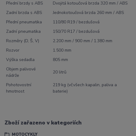
Přední brzdy s ABS
Dvojitá kotoučová brzda 320 mm / ABS
Zadní brzda s ABS
Jednokotoučová brzda 260 mm / ABS
Přední pneumatika
110/80 R19 / bezdušová
Zadní pneumatika
150/70 R17 / bezdušová
Rozměry (D, Š, V)
2.200 mm / 900 mm / 1.380 mm
Rozvor
1.500 mm
Výška sedadla
805 mm
Objem palivové
20 litrů
nádrže
Pohotovostní
219 kg (vč.všech kapalin, paliva a
hmotnost
baterie)
Zboží zařazeno v kategoriích
MOTOCYKLY