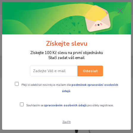
OPAVA 733537099/HLUČÍN
734541648/OLOMOUC 734593593
0
0,00 CZK
Získejte slevu
Menu
Získejte 100 Kč slevu na první objednávku
Stačí zadat váš email
MOTOCYKLY
QJMOTOR
ADVENTURE
QJMOTOR SRT 600
SX černá- kufry zdarma
Odeslat
Přeji si odebírat novinky e-mailem dle
podmínek zpracování osobních
QJMOTOR SRT 600 SX černá- kufry
údajů
.
zdarma
Souhlasím se
zpracováním osobních údajů
pro účely registrace.
Novinka
Zavřít