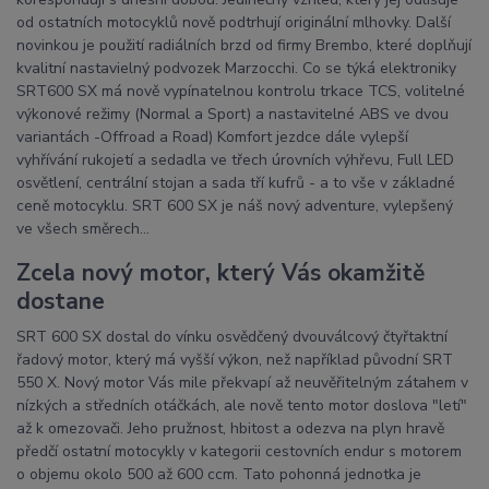
od ostatních motocyklů nově podtrhují originální mlhovky. Další
novinkou je použití radiálních brzd od firmy Brembo, které doplňují
kvalitní nastavielný podvozek Marzocchi. Co se týká elektroniky
SRT600 SX má nově vypínatelnou kontrolu trkace TCS, volitelné
výkonové režimy (Normal a Sport) a nastavitelné ABS ve dvou
variantách -Offroad a Road) Komfort jezdce dále vylepší
vyhřívání rukojetí a sedadla ve třech úrovních výhřevu, Full LED
osvětlení, centrální stojan a sada tří kufrů - a to vše v základné
ceně motocyklu. SRT 600 SX je náš nový adventure, vylepšený
ve všech směrech...
Zcela nový motor, který Vás okamžitě
dostane
SRT 600 SX dostal do vínku osvědčený dvouválcový čtyřtaktní
řadový motor, který má vyšší výkon, než například původní SRT
550 X. Nový motor Vás mile překvapí až neuvěřitelným zátahem v
nízkých a středních otáčkách, ale nově tento motor doslova "letí"
až k omezovači. Jeho pružnost, hbitost a odezva na plyn hravě
předčí ostatní motocykly v kategorii cestovních endur s motorem
o objemu okolo 500 až 600 ccm. Tato pohonná jednotka je