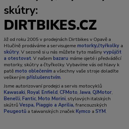
skútry:
DIRTBIKES.CZ
Již od roku 2005 v prodejnách Dirtbikes v Opavě a
y,
Hlučíně prodáváme a servisujeme
motork
čtyřkolky
a
skútry
. V sezoně si u nás můžete tyto mašiny
vypůjčit
a otestovat
. V našem
bazaru
máme ojeté i předváděcí
motorky, skútry a čtyřkolky. Vybavíme vás od hlavy k
patě
moto oblečením
a všechny vaše stroje doladíte
veškerým
příslušenstvím
.
Jsme autorizovaní prodejci a servis motocyklů
Kawasaki
,
Royal Enfield
,
CFMoto
,
Jawa
,
QJMotor
,
Benelli
,
Fantic
,
Moto Morini
, stylových italských
skútrů
Vespa,
Piaggio a Aprilia,
francouzských
Peugeotů
a taiwanských značek
Kymco
a
SYM
.