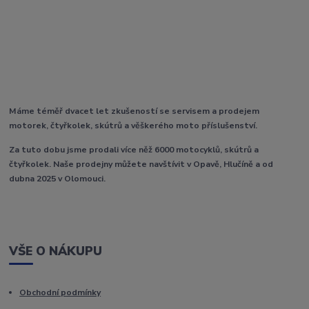
Máme téměř dvacet let zkušeností se servisem a prodejem
motorek, čtyřkolek, skútrů a věškerého moto příslušenství.
Za tuto dobu jsme prodali více něž 6000 motocyklů, skútrů a
čtyřkolek. Naše prodejny můžete navštívit v Opavě, Hlučíně a od
dubna 2025 v Olomouci.
VŠE O NÁKUPU
Obchodní podmínky