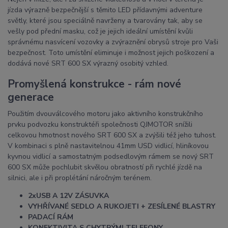
jízda výrazně bezpečnější s těmito LED přídavnými adventure
světly, které jsou speciálně navrženy a tvarovány tak, aby se
vešly pod přední masku, což je jejich ideální umístění kvůli
správnému nasvícení vozovky a zvýraznění obrysů stroje pro Vaši
bezpečnost. Toto umístění eliminuje i možnost jejich poškození a
dodává nové SRT 600 SX výrazný osobitý vzhled.
Promyšlená konstrukce - rám nové
generace
Použitím dvouválcového motoru jako aktivního konstrukčního
prvku podvozku konstruktéři společnosti QJMOTOR snížili
celkovou hmotnost nového SRT 600 SX a zvýšili též jeho tuhost.
V kombinaci s plně nastavitelnou 41mm USD vidlicí, hliníkovou
kyvnou vidlicí a samostatným podsedlovým rámem se nový SRT
600 SX může pochlubit skvělou obratností při rychlé jízdě na
silnici, ale i při proplétání náročným terénem.
2xUSB A 12V ZÁSUVKA
VYHŘÍVANÉ SEDLO A RUKOJETI + ZESÍLENÉ BLASTRY
PADACÍ RÁM
KONEKTIVITA S CHYTRÝMI TELEFONY