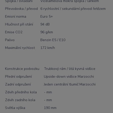
Spojka / ovládání
Vícelamelová mokrá spojka / lankem
Převodovka / převod
6 rychlostní / sekundární převod řetězem
Emisní norma
Euro 5+
Hlučnost při stání
94 dB
Emise CO2
96 g/km
Palivo
Benzin E5 / E10
Maximální rychlost
172 km/h
Konstrukce podvozku
Trubkový rám / litá kyvná vidlice
Přední odpružení
Upside-down vidlice Marzocchi
Zadní odpružení
Jeden centrální tlumič Marzocchi
Zdvih předního kola
- mm
Zdvih zadního kola
- mm
Světla výška
190 mm