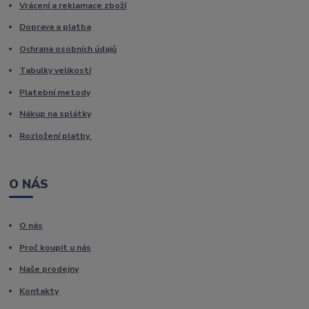
Vrácení a reklamace zboží
Doprava a platba
Ochrana osobních údajů
Tabulky velikostí
Platební metody
Nákup na splátky
Rozložení platby
O NÁS
O nás
Proč koupit u nás
Naše prodejny
Kontakty