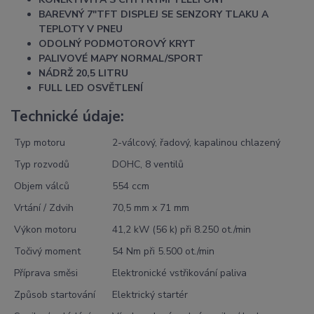
BAREVNÝ 7"TFT DISPLEJ SE SENZORY TLAKU A
TEPLOTY V PNEU
ODOLNÝ PODMOTOROVÝ KRYT
PALIVOVÉ MAPY NORMAL/SPORT
NÁDRŽ 20,5 LITRU
FULL LED OSVĚTLENÍ
Technické údaje:
Typ motoru
2-válcový, řadový, kapalinou chlazený
Typ rozvodů
DOHC, 8 ventilů
Objem válců
554 ccm
Vrtání / Zdvih
70,5 mm x 71 mm
Výkon motoru
41,2 kW (56 k) při 8.250 ot./min
Točivý moment
54 Nm při 5.500 ot./min
Příprava směsi
Elektronické vstřikování paliva
Způsob startování
Elektrický startér