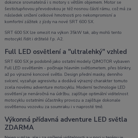
dokonce srovnatelná i s motory s větším objemem. Motor se
šestistupňovou převodovkou je též nosnou částí rámu, což má za
následek snížení celkové hmotnosti pro nekompromisní a
komfortní zážitek z jízdy na nové SRT 600 SX.
SRT 600 SX lze omezit na výkon 35kW tak, aby mohli tento
motocykl řídit i držitelé ř.p. A2.
Full LED osvětlení a "ultralehký" vzhled
SRT 600 SX je podobně jako ostatní modely QJMOTOR vybaven
Full LED osvětlením - počínaje hlavním světlometem, přes blinkry,
až po výrazné koncové světlo. Design přední masky, denního
svícení, vyzařuje agresivitu a dodává výrazný charakter tomuto
zcela novému adventure motocyklu. Moderní technologie LED
osvětlení je nenáročná na údržbu, zajišťuje optimální viditelnost
motocyklu ostatními účastníky provozu a zajišťuje dokonale
osvětlenou vozovku za soumraku i v naprosté tmě.
Výkonná přídavná adventure LED světla
ZDARMA
Nejen v mlze, ale i za snížené viditelnosti a v noci v terénu je