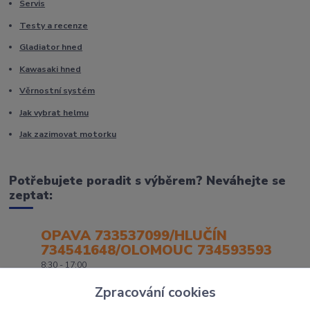
Servis
Testy a recenze
Gladiator hned
Kawasaki hned
Věrnostní systém
Jak vybrat helmu
Jak zazimovat motorku
Potřebujete poradit s výběrem? Neváhejte se
zeptat:
OPAVA 733537099/HLUČÍN
734541648/OLOMOUC 734593593
8:30 - 17:00
Zpracování cookies