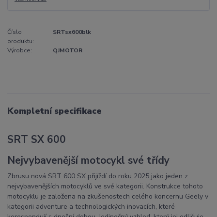
Číslo
SRTsx600blk
produktu:
Výrobce:
QJMOTOR
Kompletní specifikace
SRT SX 600
Nejvybavenější motocykl své třídy
Zbrusu nová SRT 600 SX přijíždí do roku 2025 jako jeden z
nejvybavenějších motocyklů ve své kategorii. Konstrukce tohoto
motocyklu je založena na zkušenostech celého koncernu Geely v
kategorii adventure a technologických inovacích, které
korespondují s dnešní dobou. Jedinečný vzhled, který jej odlišuje