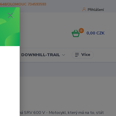
1648/OLOMOUC 734593593
Přihlášení
0
0,00 CZK
Více
OJE
DOWNHILL-TRAIL
600 černá SRV 600 V - Motocykl, který má na to, stát