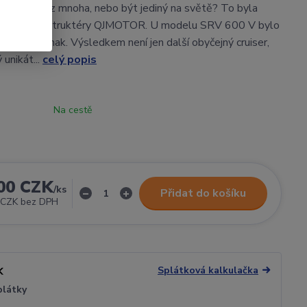
ýt jedním z mnoha, nebo být jediný na světě? To byla
zka pro konstruktéry QJMOTOR. U modelu SRV 600 V bylo
lat vše jinak. Výsledkem není jen další obyčejný cruiser,
 unikát...
celý popis
Na cestě
00 CZK
/
ks
Přidat do košíku
 CZK
bez DPH
Splátková kalkulačka
plátky