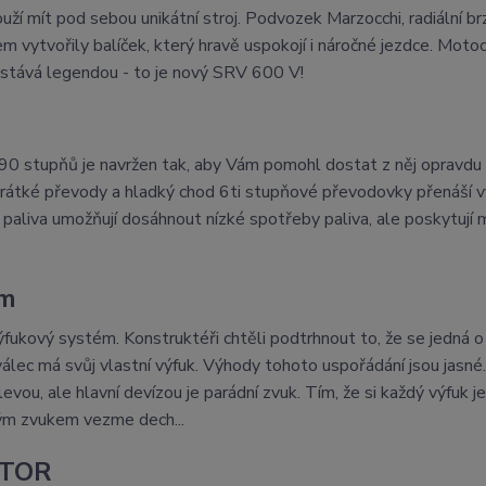
ouží mít pod sebou unikátní stroj. Podvozek Marzocchi, radiální br
 vytvořily balíček, který hravě uspokojí i náročné jezdce. Motoc
 stává legendou - to je nový SRV 600 V!
el 90 stupňů je navržen tak, aby Vám pomohl dostat z něj opravdu
Krátké převody a hladký chod 6ti stupňové převodovky přenáší 
 paliva umožňují dosáhnout nízké spotřeby paliva, ale poskytují
em
ýfukový systém. Konstruktéři chtěli podtrhnout to, že se jedná o
válec má svůj vlastní výfuk. Výhody tohoto uspořádání jsou jasné.
evou, ale hlavní devízou je parádní zvuk. Tím, že si každý výfuk j
ným zvukem vezme dech...
OTOR