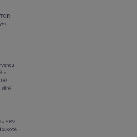
MOTOR
tým
ervenou
vého
 též
 silný
delu SRV
 loukotě