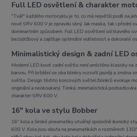
Full LED osvětlení & charakter mot
"Tvář" každého motocyklu je to, co má největší podíl na j
nové SRV 600 V je opravdu silný. Jak maska, tak i přední
dominantním způsobem. Full LED osvětlení od hlavního svě
bezúdržbový a zajišťuje optimální viditelnost a dokonalé os
Minimalistický design & zadní LED o
Moderní LED kové zadní světlo není umístěno klasicky na z
barvou. Při brždění se oba blinkry rozsvítí jasněji a změna
světla. Design těchto koncových světel/blinkrů evokuje mode
originální a neokoukaný. Tenká, minimalistická podsedlovka 
charakter SRV 600 V.
16" kola ve stylu Bobber
16" kola a široké pneumatiky utvářejí společně ikonický st
600 V. Kola jsou obuta na pneumatikách o rozměrech 130/
ráfků obou kol tak, aby tato kola dotvářela jedinečný desi