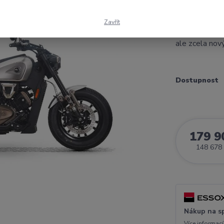
se legendou B
základní otá
Zavřít
rozhodnuto udě
ale zcela nový
Dostupnost
179 9
148 678
Nákup na s
Více informací