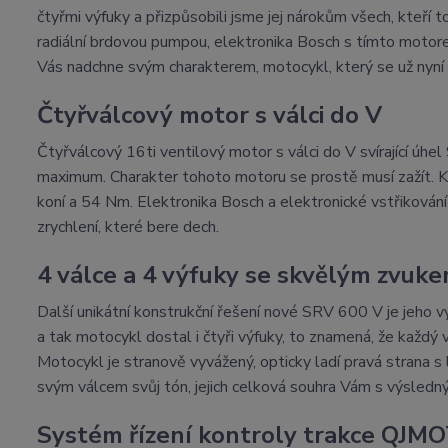
čtyřmi výfuky a přizpůsobili jsme jej nárokům všech, kteří t
radiální brdovou pumpou, elektronika Bosch s tímto motorem
Vás nadchne svým charakterem, motocykl, který se už nyní
Čtyřválcový motor s válci do V
Čtyřválcový 16ti ventilový motor s válci do V svírající úh
maximum. Charakter tohoto motoru se prostě musí zažít. 
koní a 54 Nm. Elektronika Bosch a elektronické vstřikování
zrychlení, které bere dech.
4 válce a 4 výfuky se skvělým zvuk
Další unikátní konstrukční řešení nové SRV 600 V je jeho v
a tak motocykl dostal i čtyři výfuky, to znamená, že každý 
Motocykl je stranově vyvážený, opticky ladí pravá strana s l
svým válcem svůj tón, jejich celková souhra Vám s výsled
Systém řízení kontroly trakce QJM