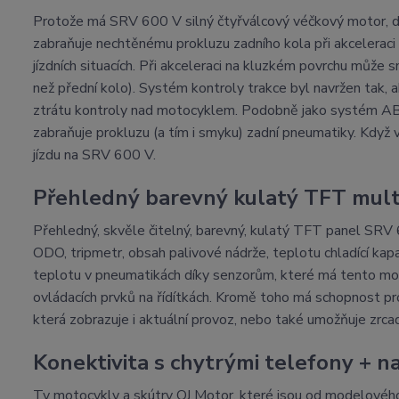
Protože má SRV 600 V silný čtyřválcový véčkový motor, do
zabraňuje nechtěnému prokluzu zadního kola při akceleraci
jízdních situacích. Při akceleraci na kluzkém povrchu může sn
než přední kolo). Systém kontroly trakce byl navržen tak, 
ztrátu kontroly nad motocyklem. Podobně jako systém ABS 
zabraňuje prokluzu (a tím i smyku) zadní pneumatiky. Když 
jízdu na SRV 600 V.
Přehledný barevný kulatý TFT mult
Přehledný, skvěle čitelný, barevný, kulatý TFT panel SRV 
ODO, tripmetr, obsah palivové nádrže, teplotu chladící kap
teplotu v pneumatikách díky senzorům, které má tento mot
ovládacích prvků na řídítkách. Kromě toho má schopnost pr
která zobrazuje i aktuální provoz, nebo také umožňuje zrca
Konektivita s chytrými telefony + n
Ty motocykly a skútry QJ Motor, které jsou od modelové