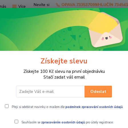
Nevíte si
OPAVA 733537099/HLUČÍN 73454
nás
Více
rady?
Zavolejte.
Hledat
Získejte slevu
TV
SKÚTRY
PRO JEZDCE
PRO STR
Získejte 100 Kč slevu na první objednávku
600 stříbrná
Stačí zadat váš email
Odeslat
Přeji si odebírat novinky e-mailem dle
podmínek zpracování osobních údajů
.
Souhlasím se
zpracováním osobních údajů
pro účely registrace.
QJMOTOR SRV 