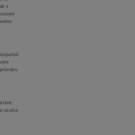
ah z
brazení
avními
 bezpečné
ovými
o průměru
 které
ce skvěle