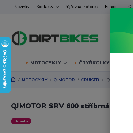
Novinky
Kontakty
Půjčovna motorek
Eshop
O 
MOTOCYKLY
ČTYŘKOLKY (ATV) U
MOTOCYKLY
QJMOTOR
CRUISER
QJMOTOR SRV 
QJMOTOR SRV 600 stříbrná
Novinka