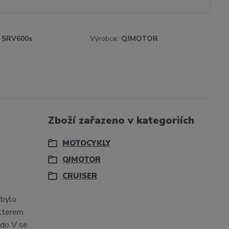
SRV600s
Výrobce:
QJMOTOR
Zboží zařazeno v kategoriích
MOTOCYKLY
QJMOTOR
CRUISER
 bylo
akterem.
 do V se