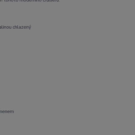
alinou chlazený
řemenem