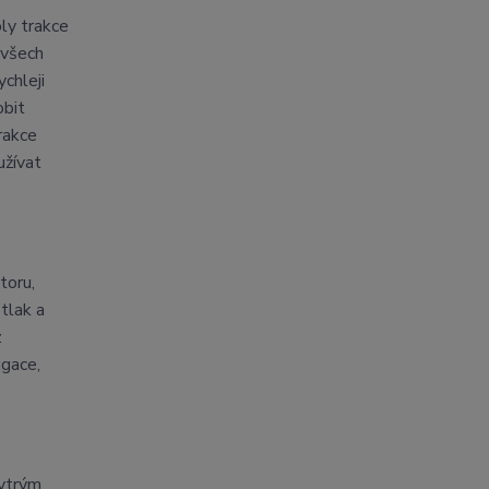
ly trakce
 všech
ychleji
obit
rakce
užívat
toru,
tlak a
z
igace,
hytrým