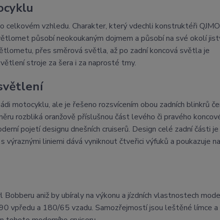
ocyklu
eho celkovém vzhledu. Charakter, který vdechli konstruktéři QJ
 světlomet působí neokoukaným dojmem a působí na své okolí jis
tlometu, přes směrová světla, až po zadní koncová světla je
větlení stroje za šera i za naprosté tmy.
světlení
ádi motocyklu, ale je řešeno rozsvícením obou zadních blinkrů č
 směru rozbliká oranžově příslušnou část levého či pravého konco
rní pojetí designu dnešních cruiserů. Design celé zadní části je
s výraznými liniemi dává vyniknout čtveřici výfuků a poukazuje na
yl Bobberu aniž by ubíraly na výkonu a jízdních vlastnostech mo
90 vpředu a 180/65 vzadu. Samozřejmostí jsou leštěné límce a
gn tohoto moderního cruiseru.