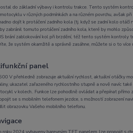
stal do základní výbavy i kontrolu trakce. Tento systém kontro
 motocyklu v různých podmínkách a na různém povrchu, avšak při
adno dojít k protáčení zadního kola (tj. když se zadní kolo otáčí r
aby zabránil tomuto protáčení zadního kola, které by mohlo způs
brání zablokování kol při brzdění, též tento systém kontroly t
víte, že systém okamžitě a správně zasáhne, můžete si o to více 
ifunkční panel
600 V přehledně zobrazuje aktuální rychlost, aktuální otáčky mo
aliny, ukazatel zařazeného rychlostního stupně a nově navíc také 
ocykl v kolech.. Funkce lze pohodlně ovládat a přepínat přímo 
opojit se s mobilním telefonem jezdce, s možností zobrazení nav
dlit obrazovku Vašeho mobilního telefonu.
avigace
ho roku 2024 vybaveny barevným TFT panelem, lze propojit s c