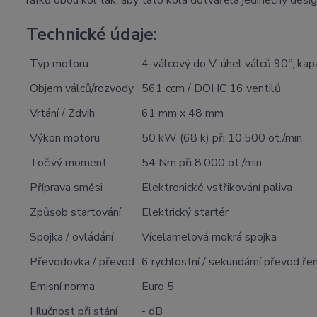
Technické údaje:
Typ motoru
4-válcový do V, úhel válců 90°, kap
Objem válců/rozvody
561 ccm / DOHC 16 ventilů
Vrtání / Zdvih
61 mm x 48 mm
Výkon motoru
50 kW (68 k) při 10.500 ot./min
Točivý moment
54 Nm při 8.000 ot./min
Příprava směsi
Elektronické vstřikování paliva
Způsob startování
Elektrický startér
Spojka / ovládání
Vícelamelová mokrá spojka
Převodovka / převod
6 rychlostní / sekundární převod 
Emisní norma
Euro 5
Hlučnost při stání
- dB