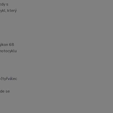
zdy s
ykl, který
výkon 68
 motocyklu
 čtyřválec
ede se