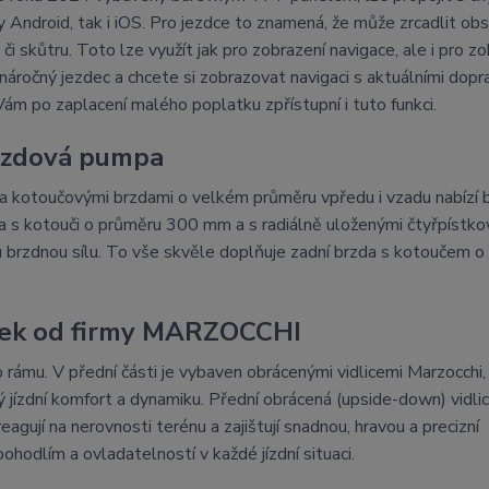
 Android, tak i iOS. Pro jezdce to znamená, že může zrcadlit obs
i skůtru. Toto lze využít jak pro zobrazení navigace, ale i pro zo
náročný jezdec a chcete si zobrazovat navigaci s aktuálními dopr
Vám po zaplacení malého poplatku zpřístupní i tuto funkci.
brzdová pumpa
otoučovými brzdami o velkém průměru vpředu i vzadu nabízí
zda s kotouči o průměru 300 mm a s radiálně uloženými čtyřpístk
u brzdnou sílu. To vše skvěle doplňuje zadní brzda s kotoučem 
ozek od firmy MARZOCCHI
mu. V přední části je vybaven obrácenými vidlicemi Marzocchi,
 jízdní komfort a dynamiku. Přední obrácená (upside-down) vidli
eagují na nerovnosti terénu a zajištují snadnou, hravou a precizní
hodlím a ovladatelností v každé jízdní situaci.