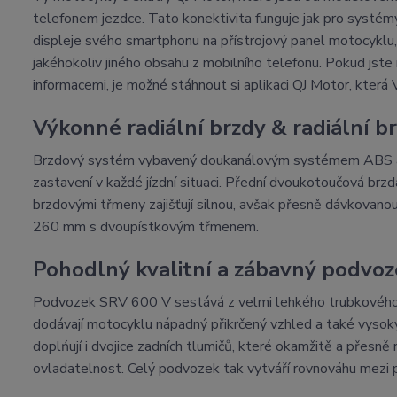
telefonem jezdce. Tato konektivita funguje jak pro systémy
displeje svého smartphonu na přístrojový panel motocyklu, č
jakéhokoliv jiného obsahu z mobilního telefonu. Pokud jste 
informacemi, je možné stáhnout si aplikaci QJ Motor, která 
Výkonné radiální brzdy & radiální 
Brzdový systém vybavený doukanálovým systémem ABS a k
zastavení v každé jízdní situaci. Přední dvoukotoučová br
brzdovými třmeny zajišťují silnou, avšak přesně dávkovano
260 mm s dvoupístkovým třmenem.
Pohodlný kvalitní a zábavný podv
Podvozek SRV 600 V sestává z velmi lehkého trubkového rá
dodávají motocyklu nápadný přikrčený vzhled a také vysoký
doplńují i dvojice zadních tlumičů, které okamžitě a přesně r
ovladatelnost. Celý podvozek tak vytváří rovnováhu mezi po