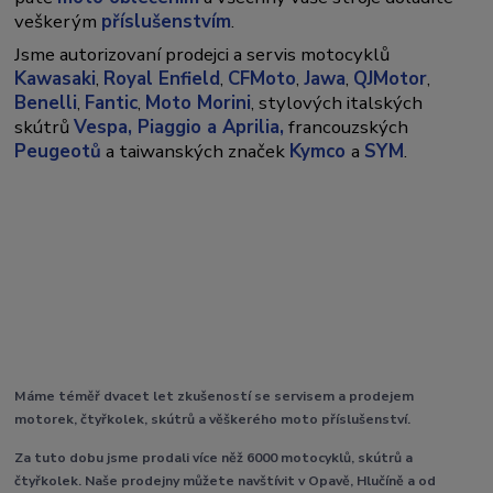
veškerým
příslušenstvím
.
Jsme autorizovaní prodejci a servis motocyklů
Kawasaki
,
Royal Enfield
,
CFMoto
,
Jawa
,
QJMotor
,
Benelli
,
Fantic
,
Moto Morini
, stylových italských
skútrů
Vespa,
Piaggio a Aprilia,
francouzských
Peugeotů
a taiwanských značek
Kymco
a
SYM
.
Máme téměř dvacet let zkušeností se servisem a prodejem
motorek, čtyřkolek, skútrů a věškerého moto příslušenství.
Za tuto dobu jsme prodali více něž 6000 motocyklů, skútrů a
čtyřkolek. Naše prodejny můžete navštívit v Opavě, Hlučíně a od