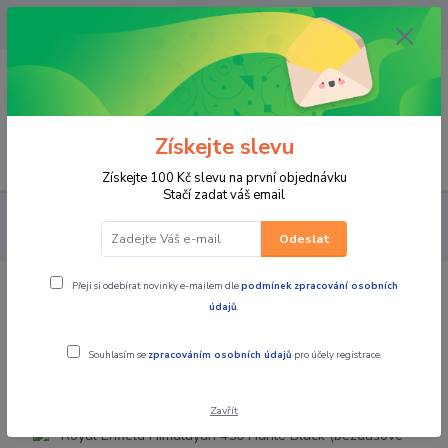
OPAVA 733537099/HLUČÍN
734541648/OLOMOUC 734593593
0
0,00 CZK
Získejte slevu
Menu
Získejte 100 Kč slevu na první objednávku
Stačí zadat váš email
MOTOCYKLY
ROYAL ENFIELD
HIMALAYAN 450
Royal
Enfield Himalayan 450 Hanle Black (bezdušové ráfky)
Odeslat
Přeji si odebírat novinky e-mailem dle
podmínek zpracování osobních
Royal Enfield Himalayan 450 Hanle
údajů
.
Black (bezdušové ráfky)
Souhlasím se
zpracováním osobních údajů
pro účely registrace.
Novinka
Zavřít