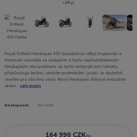
Royal Enfield Himalayan 450 (bezdušové ráfky) Inspirován a
formován neustále se vyvíjejícím a často nepředvídatelným
himálajským ekosystémem, se tento motocykl bez námahy
přizpůsobuje terénu, okolním podmínkám i jezdci. Je skutečně
stvořen pro všechny cesty. Nový Himalayan, který je evolučním
skoke...
celý popis
Dostupnost
Na cestě
164 990 CZK
/
ks