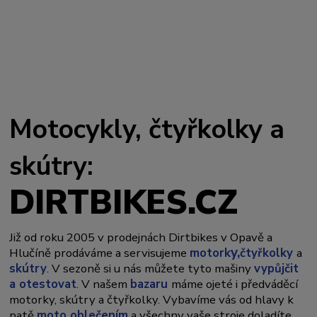
Motocykly, čtyřkolky a
skútry:
DIRTBIKES.CZ
Již od roku 2005 v prodejnách Dirtbikes v Opavě a
y,
Hlučíně prodáváme a servisujeme
motork
čtyřkolky
a
skútry
. V sezoně si u nás můžete tyto mašiny
vypůjčit
a otestovat
. V našem
bazaru
máme ojeté i předváděcí
motorky, skútry a čtyřkolky. Vybavíme vás od hlavy k
patě
moto oblečením
a všechny vaše stroje doladíte