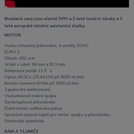
U
vedené ceny jsou včetně DPH a 3 leté tovární záruky a 3
leté evropské silniční asistenční služby
MOTOR
Vodou chlazený jednoválec, 4 ventily, DOHC
EURO 5
Obsah: 452 ccm
Vrtání x zdvih: 84 mm x 81.5 mm
Kompresní poměr 11.5 : 1
Výkon 40.02 k (29.44 kW) při 8000 ot./min
Kroutící moment 40 Nm při 5500 ot./min
Zapalování elektronické
Vícelamelová mokrá spojka
Šestistupňová převodovka
Elektronické vstřikování paliva
Společná olejová náplň pro motor, spojku a převodovku
Startování elektrické
RÁM A TLUMIČE