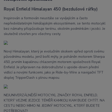
Royal Enfield Himalayan 450 (bezdušové ráfky)
Inspirován a formován neustále se vyvíjejícím a často
nepředvídatelným himálajským ekosystémem, se tento motocykl
bez námahy přizpůsobuje terénu, okolním podmínkám i jezdci. Je
skutečně stvořen pro všechny cesty.
Nový Himalayan, který je evolučním skokem vpřed oproti svému
původnímu modelu, jenž bořil mýty, je poháněn motorem Sherpa
450, prvním kapalinou chlazeným motorem společnosti Royal
Enfield. Je připraven na dobrodružství s upside-down přední
vidlicí a novými funkcemi, jako je Ride-by-Wire a navigační TFT
displej TripperDash s plnou mapou.
NEJUNIVERZÁLNĚJŠÍ MOTOCYKL ZNAČKY ROYAL ENFIELD,
KTERÝ VEZME JEZDCE TÉMĚŘ KAMKOLI KAM BUDE CHTÍT. NA
CESTU NEBO MIMO NI. JEDINÝ MOTOCYKL, KTERÝ BUDETE
POTŘEBOVAT!