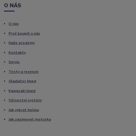
O NÁS
O nás
Proč koupit u nás
Naše prodejny
Kontakty
Servis
Testy a recenze
Gladiator hned
Kawasaki hned
Věrnostní systém
Jak vybrat helmu
Jak zazimovat motorku