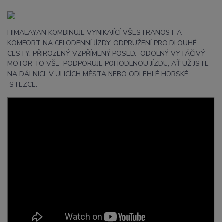
HIMALAYAN KOMBINUJE VYNIKAJÍCÍ VŠESTRANOST A
KOMFORT NA CELODENNÍ JÍZDY. ODPRUŽENÍ PRO DLOUHÉ
CESTY, PŘIROZENÝ VZPŘÍMENÝ POSED, ODOLNÝ VYTÁČIVÝ
MOTOR TO VŠE PODPORUJE POHODLNOU JÍZDU, AŤ UŽ JSTE
NA DÁLNICI, V ULICÍCH MĚSTA NEBO ODLEHLÉ HORSKÉ
STEZCE.