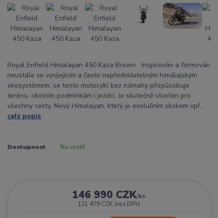
Royal Enfield Himalayan 450 Kaza Brown Inspirován a formován
neustále se vyvíjejícím a často nepředvídatelným himálajským
ekosystémem, se tento motocykl bez námahy přizpůsobuje
terénu, okolním podmínkám i jezdci. Je skutečně stvořen pro
všechny cesty. Nový Himalayan, který je evolučním skokem vpř...
celý popis
Dostupnost
Na cestě
146 990 CZK
/
ks
121 479 CZK
bez DPH