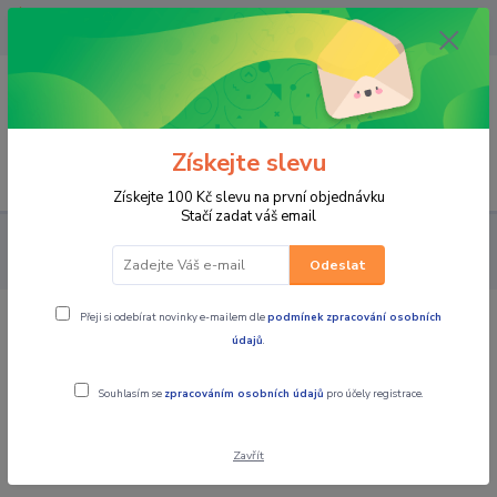
OPAVA 733537099/HLUČÍN
734541648/OLOMOUC 734593593
0
0,00 CZK
Získejte slevu
Menu
Získejte 100 Kč slevu na první objednávku
Stačí zadat váš email
MOTOCYKLY
ROYAL ENFIELD
HIMALAYAN 450
Royal
Enfield Himalayan 450 Kaza Brown
Odeslat
Přeji si odebírat novinky e-mailem dle
podmínek zpracování osobních
Royal Enfield Himalayan 450 Kaza
údajů
.
Brown
Souhlasím se
zpracováním osobních údajů
pro účely registrace.
Zavřít