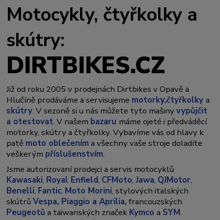
Motocykly, čtyřkolky a
skútry:
DIRTBIKES.CZ
Již od roku 2005 v prodejnách Dirtbikes v Opavě a
y,
Hlučíně prodáváme a servisujeme
motork
čtyřkolky
a
skútry
. V sezoně si u nás můžete tyto mašiny
vypůjčit
a otestovat
. V našem
bazaru
máme ojeté i předváděcí
motorky, skútry a čtyřkolky. Vybavíme vás od hlavy k
patě
moto oblečením
a všechny vaše stroje doladíte
veškerým
příslušenstvím
.
Jsme autorizovaní prodejci a servis motocyklů
Kawasaki
,
Royal Enfield
,
CFMoto
,
Jawa
,
QJMotor
,
Benelli
,
Fantic
,
Moto Morini
, stylových italských
skútrů
Vespa,
Piaggio a Aprilia,
francouzských
Peugeotů
a taiwanských značek
Kymco
a
SYM
.