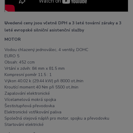
U
vedené ceny jsou včetně DPH a 3 leté tovární záruky a 3
leté evropské silniční asistenční služby
MOTOR
Vodou chlazený jednoválec, 4 ventily, DOHC
EURO 5
Obsah: 452 ccm
Vrtání x zdvih: 84 mm x 81.5 mm
Kompresní poměr 11.5 : 1
Výkon 40.02 k (29.44 kW) při 8000 ot./min
Kroutící moment 40 Nm při 5500 ot./min
Zapalování elektronické
Vícelamelová mokrá spojka
Šestistupňová převodovka
Elektronické vstřikování paliva
Společná olejová náplň pro motor, spojku a převodovku
Startování elektrické