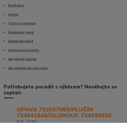
Kontakty
Servis
Testy a recenze
Gladiator hned
Kawasaki hned
Věrnostní systém
Jak vybrat helmu
Jak zazimovat motorku
Potřebujete poradit s výběrem? Neváhejte se
zeptat:
OPAVA 733537099/HLUČÍN
734541648/OLOMOUC 734593593
8:30 - 17:00