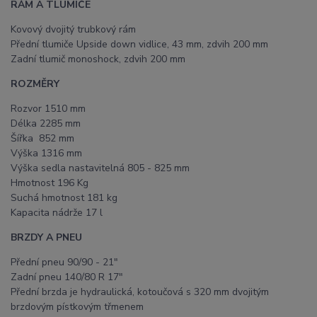
RÁM A TLUMIČE
Kovový dvojitý trubkový rám
Přední tlumiče Upside down vidlice, 43 mm, zdvih 200 mm
Zadní tlumič monoshock, zdvih 200 mm
ROZMĚRY
Rozvor 1510 mm
Délka 2285 mm
Šířka 852 mm
Výška 1316 mm
Výška sedla nastavitelná 805 - 825 mm
Hmotnost 196 Kg
Suchá hmotnost 181 kg
Kapacita nádrže 17 l
BRZDY A PNEU
Přední pneu 90/90 - 21"
Zadní pneu 140/80 R 17"
Přední brzda je hydraulická, kotoučová s 320 mm dvojitým
brzdovým pístkovým třmenem