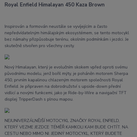
Royal Enfield Himalayan 450 Kaza Brown
Inspirován a formován neustále se vyvíjejícím a často
nepředvídatelným himálajským ekosystémem, se tento motocykl
bez námahy přizpůsobuje terénu, okolním podmínkám i jezdci. Je
skutečně stvořen pro všechny cesty.
Nový Himalayan, který je evolučním skokem vpřed oproti svému
původnímu modelu, jenž bořil mýty, je poháněn motorem Sherpa
450, prvním kapalinou chlazeným motorem společnosti Royal
Enfield. Je připraven na dobrodružství s upside-down přední
vidlicí a novými funkcemi, jako je Ride-by-Wire a navigační TFT
displej TripperDash s plnou mapou.
NEJUNIVERZÁLNĚJŠÍ MOTOCYKL ZNAČKY ROYAL ENFIELD,
KTERÝ VEZME JEZDCE TÉMĚŘ KAMKOLI KAM BUDE CHTÍT. NA
CESTU NEBO MIMO NI. JEDINÝ MOTOCYKL, KTERÝ BUDETE