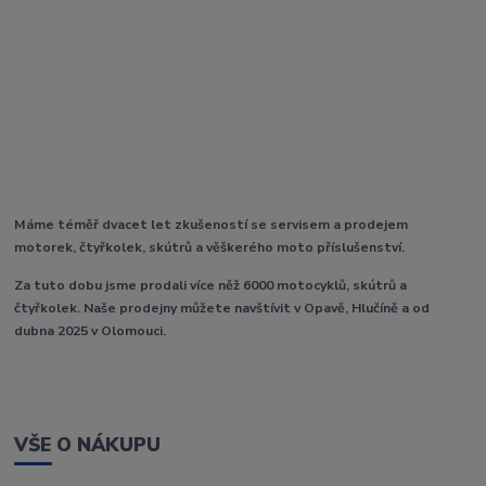
Máme téměř dvacet let zkušeností se servisem a prodejem
motorek, čtyřkolek, skútrů a věškerého moto příslušenství.
Za tuto dobu jsme prodali více něž 6000 motocyklů, skútrů a
čtyřkolek. Naše prodejny můžete navštívit v Opavě, Hlučíně a od
dubna 2025 v Olomouci.
VŠE O NÁKUPU