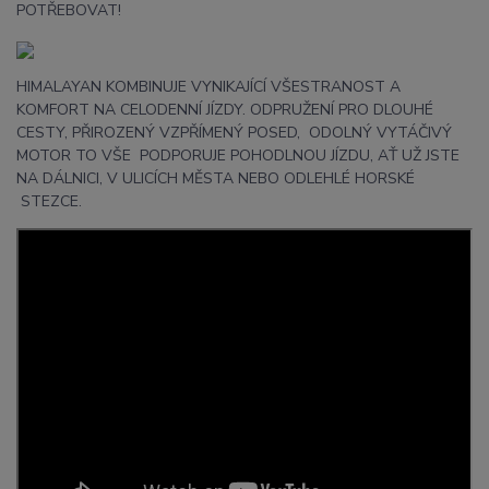
POTŘEBOVAT!
HIMALAYAN KOMBINUJE VYNIKAJÍCÍ VŠESTRANOST A
KOMFORT NA CELODENNÍ JÍZDY. ODPRUŽENÍ PRO DLOUHÉ
CESTY, PŘIROZENÝ VZPŘÍMENÝ POSED, ODOLNÝ VYTÁČIVÝ
MOTOR TO VŠE PODPORUJE POHODLNOU JÍZDU, AŤ UŽ JSTE
NA DÁLNICI, V ULICÍCH MĚSTA NEBO ODLEHLÉ HORSKÉ
STEZCE.