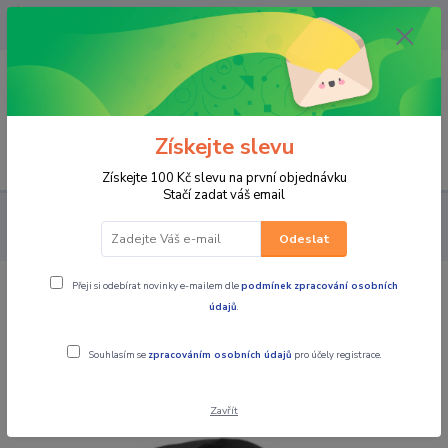
OPAVA 733537099/HLUČÍN
734541648/OLOMOUC 734593593
0
0,00 CZK
Získejte slevu
Menu
Získejte 100 Kč slevu na první objednávku
Stačí zadat váš email
PRO JEZDCE
KUKLY, ČELENKY, NÁKRČNÍKY,ČEPICE POD PŘILBU
KUKLY
SCOTT Kukla Facemask Wind Warrior Hood
Odeslat
Přeji si odebírat novinky e-mailem dle
podmínek zpracování osobních
SCOTT Kukla Facemask Wind Warrior
údajů
.
Hood
Souhlasím se
zpracováním osobních údajů
pro účely registrace.
Zavřít