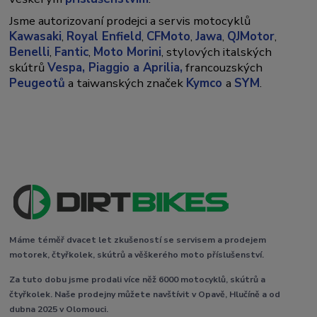
Jsme autorizovaní prodejci a servis motocyklů
Kawasaki
,
Royal Enfield
,
CFMoto
,
Jawa
,
QJMotor
,
Benelli
,
Fantic
,
Moto Morini
, stylových italských
skútrů
Vespa,
Piaggio a Aprilia,
francouzských
Peugeotů
a taiwanských značek
Kymco
a
SYM
.
Máme téměř dvacet let zkušeností se servisem a prodejem
motorek, čtyřkolek, skútrů a věškerého moto příslušenství.
Za tuto dobu jsme prodali více něž 6000 motocyklů, skútrů a
čtyřkolek. Naše prodejny můžete navštívit v Opavě, Hlučíně a od
dubna 2025 v Olomouci.