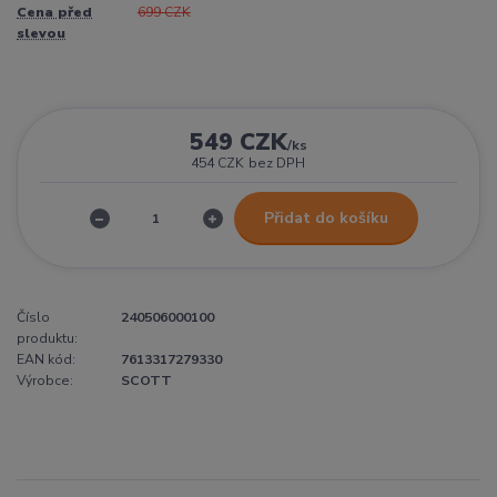
Cena před
699 CZK
slevou
549 CZK
/
ks
454 CZK
bez DPH
Přidat do košíku
Číslo
240506000100
produktu:
EAN kód:
7613317279330
Výrobce:
SCOTT