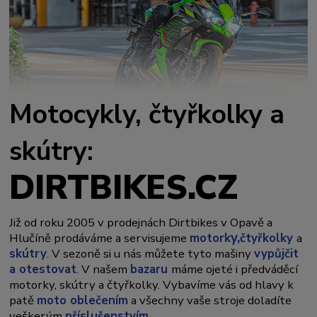
Motocykly, čtyřkolky a
skútry:
DIRTBIKES.CZ
Již od roku 2005 v prodejnách Dirtbikes v Opavě a
y,
Hlučíně prodáváme a servisujeme
motork
čtyřkolky
a
skútry
. V sezoně si u nás můžete tyto mašiny
vypůjčit
a otestovat
. V našem
bazaru
máme ojeté i předváděcí
motorky, skútry a čtyřkolky. Vybavíme vás od hlavy k
patě
moto oblečením
a všechny vaše stroje doladíte
veškerým
příslušenstvím
.