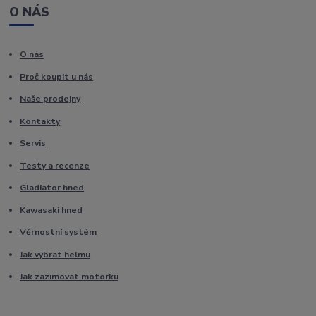
O NÁS
O nás
Proč koupit u nás
Naše prodejny
Kontakty
Servis
Testy a recenze
Gladiator hned
Kawasaki hned
Věrnostní systém
Jak vybrat helmu
Jak zazimovat motorku