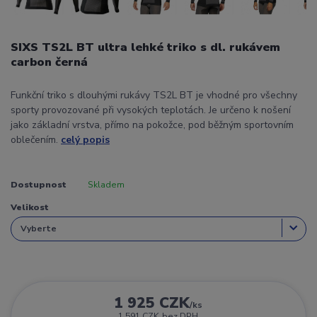
SIXS TS2L BT ultra lehké triko s dl. rukávem
carbon černá
Funkční triko s dlouhými rukávy TS2L BT je vhodné pro všechny
sporty provozované při vysokých teplotách. Je určeno k nošení
jako základní vrstva, přímo na pokožce, pod běžným sportovním
oblečením.
celý popis
Dostupnost
Skladem
Velikost
1 925 CZK
/
ks
1 591 CZK
bez DPH