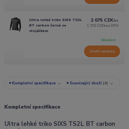
2 075 CZK
Ultra lehké triko SIXS TS3L
/
ks
BT carbon černá se
1 715 CZK
bez DPH
stojáčkem
Skladem
Zvolit variantu
Kompletní specifikace
Související zboží
4
Kompletní specifikace
Ultra lehké triko SIXS TS2L BT carbon