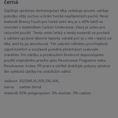
černá
Zajišťuje správnou termoregulaci těla, redukuje pocení, udržuje
pokožku vždy suchou a brání tvorbě nepříjemných pachů. Nový
materiál BreezyTouch pro horké letní dny je o 40% lehčí ve
srovnání s materiálem Carbon Underwear, který je určen pro
celoroční použití. Tento velmi lehký a tenký materiál se postará
o udržení správné tělesné teploty, odvádí pot (a s ním i teplo) od
těla, aniž by jej absorboval. Tím zabrání náhlému prochladnutí,
zajistí komfort a současně pomáhá předcházet svalovým
zraněním. Pro údržbu a prodloužení životnosti doporučujeme
použití originálního pracího gelu Resolvwear Fragrance nebo
Resolvwear Active. Při praní a údržbě dodržujte pokyny výrobce
dle symbolů údržby na cedulkách oděvů.
velikost:
XS/S
M/L
XL/XXL
3XL/4XL
barva:
carbon černá
materiál:
92% polypropylen, 5% elastan, 3% carbon