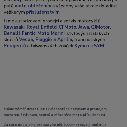
patě
moto oblečením
a všechny vaše stroje doladíte
veškerým
příslušenstvím
.
Jsme autorizovaní prodejci a servis motocyklů
Kawasaki
,
Royal Enfield
,
CFMoto
,
Jawa
,
QJMotor
,
Benelli
,
Fantic
,
Moto Morini
, stylových italských
skútrů
Vespa,
Piaggio a Aprilia,
francouzských
Peugeotů
a taiwanských značek
Kymco
a
SYM
.
Máme téměř dvacet let zkušeností se servisem a prodejem
motorek, čtyřkolek, skútrů a věškerého moto příslušenství.
Za tuto dobu jsme prodali více něž 6000 motocyklů, skútrů a