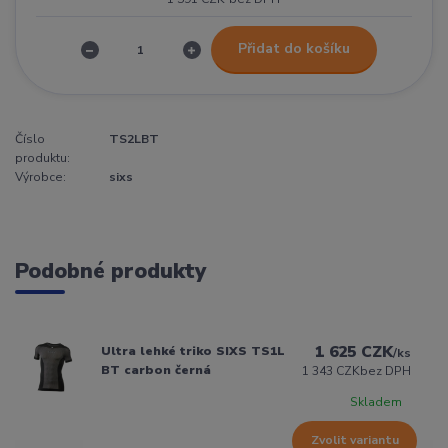
Přidat do košíku
Číslo
TS2LBT
produktu:
Výrobce:
sixs
Podobné produkty
1 625 CZK
Ultra lehké triko SIXS TS1L
/
ks
BT carbon černá
1 343 CZK
bez DPH
Skladem
Zvolit variantu