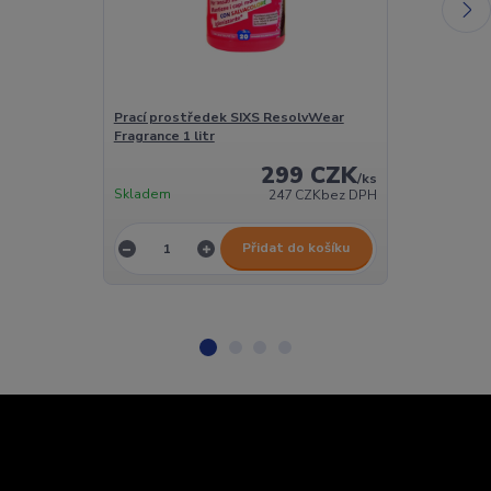
Prací prostředek SIXS ResolvWear
Prací prostř
Fragrance 1 litr
Active 1 litr
299 CZK
/
ks
Skladem
Skladem
247 CZK
bez DPH
Přidat do košíku