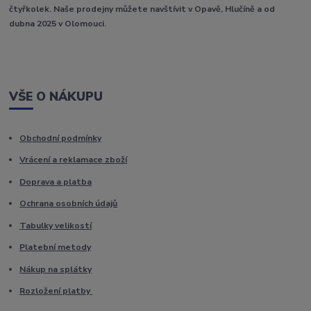
čtyřkolek. Naše prodejny můžete navštívit v Opavě, Hlučíně a od
dubna 2025 v Olomouci.
VŠE O NÁKUPU
Obchodní podmínky
Vrácení a reklamace zboží
Doprava a platba
Ochrana osobních údajů
Tabulky velikostí
Platební metody
Nákup na splátky
Rozložení platby