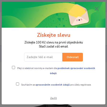
OPAVA 733537099/HLUČÍN
734541648/OLOMOUC 734593593
0
0,00 CZK
Získejte slevu
Menu
Získejte 100 Kč slevu na první objednávku
Stačí zadat váš email
PRO JEZDCE
FUNKČNÍ PRÁDLO
Triko
Ultra lehké triko
SIXS TS2L BT carbon černá
Odeslat
Přeji si odebírat novinky e-mailem dle
podmínek zpracování osobních
Ultra lehké triko SIXS TS2L BT carbon
údajů
.
černá
Souhlasím se
zpracováním osobních údajů
pro účely registrace.
Novinka
TOP produkt
Zavřít