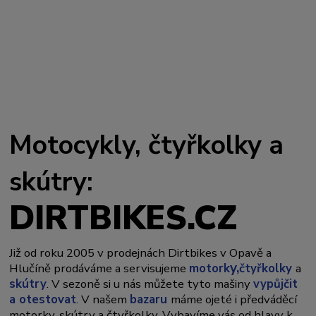
Motocykly, čtyřkolky a
skútry:
DIRTBIKES.CZ
Již od roku 2005 v prodejnách Dirtbikes v Opavě a
y,
Hlučíně prodáváme a servisujeme
motork
čtyřkolky
a
skútry
. V sezoně si u nás můžete tyto mašiny
vypůjčit
a otestovat
. V našem
bazaru
máme ojeté i předváděcí
motorky, skútry a čtyřkolky. Vybavíme vás od hlavy k