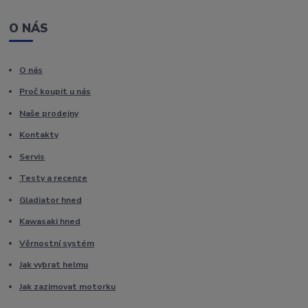
O NÁS
O nás
Proč koupit u nás
Naše prodejny
Kontakty
Servis
Testy a recenze
Gladiator hned
Kawasaki hned
Věrnostní systém
Jak vybrat helmu
Jak zazimovat motorku