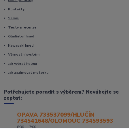
Naše prodejny
Kontakty
Servis
Testy a recenze
Gladiator hned
Kawasaki hned
Věrnostní systém
Jak vybrat helmu
Jak zazimovat motorku
Potřebujete poradit s výběrem? Neváhejte se
zeptat:
OPAVA 733537099/HLUČÍN
734541648/OLOMOUC 734593593
8:30 - 17:00