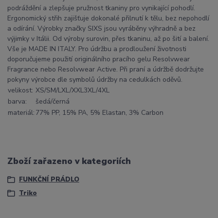
podráždění a zlepšuje pružnost tkaniny pro vynikající pohodlí.
Ergonomický střih zajišťuje dokonalé přilnutí k tělu, bez nepohodlí
a odírání. Výrobky značky SIXS jsou vyráběny výhradně a bez
výjimky v Itálii. Od výroby surovin, přes tkaninu, až po šití a balení.
Vše je MADE IN ITALY. Pro údržbu a prodloužení životnosti
doporučujeme použití originálního pracího gelu Resolvwear
Fragrance nebo Resolvwear Active. Při praní a údržbě dodržujte
pokyny výrobce dle symbolů údržby na cedulkách oděvů.
velikost:
XS/S
M/L
XL/XXL
3XL/4XL
barva:
šedá/černá
materiál:
77% PP, 15% PA, 5% Elastan, 3% Carbon
Zboží zařazeno v kategoriích
FUNKČNÍ PRÁDLO
Triko