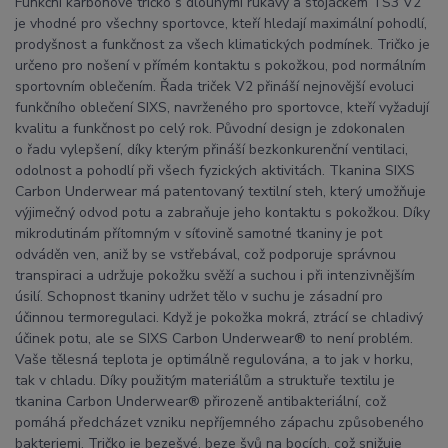
Funkční karbonové tričko s dlouhými rukávy a stojáčkem TS3 V2
je vhodné pro všechny sportovce, kteří hledají maximální pohodlí,
prodyšnost a funkčnost za všech klimatických podmínek. Tričko je
určeno pro nošení v přímém kontaktu s pokožkou, pod normálním
sportovním oblečením. Řada triček V2 přináší nejnovější evoluci
funkčního oblečení SIXS, navrženého pro sportovce, kteří vyžadují
kvalitu a funkčnost po celý rok. Původní design je zdokonalen
o řadu vylepšení, díky kterým přináší bezkonkurenční ventilaci,
odolnost a pohodlí při všech fyzických aktivitách. Tkanina SIXS
Carbon Underwear má patentovaný textilní steh, který umožňuje
výjimečný odvod potu a zabraňuje jeho kontaktu s pokožkou. Díky
mikrodutinám přítomným v síťovině samotné tkaniny je pot
odváděn ven, aniž by se vstřebával, což podporuje správnou
transpiraci a udržuje pokožku svěží a suchou i při intenzivnějším
úsilí. Schopnost tkaniny udržet tělo v suchu je zásadní pro
účinnou termoregulaci. Když je pokožka mokrá, ztrácí se chladivý
účinek potu, ale se SIXS Carbon Underwear® to není problém.
Vaše tělesná teplota je optimálně regulována, a to jak v horku,
tak v chladu. Díky použitým materiálům a struktuře textilu je
tkanina Carbon Underwear® přirozeně antibakteriální, což
pomáhá předcházet vzniku nepříjemného zápachu způsobeného
bakteriemi. Tričko je bezešvé, beze švů na bocích, což snižuje