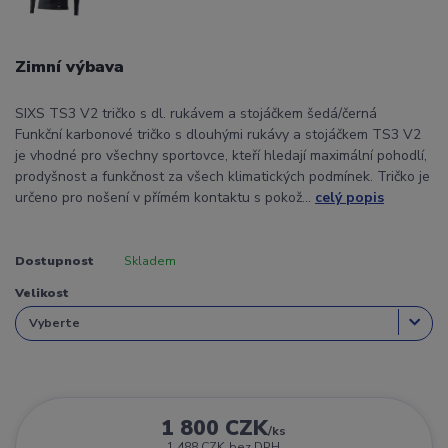
Zimní výbava
SIXS TS3 V2 tričko s dl. rukávem a stojáčkem šedá/černá
Funkční karbonové tričko s dlouhými rukávy a stojáčkem TS3 V2
je vhodné pro všechny sportovce, kteří hledají maximální pohodlí,
prodyšnost a funkčnost za všech klimatických podmínek. Tričko je
určeno pro nošení v přímém kontaktu s pokož...
celý popis
Dostupnost
Skladem
Velikost
1 800 CZK
/
ks
1 488 CZK
bez DPH