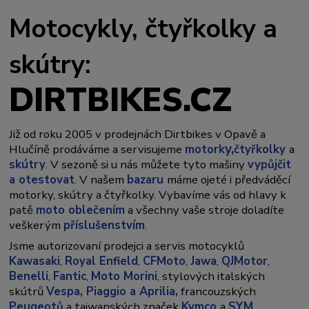
Motocykly, čtyřkolky a
skútry:
DIRTBIKES.CZ
Již od roku 2005 v prodejnách Dirtbikes v Opavě a
y,
Hlučíně prodáváme a servisujeme
motork
čtyřkolky
a
skútry
. V sezoně si u nás můžete tyto mašiny
vypůjčit
a otestovat
. V našem
bazaru
máme ojeté i předváděcí
motorky, skútry a čtyřkolky. Vybavíme vás od hlavy k
patě
moto oblečením
a všechny vaše stroje doladíte
veškerým
příslušenstvím
.
Jsme autorizovaní prodejci a servis motocyklů
Kawasaki
,
Royal Enfield
,
CFMoto
,
Jawa
,
QJMotor
,
Benelli
,
Fantic
,
Moto Morini
, stylových italských
skútrů
Vespa,
Piaggio a Aprilia,
francouzských
Peugeotů
a taiwanských značek
Kymco
a
SYM
.