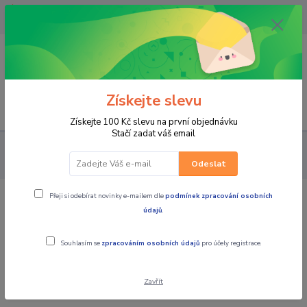
OPAVA 733537099/HLUČÍN
734541648/OLOMOUC 734593593
0
0,00 CZK
Získejte slevu
Menu
Získejte 100 Kč slevu na první objednávku
Stačí zadat váš email
PRO JEZDCE
FUNKČNÍ PRÁDLO
Triko
SIXS TS3 V2 tričko s
dl. rukávem a stojáčkem šedá/černá
Odeslat
Přeji si odebírat novinky e-mailem dle
podmínek zpracování osobních
SIXS TS3 V2 tričko s dl. rukávem a
údajů
.
stojáčkem šedá/černá
Souhlasím se
zpracováním osobních údajů
pro účely registrace.
Novinka
Zavřít