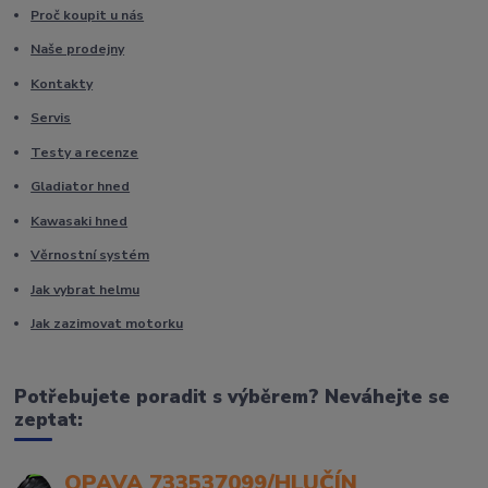
Proč koupit u nás
Naše prodejny
Kontakty
Servis
Testy a recenze
Gladiator hned
Kawasaki hned
Věrnostní systém
Jak vybrat helmu
Jak zazimovat motorku
Potřebujete poradit s výběrem? Neváhejte se
zeptat:
OPAVA 733537099/HLUČÍN