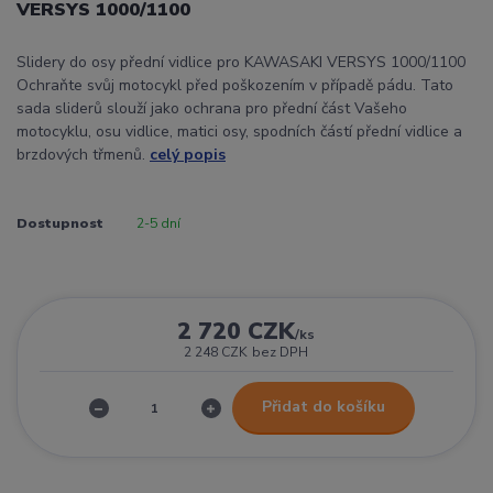
VERSYS 1000/1100
Slidery do osy přední vidlice pro KAWASAKI VERSYS 1000/1100
Ochraňte svůj motocykl před poškozením v případě pádu. Tato
sada sliderů slouží jako ochrana pro přední část Vašeho
motocyklu, osu vidlice, matici osy, spodních částí přední vidlice a
brzdových třmenů.
celý popis
Dostupnost
2-5 dní
2 720 CZK
/
ks
2 248 CZK
bez DPH
Přidat do košíku