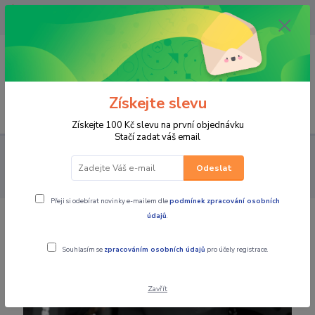
OPAVA 733537099/HLUČÍN
734541648/OLOMOUC 734593593
0
0,00 CZK
Získejte slevu
Menu
Získejte 100 Kč slevu na první objednávku
Stačí zadat váš email
MOTOCYKLY
KAWASAKI
PŘÍSLUŠENSTVÍ DLE MODELU
VERSYS 1000 2019-2024
Slidery do osy přední vidlice pro
Odeslat
KAWASAKI VERSYS 1000/1100
Přeji si odebírat novinky e-mailem dle
podmínek zpracování osobních
údajů
.
Slidery do osy přední vidlice pro
KAWASAKI VERSYS 1000/1100
Souhlasím se
zpracováním osobních údajů
pro účely registrace.
Zavřít