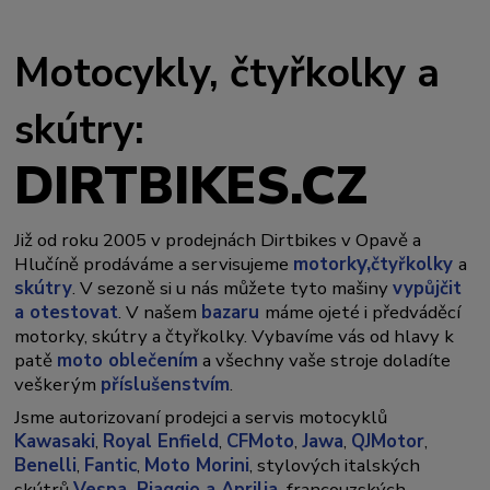
Motocykly, čtyřkolky a
skútry:
DIRTBIKES.CZ
Již od roku 2005 v prodejnách Dirtbikes v Opavě a
y,
Hlučíně prodáváme a servisujeme
motork
čtyřkolky
a
skútry
. V sezoně si u nás můžete tyto mašiny
vypůjčit
a otestovat
. V našem
bazaru
máme ojeté i předváděcí
motorky, skútry a čtyřkolky. Vybavíme vás od hlavy k
patě
moto oblečením
a všechny vaše stroje doladíte
veškerým
příslušenstvím
.
Jsme autorizovaní prodejci a servis motocyklů
Kawasaki
,
Royal Enfield
,
CFMoto
,
Jawa
,
QJMotor
,
Benelli
,
Fantic
,
Moto Morini
, stylových italských
skútrů
Vespa,
Piaggio a Aprilia,
francouzských