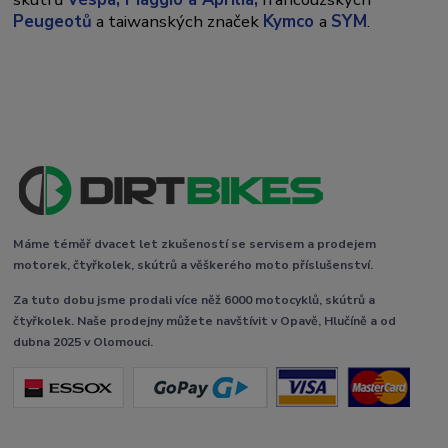
Peugeotů
a taiwanských značek
Kymco
a
SYM
.
Máme téměř dvacet let zkušeností se servisem a prodejem
motorek, čtyřkolek, skútrů a věškerého moto příslušenství.
Za tuto dobu jsme prodali více něž 6000 motocyklů, skútrů a
čtyřkolek. Naše prodejny můžete navštívit v Opavě, Hlučíně a od
dubna 2025 v Olomouci.