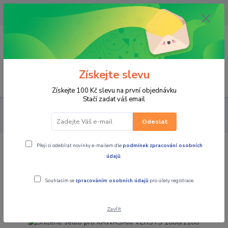
OPAVA 733537099/HLUČÍN
734541648/OLOMOUC 734593593
0
0,00 CZK
Získejte slevu
Menu
Získejte 100 Kč slevu na první objednávku
Stačí zadat váš email
MOTOCYKLY
KAWASAKI
PŘÍSLUŠENSTVÍ DLE MODELU
Snížené sedlo pro KAWASAKI VERSYS 1000/1100
Odeslat
Přeji si odebírat novinky e-mailem dle
podmínek zpracování osobních
Snížené sedlo pro KAWASAKI VERSYS
údajů
.
1000/1100
Souhlasím se
zpracováním osobních údajů
pro účely registrace.
Akce
Zavřít