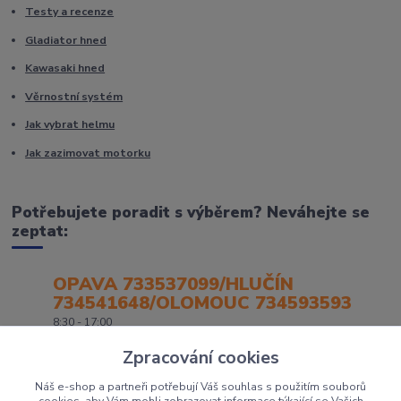
Testy a recenze
Gladiator hned
Kawasaki hned
Věrnostní systém
Jak vybrat helmu
Jak zazimovat motorku
Potřebujete poradit s výběrem? Neváhejte se
zeptat:
OPAVA 733537099/HLUČÍN
734541648/OLOMOUC 734593593
8:30 - 17:00
Zpracování cookies
Náš e-shop a partneři potřebují Váš souhlas s použitím souborů
cookies, aby Vám mohli zobrazovat informace týkající se Vašich