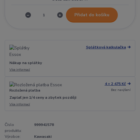
Přidat do košíku
Splátková kalkulačka
Nákup na splátky
Více informací
4 × 2 475 Kč
Bez navýšení
Rozložená platba
Zaplať jen 1/4 ceny a zbytek později
Více informací
Číslo
999941578
produktu:
Výrobce:
Kawasaki