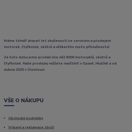
Máme téměř dvacet let zkušeností se servisem a prodejem
motorek, čtyřkolek, skútrů a věškerého moto příslušenství.
Za tuto dobu jsme prodali více něž 6000 motocyklů, skútrů a
čtyřkolek. Naše prodejny můžete navštívit v Opavě, Hlučíně a od
dubna 2025 v Olomouci.
VŠE O NÁKUPU
Obchodní podmínky
Vrácení a reklamace zboží