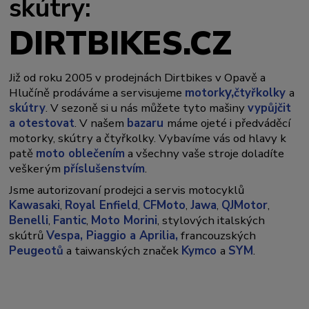
skútry:
DIRTBIKES.CZ
Již od roku 2005 v prodejnách Dirtbikes v Opavě a
y,
Hlučíně prodáváme a servisujeme
motork
čtyřkolky
a
skútry
. V sezoně si u nás můžete tyto mašiny
vypůjčit
a otestovat
. V našem
bazaru
máme ojeté i předváděcí
motorky, skútry a čtyřkolky. Vybavíme vás od hlavy k
patě
moto oblečením
a všechny vaše stroje doladíte
veškerým
příslušenstvím
.
Jsme autorizovaní prodejci a servis motocyklů
Kawasaki
,
Royal Enfield
,
CFMoto
,
Jawa
,
QJMotor
,
Benelli
,
Fantic
,
Moto Morini
, stylových italských
skútrů
Vespa,
Piaggio a Aprilia,
francouzských
Peugeotů
a taiwanských značek
Kymco
a
SYM
.