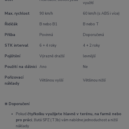
využití
Max. rychlost
90 km/h
60 km/h (s ABS i více)
Řidičák
B nebo B1
B nebo T
Přilba
Povinná
Doporučená
STK interval
6 + 4 roky
4 + 2 roky
Pojištění
Výrazně dražší
levnější
Použití na dálnici
Ano
Ne
Pořizovací
Většinou vyšší
Většinou nižší
náklady
✳️ Doporučení
Pokud
čtyřkolku využijete hlavně v terénu, na farmě nebo
pro práci
, žlutá SPZ (T3b) vám nabídne jednoduchost a nižší
náklady