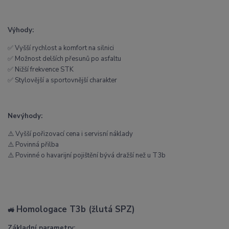
Výhody:
✅ Vyšší rychlost a komfort na silnici
✅ Možnost delších přesunů po asfaltu
✅ Nižší frekvence STK
✅ Stylovější a sportovnější charakter
Nevýhody:
⚠️ Vyšší pořizovací cena i servisní náklady
⚠️ Povinná přilba
⚠️ Povinné o havarijní pojištění bývá dražší než u T3b
Homologace T3b (žlutá SPZ)
🚜
Základní parametry: