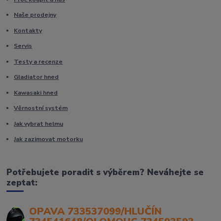
Naše prodejny
Kontakty
Servis
Testy a recenze
Gladiator hned
Kawasaki hned
Věrnostní systém
Jak vybrat helmu
Jak zazimovat motorku
Potřebujete poradit s výběrem? Neváhejte se
zeptat:
OPAVA 733537099/HLUČÍN