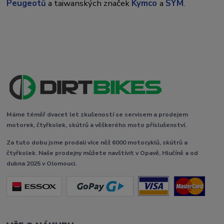
Peugeotů
a taiwanských značek
Kymco
a
SYM
.
Máme téměř dvacet let zkušeností se servisem a prodejem
motorek, čtyřkolek, skútrů a věškerého moto příslušenství.
Za tuto dobu jsme prodali více něž 6000 motocyklů, skútrů a
čtyřkolek. Naše prodejny můžete navštívit v Opavě, Hlučíně a od
dubna 2025 v Olomouci.