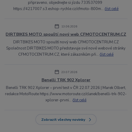
připraveno, objednejte si jízdu 733537099
https://4217007.s3.eshop-rychle.cz/cfmoto-800m...
číst celé
13.06.2026
DIRTBIKES MOTO spouští nový web CFMOTOCENTRUM.CZ
DIRTBIKES MOTO spouští nový web CFMOTOCENTRUM.CZ
Společnost DIRTBIKES MOTO představuje své nové webové stránky
CFMOTOCENTRUM.CZ, které zákazníkům při...
číst celé
23.07.2026
Benelli TRK 902 Xplorer
Benelli TRK 902 Xplorer – první test v ČR 22.07.2026 | Marek Olbert,
redakce MotoRoute https://www.motoroute.cz/clanek/benelli-trk-902-
xplorer-prvni...
číst celé
Zobrazit všechny novinky