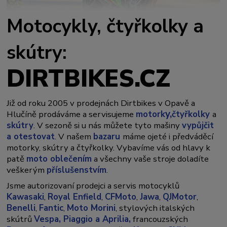
Motocykly, čtyřkolky a
skútry:
DIRTBIKES.CZ
Již od roku 2005 v prodejnách Dirtbikes v Opavě a
y,
Hlučíně prodáváme a servisujeme
motork
čtyřkolky
a
skútry
. V sezoně si u nás můžete tyto mašiny
vypůjčit
a otestovat
. V našem
bazaru
máme ojeté i předváděcí
motorky, skútry a čtyřkolky. Vybavíme vás od hlavy k
patě
moto oblečením
a všechny vaše stroje doladíte
veškerým
příslušenstvím
.
Jsme autorizovaní prodejci a servis motocyklů
Kawasaki
,
Royal Enfield
,
CFMoto
,
Jawa
,
QJMotor
,
Benelli
,
Fantic
,
Moto Morini
, stylových italských
skútrů
Vespa,
Piaggio a Aprilia,
francouzských