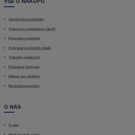
VŠE O NÁKUPU
Obchodní podmínky
Vrácení a reklamace zboží
Doprava a platba
Ochrana osobních údajů
Tabulky velikostí
Platební metody
Nákup na splátky
Rozložení platby
O NÁS
O nás
Proč koupit u nás