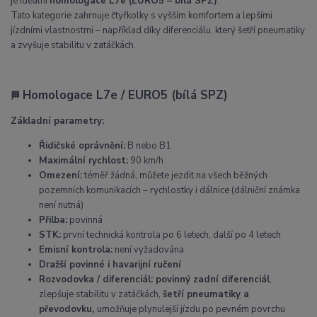
je ideální
homologace L7e (EURO5 – bílá SPZ)
.
Tato kategorie zahrnuje čtyřkolky s vyšším komfortem a lepšími
jízdními vlastnostmi – například díky diferenciálu, který šetří pneumatiky
a zvyšuje stabilitu v zatáčkách.
Homologace L7e / EURO5 (bílá SPZ)
🏁
Základní parametry:
Řidičské oprávnění:
B nebo B1
Maximální rychlost:
90 km/h
Omezení:
téměř žádná, můžete jezdit na všech běžných
pozemních komunikacích – rychlostky i dálnice (dálniční známka
není nutná)
Přilba:
povinná
STK:
první technická kontrola po 6 letech, další po 4 letech
Emisní kontrola:
není vyžadována
Dražší povinné i havarijní ručení
Rozvodovka / diferenciál: povinný zadní diferenciál
,
zlepšuje stabilitu v zatáčkách,
šetří pneumatiky a
převodovku,
umožňuje plynulejší jízdu po pevném povrchu