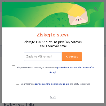
OPAVA 733537099/HLUČÍN
734541648/OLOMOUC 734593593
0
0,00 CZK
Získejte slevu
Menu
Získejte 100 Kč slevu na první objednávku
Stačí zadat váš email
Novinky
Výběr čtyřkolky - bílou nebo žlutou SPZ?
Odeslat
Přeji si odebírat novinky e-mailem dle
podmínek zpracování osobních
Výběr čtyřkolky - bílou nebo
údajů
.
žlutou SPZ?
Souhlasím se
zpracováním osobních údajů
pro účely registrace.
20.10.2025
Bílá nebo žlutá SPZ? Praktický rádce, jakou
Zavřít
homologaci čtyřkolky zvolit – L7e (EU5,
EU5+) vs. T3b