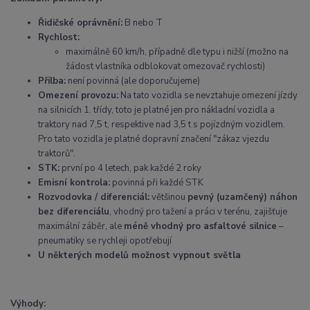
Řidičské oprávnění:
B nebo T
Rychlost:
maximálně 60 km/h, případně dle typu i nižší (možno na
žádost vlastníka odblokovat omezovač rychlosti)
Přilba:
není povinná (ale doporučujeme)
Omezení provozu:
Na tato vozidla se nevztahuje omezení jízdy
na silnicích 1. třídy, toto je platné jen pro nákladní vozidla a
traktory nad 7,5 t, respektive nad 3,5 t s pojízdným vozidlem.
Pro tato vozidla je platné dopravní značení "zákaz vjezdu
traktorů".
STK:
první po 4 letech, pak každé 2 roky
Emisní kontrola:
povinná při každé STK
Rozvodovka / diferenciál:
většinou
pevný (uzamčený) náhon
bez diferenciálu
, vhodný pro tažení a práci v terénu, zajišťuje
maximální záběr, ale
méně vhodný pro asfaltové silnice
–
pneumatiky se rychleji opotřebují
U některých modelů možnost vypnout světla
Výhody: