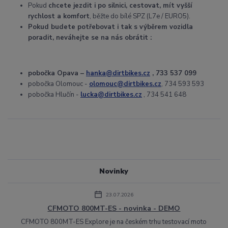
Pokud
chcete jezdit i po silnici, cestovat, mít vyšší
rychlost a komfort
, běžte do bílé SPZ (L7e / EURO5).
Pokud budete potřebovat i tak s výběrem vozidla
poradit, neváhejte se na nás obrátit :
pobočka Opava –
hanka@dirtbikes.cz
, 733 537 099
pobočka Olomouc -
olomouc@dirtbikes.cz
, 734 593 593
pobočka Hlučín -
lucka@dirtbikes.cz
, 734 541 648
Novinky
23.07.2026
CFMOTO 800MT-ES - novinka - DEMO
CFMOTO 800MT-ES Explore je na českém trhu testovací moto