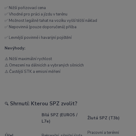
✅ Nižší pořizovací cena
✅ Vhodné pro práci a jízdu v terénu
✅ Možnost legálně tahat na vozíku vyšší těžší náklad
✅ Nepovinná (pouze doporučená) přilba
✅ Levnější povinné i havarijní pojištění
Nevýhody:
⚠️ Nižší maximální rychlost
⚠️ Omezení na dálnicích a vybraných silnicích
⚠️ Častější STK a emisní měření
Shrnutí: Kterou SPZ zvolit?
🔍
Bílá SPZ (EURO5 /
Žlutá SPZ (T3b)
L7e)
Pracovní a terénní
Účel
Rekreační, silniční jízda