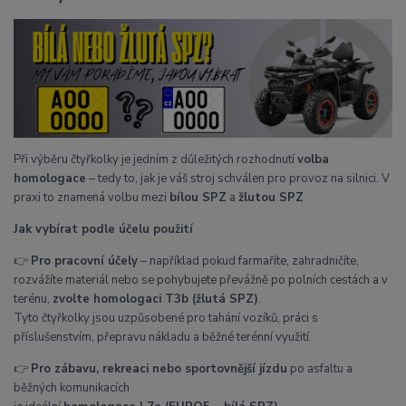
Při výběru čtyřkolky je jedním z důležitých rozhodnutí
volba
homologace
– tedy to, jak je váš stroj schválen pro provoz na silnici. V
praxi to znamená volbu mezi
bílou SPZ
a
žlutou SPZ
Jak vybírat podle účelu použití
👉
Pro pracovní účely
– například pokud farmaříte, zahradničíte,
rozvážíte materiál nebo se pohybujete převážně po polních cestách a v
terénu,
zvolte homologaci T3b (žlutá SPZ)
.
Tyto čtyřkolky jsou uzpůsobené pro tahání vozíků, práci s
příslušenstvím, přepravu nákladu a běžné terénní využití.
👉
Pro zábavu, rekreaci nebo sportovnější jízdu
po asfaltu a
běžných komunikacích