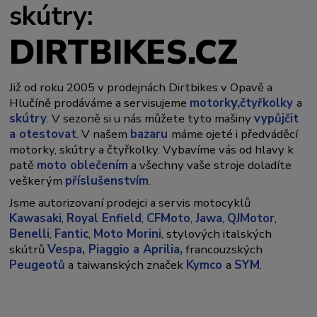
skútry:
DIRTBIKES.CZ
Již od roku 2005 v prodejnách Dirtbikes v Opavě a
y,
Hlučíně prodáváme a servisujeme
motork
čtyřkolky
a
skútry
. V sezoně si u nás můžete tyto mašiny
vypůjčit
a otestovat
. V našem
bazaru
máme ojeté i předváděcí
motorky, skútry a čtyřkolky. Vybavíme vás od hlavy k
patě
moto oblečením
a všechny vaše stroje doladíte
veškerým
příslušenstvím
.
Jsme autorizovaní prodejci a servis motocyklů
Kawasaki
,
Royal Enfield
,
CFMoto
,
Jawa
,
QJMotor
,
Benelli
,
Fantic
,
Moto Morini
, stylových italských
skútrů
Vespa,
Piaggio a Aprilia,
francouzských
Peugeotů
a taiwanských značek
Kymco
a
SYM
.