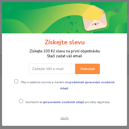
OPAVA 733537099/HLUČÍN
734541648/OLOMOUC 734593593
0
0,00 CZK
Získejte slevu
Menu
Získejte 100 Kč slevu na první objednávku
Stačí zadat váš email
ČTYŘKOLKY (ATV) UTV
UTV a SIDE BY SIDE
Okna, dveře,
střechy pro UTV a SSV
Z950 Sport Horní vinylový díl dveří (pár)
Odeslat
Přeji si odebírat novinky e-mailem dle
podmínek zpracování osobních
Z950 Sport Horní vinylový díl dveří
údajů
.
(pár)
Souhlasím se
zpracováním osobních údajů
pro účely registrace.
Novinka
Zavřít