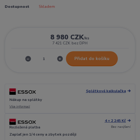
Dostupnost
Skladem
8 980 CZK
/
ks
7 421 CZK
bez DPH
Přidat do košíku
Splátková kalkulačka
Nákup na splátky
Více informací
4 × 2 245 Kč
Bez navýšení
Rozložená platba
Zaplať jen 1/4 ceny a zbytek později