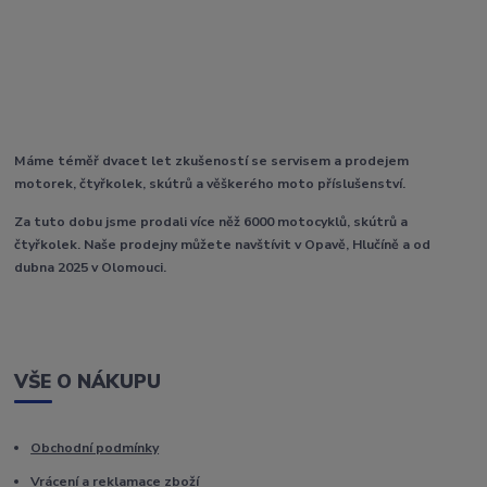
Máme téměř dvacet let zkušeností se servisem a prodejem
motorek, čtyřkolek, skútrů a věškerého moto příslušenství.
Za tuto dobu jsme prodali více něž 6000 motocyklů, skútrů a
čtyřkolek. Naše prodejny můžete navštívit v Opavě, Hlučíně a od
dubna 2025 v Olomouci.
VŠE O NÁKUPU
Obchodní podmínky
Vrácení a reklamace zboží