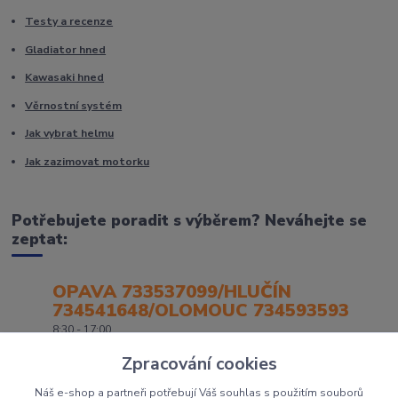
Testy a recenze
Gladiator hned
Kawasaki hned
Věrnostní systém
Jak vybrat helmu
Jak zazimovat motorku
Potřebujete poradit s výběrem? Neváhejte se
zeptat:
OPAVA 733537099/HLUČÍN
734541648/OLOMOUC 734593593
8:30 - 17:00
Zpracování cookies
Náš e-shop a partneři potřebují Váš souhlas s použitím souborů