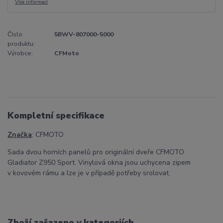
Více informací
Číslo
5BWV-807000-5000
produktu:
Výrobce:
CFMoto
Kompletní specifikace
Značka
: CFMOTO
Sada dvou horních panelů pro originální dveře CFMOTO
Gladiator Z950 Sport. Vinylová okna jsou uchycena zipem
v kovovém rámu a lze je v případě potřeby srolovat.
Zboží zařazeno v kategoriích