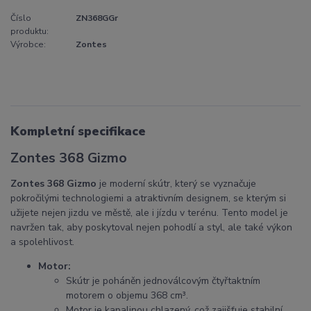
Číslo
ZN368GGr
produktu:
Výrobce:
Zontes
Kompletní specifikace
Zontes 368 Gizmo
Zontes 368 Gizmo
je moderní skútr, který se vyznačuje
pokročilými technologiemi a atraktivním designem, se kterým si
užijete nejen jizdu ve městě, ale i jízdu v terénu. Tento model je
navržen tak, aby poskytoval nejen pohodlí a styl, ale také výkon
a spolehlivost.
Motor:
Skútr je poháněn jednoválcovým čtyřtaktním
motorem o objemu 368 cm³.
Motor je kapalinou chlazený, což zajišťuje stabilní