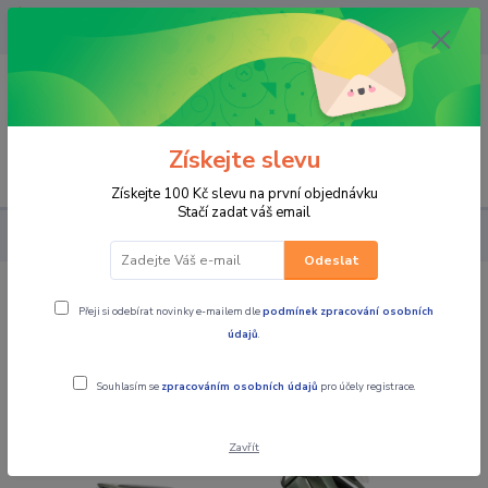
OPAVA 733537099/HLUČÍN
734541648/OLOMOUC 734593593
0
0,00 CZK
Získejte slevu
Menu
Získejte 100 Kč slevu na první objednávku
Stačí zadat váš email
SKÚTRY
SKÚTRY ZONTES
Zontes 368 Gizmo Green
Odeslat
Zontes 368 Gizmo Green
Přeji si odebírat novinky e-mailem dle
podmínek zpracování osobních
údajů
.
Souhlasím se
zpracováním osobních údajů
pro účely registrace.
Zavřít