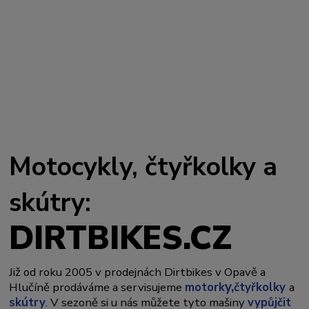
Motocykly, čtyřkolky a
skútry:
DIRTBIKES.CZ
Již od roku 2005 v prodejnách Dirtbikes v Opavě a
y,
Hlučíně prodáváme a servisujeme
motork
čtyřkolky
a
skútry
. V sezoně si u nás můžete tyto mašiny
vypůjčit