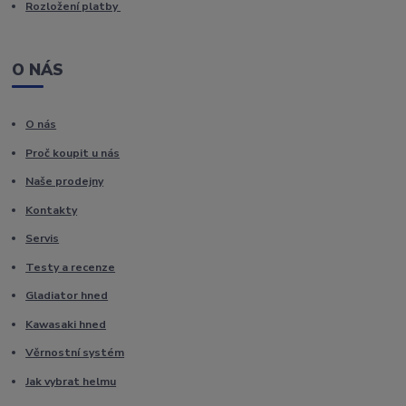
Rozložení platby
O NÁS
O nás
Proč koupit u nás
Naše prodejny
Kontakty
Servis
Testy a recenze
Gladiator hned
Kawasaki hned
Věrnostní systém
Jak vybrat helmu