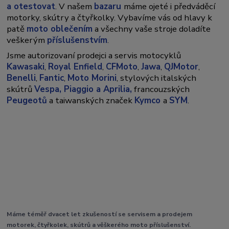
a otestovat
. V našem
bazaru
máme ojeté i předváděcí
motorky, skútry a čtyřkolky. Vybavíme vás od hlavy k
patě
moto oblečením
a všechny vaše stroje doladíte
veškerým
příslušenstvím
.
Jsme autorizovaní prodejci a servis motocyklů
Kawasaki
,
Royal Enfield
,
CFMoto
,
Jawa
,
QJMotor
,
Benelli
,
Fantic
,
Moto Morini
, stylových italských
skútrů
Vespa,
Piaggio a Aprilia,
francouzských
Peugeotů
a taiwanských značek
Kymco
a
SYM
.
Máme téměř dvacet let zkušeností se servisem a prodejem
motorek, čtyřkolek, skútrů a věškerého moto příslušenství.