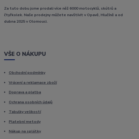
Za tuto dobu jsme prodali více něž 6000 motocyklů, skútrů a
čtyřkolek. Naše prodejny můžete navštívit v Opavě, Hlučíně a od
dubna 2025 v Olomouci.
VŠE O NÁKUPU
Obchodní podmínky
Vrácení a reklamace zboží
Doprava a platba
Ochrana osobních údajů
Tabulky velikostí
Platební metody
Nákup na splátky