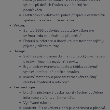
výkon i při delších jízdách a v náročnějších
podmínkách.
Elektronické vstřikování paliva přispívá k efektivnímu
spalování a nižší spotřebě paliva.
Výkon:
Zontes 368G poskytuje dostatečný výkon pro
svižnou jízdu ve městě i na předměstí.
Plynulá akcelerace a dobrý krouticí moment zajišťují
příjemný zážitek z jízdy.
Design:
Skútr se pyšní dynamickým a futuristickým vzhledem
s ostrými liniemi a moderními prvky.
Ergonomicky tvarované sedlo a řídítka poskytují
vysoký komfort i při delších cestách.
Kvalitní materiály a precizní zpracování zajišťují
dlouhou životnost a odolnost.
Technologie:
Digitální přístrojová deska nabízí všechny potřebné
informace v přehledném formátu.
Vyhřívané rukojeti
Moderní LED osvětlení zlepšuje viditelnost a přispívá