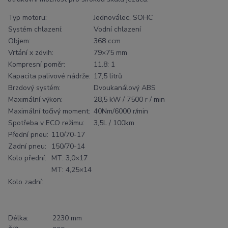
Typ motoru:
Jednoválec, SOHC
Systém chlazení:
Vodní chlazení
Objem:
368 ccm
Vrtání x zdvih:
79×75 mm
Kompresní poměr:
11.8: 1
Kapacita palivové nádrže:
17,5 litrů
Brzdový systém:
Dvoukanálový ABS
Maximální výkon:
28,5 kW / 7500 r / min
Maximální točivý moment:
40Nm/6000 r/min
Spotřeba v ECO režimu:
3,5L / 100km
Přední pneu:
110/70-17
Zadní pneu:
150/70-14
Kolo přední:
MT: 3,0×17
MT: 4,25×14
Kolo zadní:
Délka:
2230 mm