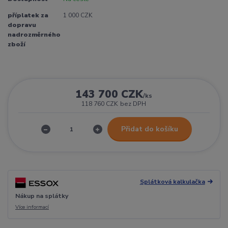
příplatek za
1 000 CZK
dopravu
nadrozměrného
zboží
143 700 CZK
/
ks
118 760 CZK
bez DPH
Přidat do košíku
Splátková kalkulačka
Nákup na splátky
Více informací