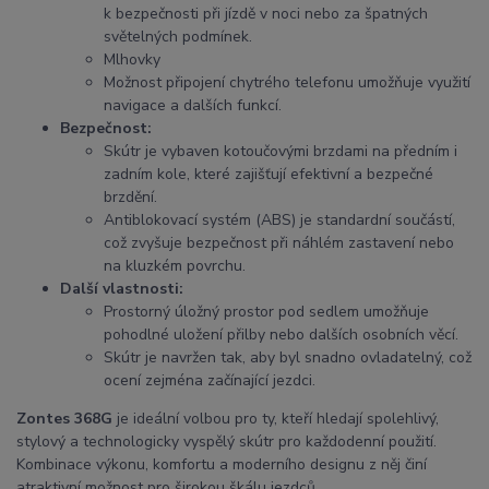
k bezpečnosti při jízdě v noci nebo za špatných
světelných podmínek.
Mlhovky
Možnost připojení chytrého telefonu umožňuje využití
navigace a dalších funkcí.
Bezpečnost:
Skútr je vybaven kotoučovými brzdami na předním i
zadním kole, které zajišťují efektivní a bezpečné
brzdění.
Antiblokovací systém (ABS) je standardní součástí,
což zvyšuje bezpečnost při náhlém zastavení nebo
na kluzkém povrchu.
Další vlastnosti:
Prostorný úložný prostor pod sedlem umožňuje
pohodlné uložení přilby nebo dalších osobních věcí.
Skútr je navržen tak, aby byl snadno ovladatelný, což
ocení zejména začínající jezdci.
Zontes 368G
je ideální volbou pro ty, kteří hledají spolehlivý,
stylový a technologicky vyspělý skútr pro každodenní použití.
Kombinace výkonu, komfortu a moderního designu z něj činí
atraktivní možnost pro širokou škálu jezdců.