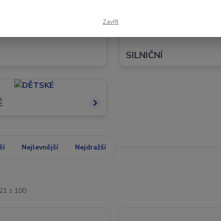
Zavřít
ROS / ENDURO
SILNIČNÍ
É
ší
Nejlevnější
Nejdražší
-21 z 100