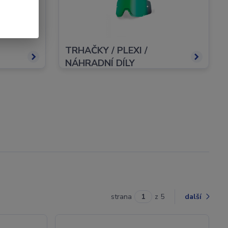
TRHAČKY / PLEXI /
NÁHRADNÍ DÍLY
strana
z 5
další