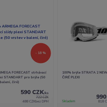
- 18 %
RMEGA FORECAST strhávací
100% brýle STRATA 2 NEW,
lexi STANDART pro brýle (50
ČIRÉ PLEXI
balení, čiré)
590 CZK
/
ks
990
722 CZK
Skladem
488 CZK
bez DPH
818 