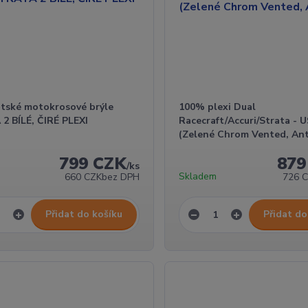
tské motokrosové brýle
100% plexi Dual
2 BÍLÉ, ČIRÉ PLEXI
Racecraft/Accuri/Strata - 
(Zelené Chrom Vented, Ant
799 CZK
879
/
ks
Skladem
660 CZK
bez DPH
726 
Přidat do košíku
Přidat do