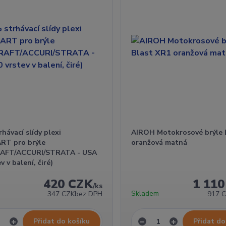
hávací slídy plexi
AIROH Motokrosové brýle 
RT pro brýle
oranžová matná
AFT/ACCURI/STRATA - USA
v v balení, čiré)
420 CZK
1 11
/
ks
Skladem
347 CZK
bez DPH
917 
Přidat do košíku
Přidat do