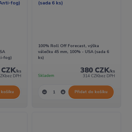
100% Roll Off Forecast, výška
USA
válečku 45 mm, 100% - USA (sada 6
i-fog)
ks)
 CZK
380 CZK
/
ks
/
ks
Skladem
CZK
bez DPH
314 CZK
bez DPH
 košíku
Přidat do košíku