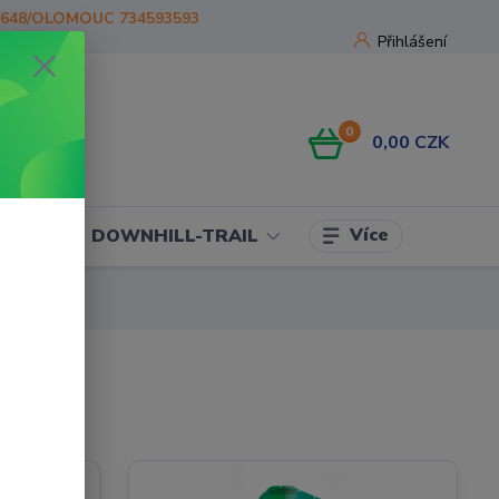
1648/OLOMOUC 734593593
Přihlášení
0
0,00 CZK
Více
OJE
DOWNHILL-TRAIL