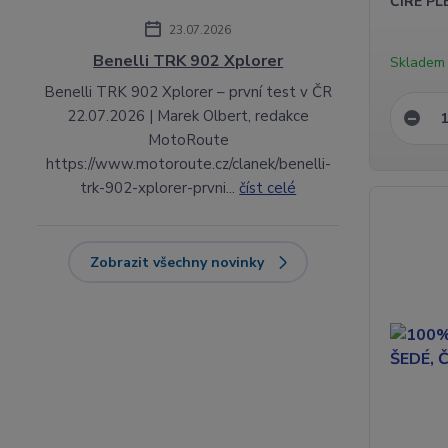
ČIRÉ PL
23.07.2026
Benelli TRK 902 Xplorer
Skladem
Benelli TRK 902 Xplorer – první test v ČR
22.07.2026 | Marek Olbert, redakce
MotoRoute
https://www.motoroute.cz/clanek/benelli-
trk-902-xplorer-prvni...
číst celé
Zobrazit všechny novinky