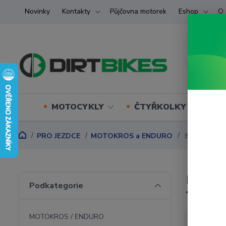
Novinky
Kontakty
Půjčovna motorek
Eshop
O 
MOTOCYKLY
ČTYŘKOLKY (ATV) U
PRO JEZDCE
MOTOKROS a ENDURO
BRÝLE
BRÝL
Podkategorie
MOTOKROS / ENDURO