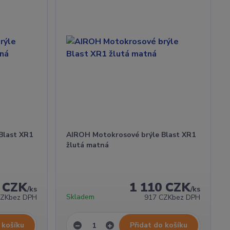
Blast XR1
AIROH Motokrosové brýle Blast XR1
žlutá matná
0 CZK
1 110 CZK
/
ks
/
ks
Skladem
CZK
bez DPH
917 CZK
bez DPH
 košíku
Přidat do košíku