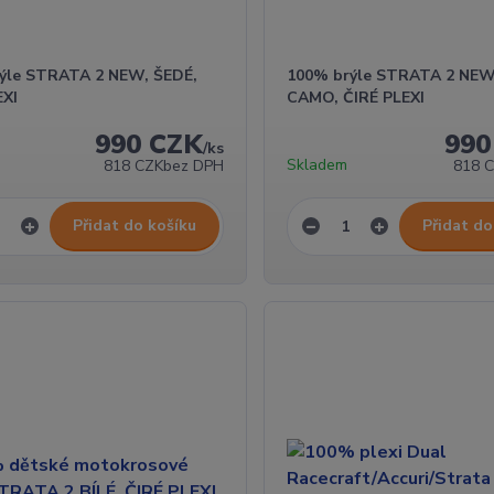
ýle STRATA 2 NEW, ŠEDÉ,
100% brýle STRATA 2 NE
EXI
CAMO, ČIRÉ PLEXI
990 CZK
990
/
ks
Skladem
818 CZK
bez DPH
818 
Přidat do košíku
Přidat do