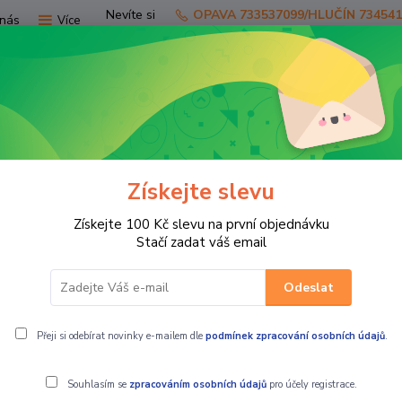
Nevíte si
OPAVA 733537099/HLUČÍN 73454
nás
Více
rady?
Zavolejte.
Hledat
Získejte slevu
TV
SKÚTRY
PRO JEZDCE
PRO STR
Získejte 100 Kč slevu na první objednávku
Stačí zadat váš email
Odeslat
E
Přeji si odebírat novinky e-mailem dle
podmínek zpracování osobních údajů
.
Souhlasím se
zpracováním osobních údajů
pro účely registrace.