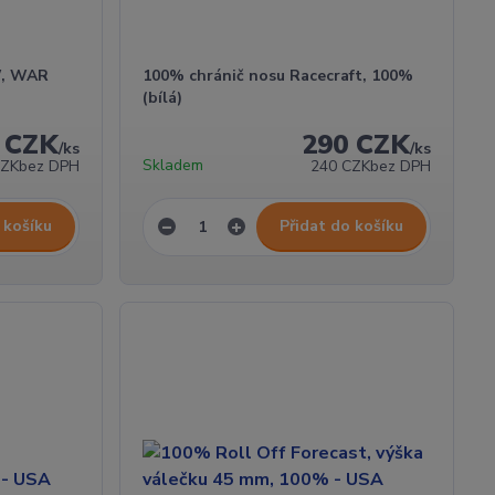
W, WAR
100% chránič nosu Racecraft, 100%
(bílá)
 CZK
290 CZK
/
ks
/
ks
Skladem
CZK
bez DPH
240 CZK
bez DPH
 košíku
Přidat do košíku