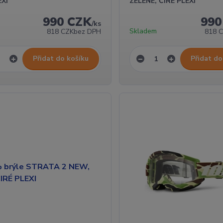
EXI
ZELENÉ, ČIRÉ PLEXI
990 CZK
990
/
ks
Skladem
818 CZK
bez DPH
818 
Přidat do košíku
Přidat do