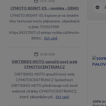
23.07.2026
CFMOTO 800MT-ES - novinka - DEMO
CFMOTO 800MT-ES Explore je na českém
trhu testovací moto připraveno, objednejte
si jízdu 733537099
https://4217007.s3.eshop-rychle.cz/cfmoto-
800m...
číst celé
13.06.2026
DIRTBIKES MOTO spouští nový web
CFMOTOCENTRUM.CZ
DIRTBIKES MOTO spouští nový web
CFMOTOCENTRUM.CZ Společnost
DIRTBIKES MOTO představuje své nové
webové stránky CFMOTOCENTRUM.CZ,
které zákazníkům při...
číst celé
100% br