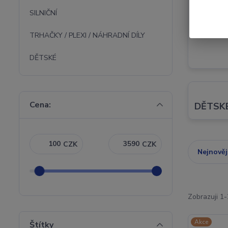
SILNIČNÍ
MOTOK
TRHAČKY / PLEXI / NÁHRADNÍ DÍLY
DĚTSKÉ
Cena:
DĚTSK
CZK
CZK
Nejnověj
Zobrazuji 1
Akce
Štítky