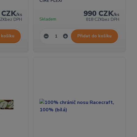
ČIRÉ PLEXI
 CZK
990 CZK
/
ks
/
ks
Skladem
CZK
bez DPH
818 CZK
bez DPH
 košíku
Přidat do košíku