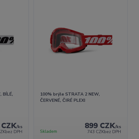
 BÍLÉ,
100% brýle STRATA 2 NEW,
ČERVENÉ, ČIRÉ PLEXI
 CZK
899 CZK
/
ks
/
ks
Skladem
CZK
bez DPH
743 CZK
bez DPH