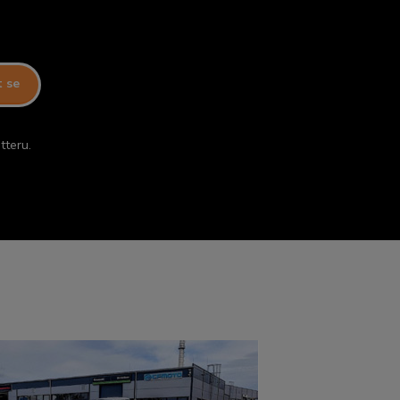
t se
tteru.