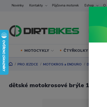
Novinky
Kontakty
Půjčovna motorek
Eshop
O 
MOTOCYKLY
ČTYŘKOLKY (ATV) U
PRO JEZDCE
MOTOKROS a ENDURO
DĚTSKÝ M
dětské motokrosové brýle 100% S