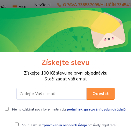
Nevíte si
OPAVA 733537099/HLUČÍN 73454
nás
Více
rady?
Zavolejte.
Hledat
Získejte slevu
TV
SKÚTRY
PRO JEZDCE
PRO STR
Získejte 100 Kč slevu na první objednávku
OTOKROS
BRÝLE
dětské motokrosové brýle 100% STRATA mini 
Stačí zadat váš email
Odeslat
TRATA mini Gron red
Přeji si odebírat novinky e-mailem dle
podmínek zpracování osobních údajů
.
Souhlasím se
zpracováním osobních údajů
pro účely registrace.
Brýle Strata M