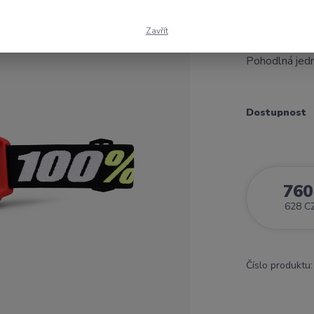
plné velikost
ochrana s vyn
Zavřít
Zakřivení je p
Pohodlná jedn
Dostupnost
760
628 C
Číslo produktu: