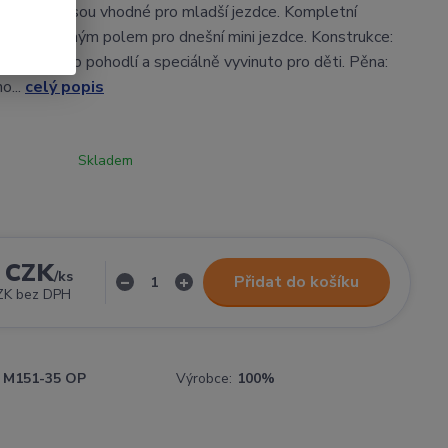
i, a přitom jsou vhodné pro mladší jezdce. Kompletní
ikajícím zorným polem pro dnešní mini jezdce. Konstrukce:
řizpůsobeno pohodlí a speciálně vyvinuto pro děti. Pěna:
o...
celý popis
Skladem
 CZK
/
ks
Přidat do košíku
ZK
bez DPH
M151-35 OP
Výrobce:
100%