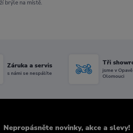
í brýle na místě.
Tři show
Záruka a servis
jsme v Opavě,
s námi se nespálíte
Olomouci
Nepropásněte novinky, akce a slevy!