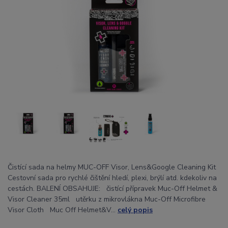
Čistící sada na helmy MUC-OFF Visor, Lens&Google Cleaning Kit
Cestovní sada pro rychlé čištění hledí, plexi, brýlí atd. kdekoliv na
cestách. BALENÍ OBSAHUJE: čistící přípravek Muc-Off Helmet &
Visor Cleaner 35ml utěrku z mikrovlákna Muc-Off Microfibre
Visor Cloth Muc Off Helmet&V...
celý popis