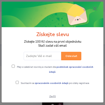
OPAVA 733537099/HLUČÍN
734541648/OLOMOUC 734593593
0
0,00 CZK
Získejte slevu
Menu
Získejte 100 Kč slevu na první objednávku
Stačí zadat váš email
PRO JEZDCE
HELMY
PŘÍSLUŠENSTVÍ, ÚDRŽBA
Péče a
údržba o helmu
Čistící sada na helmy MUC-OFF Visor, Lens&Google
Odeslat
Cleaning Kit
Přeji si odebírat novinky e-mailem dle
podmínek zpracování osobních
údajů
.
Čistící sada na helmy MUC-OFF Visor,
Lens&Google Cleaning Kit
Souhlasím se
zpracováním osobních údajů
pro účely registrace.
Zavřít