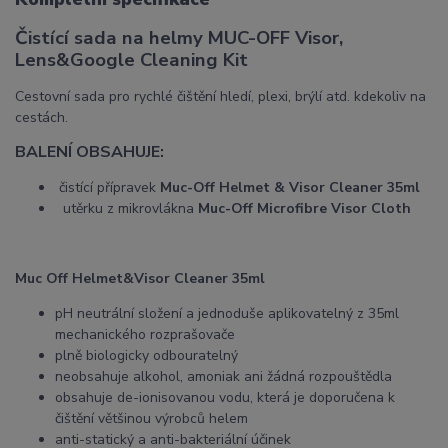
Čistící sada na helmy MUC-OFF Visor,
Lens&Google Cleaning Kit
Cestovní sada pro rychlé čištění hledí, plexi, brýlí atd. kdekoliv na
cestách.
BALENÍ OBSAHUJE:
čistící přípravek
Muc-Off Helmet & Visor Cleaner 35ml
utěrku z mikrovlákna
Muc-Off Microfibre Visor Cloth
M
uc Off Helmet&
Visor Cleaner 35ml
pH neutrální složení a jednoduše aplikovatelný z 35ml
mechanického rozprašovače
plně biologicky odbouratelný
neobsahuje alkohol, amoniak ani žádná rozpouštědla
obsahuje de-ionisovanou vodu, která je doporučena k
čištění většinou výrobců helem
anti-statický a anti-bakteriální účinek