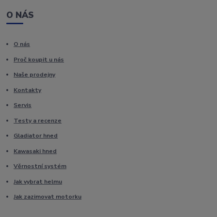
O NÁS
O nás
Proč koupit u nás
Naše prodejny
Kontakty
Servis
Testy a recenze
Gladiator hned
Kawasaki hned
Věrnostní systém
Jak vybrat helmu
Jak zazimovat motorku