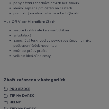
po vyleštění zanechává povrch bez šmouh
ideální zejména pro čištění na cestách
použitelný na obrazovky, zrcadla, brýle atd…..
Muc-Off Visor Microfibre Cloth
vysoce kvalitní utěrka z mikrovlákna
antistatická
zanechává lesknoucí se povrch bez šmouh a rizika
poškrábání čoček nebo hledí
možnost prát v pračce
velikost ideální na cesty
Zboží zařazeno v kategoriích
PRO JEZDCE
TIP NA DÁREK
HELMY