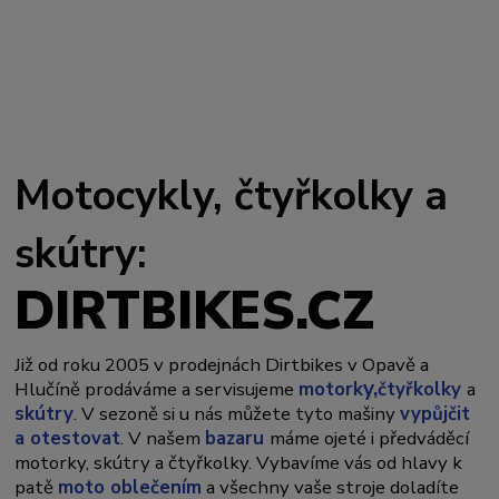
Motocykly, čtyřkolky a
skútry:
DIRTBIKES.CZ
Již od roku 2005 v prodejnách Dirtbikes v Opavě a
y,
Hlučíně prodáváme a servisujeme
motork
čtyřkolky
a
skútry
. V sezoně si u nás můžete tyto mašiny
vypůjčit
a otestovat
. V našem
bazaru
máme ojeté i předváděcí
motorky, skútry a čtyřkolky. Vybavíme vás od hlavy k
patě
moto oblečením
a všechny vaše stroje doladíte