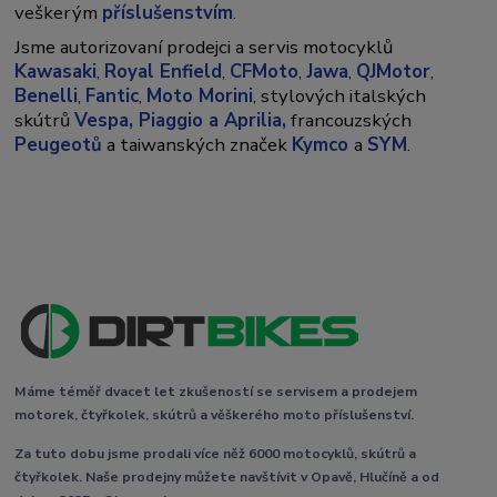
veškerým
příslušenstvím
.
Jsme autorizovaní prodejci a servis motocyklů
Kawasaki
,
Royal Enfield
,
CFMoto
,
Jawa
,
QJMotor
,
Benelli
,
Fantic
,
Moto Morini
, stylových italských
skútrů
Vespa,
Piaggio a Aprilia,
francouzských
Peugeotů
a taiwanských značek
Kymco
a
SYM
.
Máme téměř dvacet let zkušeností se servisem a prodejem
motorek, čtyřkolek, skútrů a věškerého moto příslušenství.
Za tuto dobu jsme prodali více něž 6000 motocyklů, skútrů a
čtyřkolek. Naše prodejny můžete navštívit v Opavě, Hlučíně a od